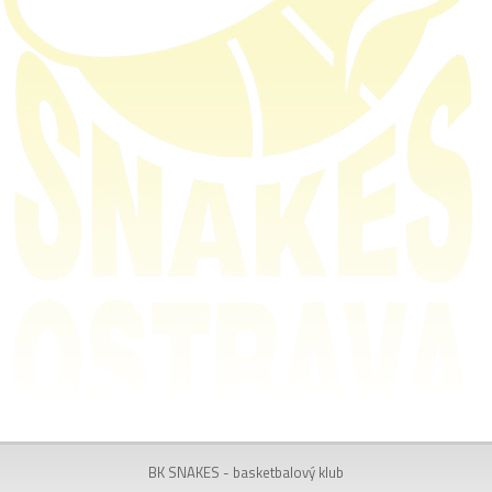
BK SNAKES - basketbalový klub