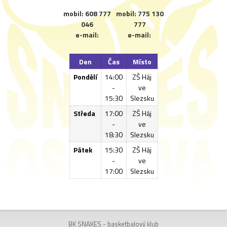
mobil: 608 777
mobil: 775 130
046
777
e-mail:
e-mail:
Den
Čas
Místo
Pondělí
14:00
ZŠ Háj
-
ve
15:30
Slezsku
Středa
17:00
ZŠ Háj
-
ve
18:30
Slezsku
Pátek
15:30
ZŠ Háj
-
ve
17:00
Slezsku
BK SNAKES - basketbalový klub