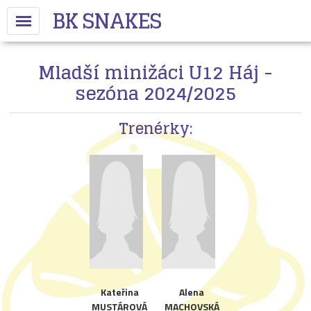
BK SNAKES
Mladší minižáci U12 Háj -
sezóna 2024/2025
Trenérky:
Kateřina
Alena
MUSTÁROVÁ
MACHOVSKÁ