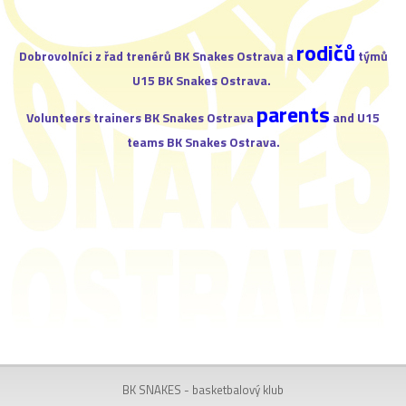
rodičů
Dobrovolníci z řad trenérů BK Snakes Ostrava a
týmů
U15 BK Snakes Ostrava.
parents
Volunteers trainers BK Snakes Ostrava
and U15
teams BK Snakes Ostrava.
BK SNAKES - basketbalový klub