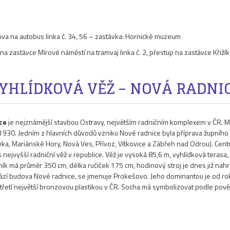
kova na autobus linka č. 34, 56 – zastávka: Hornické muzeum
p na zastávce Mírové náměstí na tramvaj linka č. 2, přestup na zastávce Kři
YHLÍDKOVÁ VĚŽ – NOVÁ RADNI
ce
je nejznámější stavbou Ostravy, největším radničním komplexem v ČR. Mo
 1930. Jedním z hlavních důvodů vzniku Nové radnice byla příprava župního z
a, Mariánské Hory, Nová Ves, Přívoz, Vítkovice a Zábřeh nad Odrou). Cent
ejvyšší radniční věž v republice. Věž je vysoká 85,6 m, vyhlídková terasa, 
erník má průměr 350 cm, délka ručiček 175 cm, hodinový stroj je dnes již na
ází budova Nové radnice, se jmenuje Prokešovo. Jeho dominantou je od r
je třetí největší bronzovou plastikou v ČR. Socha má symbolizovat podle pově