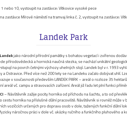
. 1 nebo 10, vystoupit na zastávce: Vítkovice vysoké pece
p na zastávce Mírové náměstí na tramvaj linka č. 2, vystoupit na zastávce: V
Landek Park
 Landek
jako národní přírodní památky s bohatou vegetací i zvířenou dodává 
de přírodovědecká a hornická naučná stezka, se nachází unikátní geologický
ystupují na povrch četnými výchozy uhelných slojí. Landek byl v r. 1993 vyh
a Ostravice. Před více než 200 lety se na Landeku začalo dobývat uhlí. Lze 
vazuje v současnosti především LANDEK PARK – areál o rozloze 35 hektarů
areál vč. campu a stravovacích zařízení. Areál již řadu let plní funkci přím
CI
– Návštěvník zažije pocity horníka od příchodu na šachtu, a to od převlék
o cestu horníka na příslušné důlní pracoviště. Návštěvník si rovněž může v 
lních vozíčcích určených pro dopravu osob v dole, tažených funkční důlní l
 fyzicky náročnou práci v dole vč. ukázky ručního a funkčního pluhového a