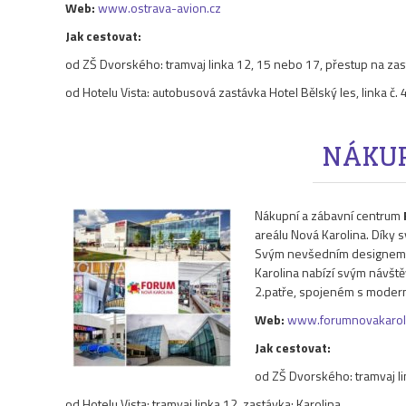
Web:
www.ostrava-avion.cz
Jak cestovat:
od ZŠ Dvorského: tramvaj linka 12, 15 nebo 17, přestup na za
od Hotelu Vista: autobusová zastávka Hotel Bělský les, linka č
NÁKUP
Nákupní a zábavní centrum
areálu Nová Karolina. Díky s
Svým nevšedním designem př
Karolina nabízí svým návště
2.patře, spojeném s moder
Web:
www.forumnovakaroli
Jak cestovat:
od ZŠ Dvorského: tramvaj li
od Hotelu Vista: tramvaj linka 12, zastávka: Karolina