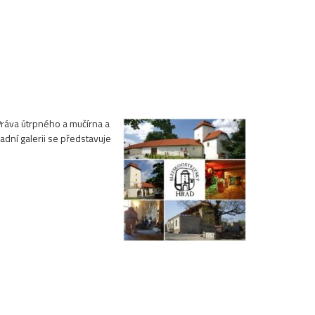
ráva útrpného a mučírna a
adní galerii se představuje