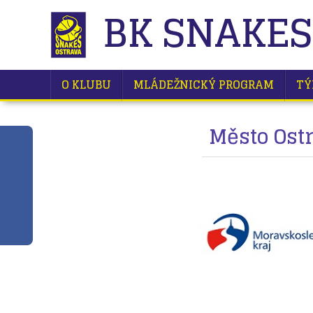
BK SNAKES
O KLUBU
MLÁDEŽNICKÝ PROGRAM
TÝ
Město Ostr