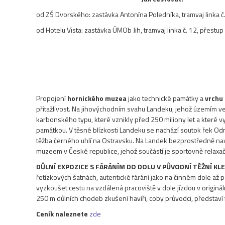
od ZŠ Dvorského: zastávka Antonína Poledníka, tramvaj linka č
od Hotelu Vista: zastávka ÚMOb Jih, tramvaj linka č. 12, přestu
Propojení
hornického muzea
jako technické památky a
vrchu
přitažlivost. Na jihovýchodním svahu Landeku, jehož územím ve
karbonského typu, které vznikly před 250 miliony let a které v
památkou. V těsné blízkosti Landeku se nachází soutok řek Odry 
těžba černého uhlí na Ostravsku. Na Landek bezprostředně na
muzeem v České republice, jehož součástí je sportovně relaxační 
DŮLNÍ EXPOZICE S FÁRÁNÍM DO DOLU V PŮVODNÍ TĚŽNÍ KLE
řetízkových šatnách, autentické fárání jako na činném dole až p
vyzkoušet cestu na vzdálená pracoviště v dole jízdou v originá
250 m důlních chodeb zkušení havíři, coby průvodci, představí
Ceník naleznete
zde