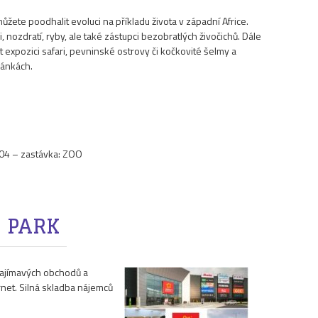
žete poodhalit evoluci na příkladu života v západní Africe.
 nozdratí, ryby, ale také zástupci bezobratlých živočichů. Dále
 expozici safari, pevninské ostrovy či kočkovité šelmy a
ránkách.
.104 – zastávka: ZOO
 PARK
zajímavých obchodů a
rnet. Silná skladba nájemců