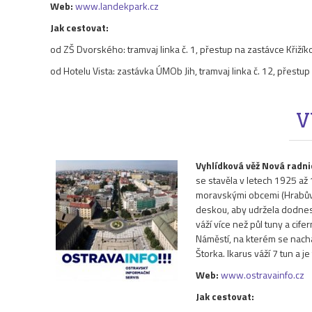
Web:
www.landekpark.cz
Jak cestovat:
od ZŠ Dvorského: tramvaj linka č. 1, přestup na zastávce Křiží
od Hotelu Vista: zastávka ÚMOb Jih, tramvaj linka č. 12, přestu
V
Vyhlídková věž Nová radni
se stavěla v letech 1925 až
moravskými obcemi (Hrabůvk
deskou, aby udržela dodnes n
váží více než půl tuny a cif
Náměstí, na kterém se nach
Štorka. Ikarus váží 7 tun a 
Web:
www.ostravainfo.cz
Jak cestovat: