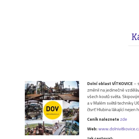
K
Dolní oblast VÍTKOVICE
– s
změnil na jedinečné vzdělá
všech koutů světa. Skipový
a v Malém světě techniky U6 s
čtvrť Hlubina lákající nejen 
Ceník naleznete
zde
Web:
www.dolnivitkovice.c
Jak cestovat: