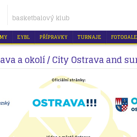
basketbalový klub
MY
EYBL
PŘÍPRAVKY
TURNAJE
FOTOGALE
ava a okolí / City Ostrava and s
Oficiální stránky:
Videa o městě Ostrava