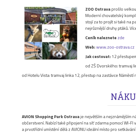
ZOO Ostrava
prošlo velkou
Moderní chovatelský komplex 
stojí za to projít si také 
nejrůznější druhy ptáků. Víc
Ceník naleznete
zde
Web:
www.zoo-ostrava.cz
Jak cestovat:
12 přestupem 
od ZŠ Dvorského: tramvaj li
od Hotelu Vista: tramvaj linka 12, přestup na zastávce Náměstí 
NÁKU
AVION Shopping Park Ostrava
je největším a nejznámějším 
občerstvení. Nabízí také připojení na síť zdarma pomocí WI-FI 
a prvotřídní umístění dělá z AVIONU ideální místo pro setkávání