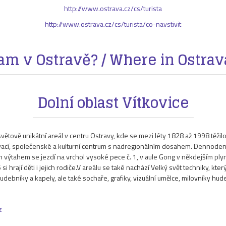
http://www.ostrava.cz/cs/turista
http://www.ostrava.cz/cs/turista/co-navstivit
am v Ostravě? / Where in Ostrav
Dolní oblast Vítkovice
větově unikátní areál v centru Ostravy, kde se mezi léty 1828 až 1998 těžilo
vací, společenské a kulturní centrum s nadregionálním dosahem. Dennodenn
m výtahem se jezdí na vrchol vysoké pece č. 1, v aule Gong v někdejším p
i hrají děti i jejich rodiče.V areálu se také nachází Velký svět techniky, kte
hudebníky a kapely, ale také sochaře, grafiky, vizuální umělce, milovníky hud
z