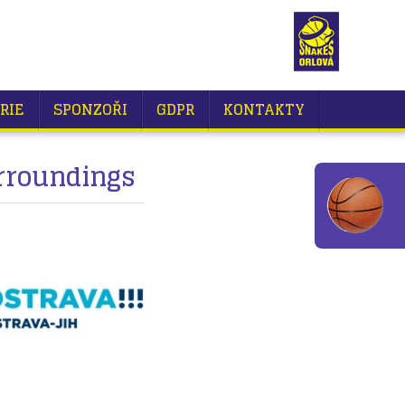
RIE
SPONZOŘI
GDPR
KONTAKTY
urroundings