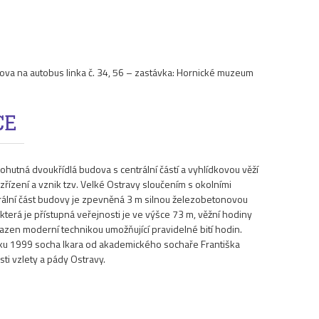
žíkova na autobus linka č. 34, 56 – zastávka: Hornické muzeum
CE
hutná dvoukřídlá budova s centrální částí a vyhlídkovou věží
řízení a vznik tzv. Velké Ostravy sloučením s okolními
rální část budovy je zpevněná 3 m silnou železobetonovou
která je přístupná veřejnosti je ve výšce 73 m, věžní hodiny
hrazen moderní technikou umožňující pravidelné bití hodin.
oku 1999 socha Ikara od akademického sochaře Františka
sti vzlety a pády Ostravy.