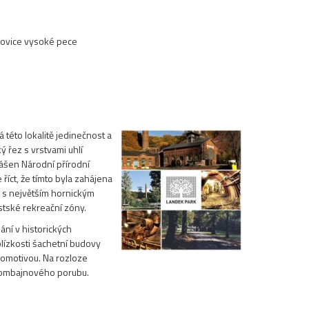
ítkovice vysoké pece
této lokalitě jedinečnost a
 řez s vrstvami uhlí
lášen Národní přírodní
říct, že tímto byla zahájena
 s největším hornickým
ěstské rekreační zóny.
ání v historických
blízkosti šachetní budovy
okomotivou. Na rozloze
 kombajnového porubu.