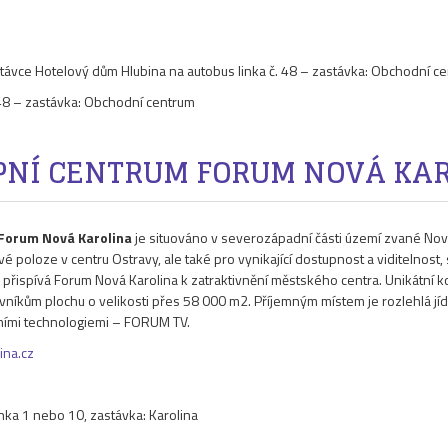
stávce Hotelový dům Hlubina na autobus linka č. 48 – zastávka: Obchodní c
. 48 – zastávka: Obchodní centrum
NÍ CENTRUM FORUM NOVÁ KA
Forum Nová Karolina
je situováno v severozápadní části území zvané No
vé poloze v centru Ostravy, ale také pro vynikající dostupnost a viditelnost
ispívá Forum Nová Karolina k zatraktivnění městského centra. Unikátní 
vníkům plochu o velikosti přes 58 000 m2. Příjemným místem je rozlehlá jí
ními technologiemi – FORUM TV.
na.cz
nka 1 nebo 10, zastávka: Karolina