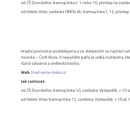
od ZŠ Dvorského: tramvaj linka č. 1 nebo 10, přestup na zastá
od Hotelu Vista: zastávka ÚMOb Jih, tramvaj linka č. 12, přest
Hradní pevnost je podsklepena a ve sklepeních se nachází vel
novinka – Čertí škola. V nejvyšším patře je velká rozhledna, k
různá výtvarná a umělecká tvorba.
Web:
hrad.cerna-louka.cz
Jak cestovat:
od ZŠ Dvorského: tramvaj linka 10, zastávka: Výstaviště, + 10 
od Hotelu Vista: tramvaj linka 12, zastávka: Výstaviště, + 10 až 