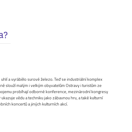
a?
 uhlí a vyrábělo surové železo. Teď se industriální komplex
ě slouží malým i velkým obyvatelům Ostravy i turistům ze
lynojemu probíhají odborné konference, mezinárodní kongresy
rý ukazuje vědu a techniku jako zábavnou hru, a také kulturní
ebních koncertů a jiných kulturních akcí.