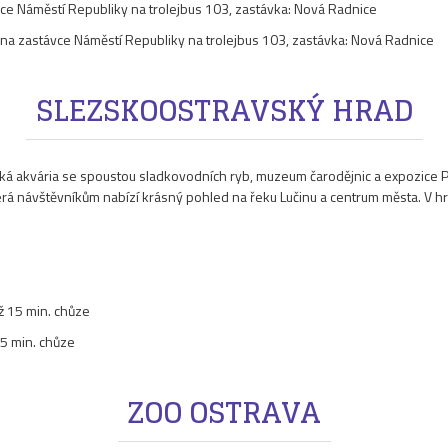
vce Náměstí Republiky na trolejbus 103, zastávka: Nová Radnice
up na zastávce Náměstí Republiky na trolejbus 103, zastávka: Nová Radnice
SLEZSKOOSTRAVSKÝ HRAD
ká akvária se spoustou sladkovodních ryb, muzeum čarodějnic a expozice P
terá návštěvníkům nabízí krásný pohled na řeku Lučinu a centrum města. V hr
až 15 min. chůze
15 min. chůze
ZOO OSTRAVA