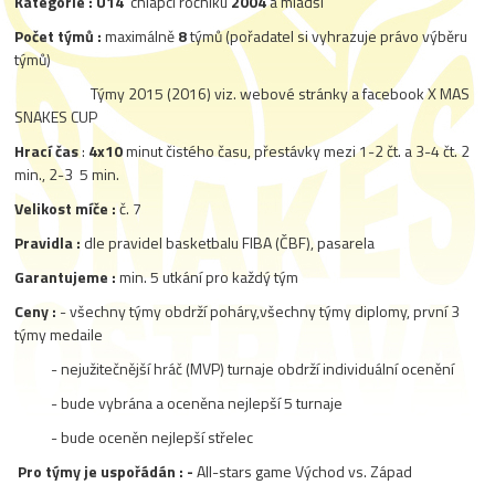
Kategorie :
U14
chlapci ročníku
2004
a mladší
Počet týmů :
maximálně
8
týmů (pořadatel si vyhrazuje právo výběru
týmů)
Týmy 2015 (2016) viz. webové stránky a facebook X MAS
SNAKES CUP
Hrací čas
:
4x10
minut čistého času, přestávky mezi 1-2 čt. a 3-4 čt. 2
min., 2-3 5 min.
Velikost míče :
č. 7
Pravidla :
dle pravidel basketbalu FIBA (ČBF), pasarela
Garantujeme :
min. 5 utkání pro každý tým
Ceny :
- všechny týmy obdrží poháry,všechny týmy diplomy, první 3
týmy medaile
- nejužitečnější hráč (MVP) turnaje obdrží individuální ocenění
- bude vybrána a oceněna nejlepší 5 turnaje
- bude oceněn nejlepší střelec
Pro týmy je uspořádán : -
All-stars game Východ vs. Západ