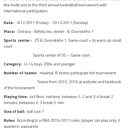
like invite you to the third annual basketball tournament with
international participation.
Date:
8.12.2017 (Friday) - 10.12.2017 (Sunday)
Place:
Ostrava - Bělský les, street - B. Dvorského 1
Sports center :
ZŠ B. Dvorského 1, Game court + 2x warm up small
court
Sports center of SG – Game court
Category:
U-14 boys 2004 and younger
Number of teams:
maximal 8 teams participate the tournament
Teams from 2015, 2016 at website and facebook
of the torunament
Playing time:
4x10min. net time, between 1-2 and 3-4 break 2
minutes, between 2-3 break 5 min.
Size of ball:
ball size 7
Rules:
According to a FIBA 2016/2017 rules, (player can play only 3
quarters) passarela