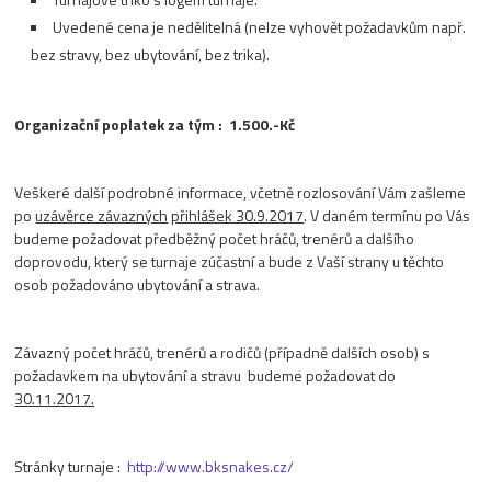
Uvedené cena je nedělitelná (nelze vyhovět požadavkům např.
bez stravy, bez ubytování, bez trika).
Organizační poplatek za tým : 1.500.-Kč
Veškeré další podrobné informace, včetně rozlosování Vám zašleme
po
uzávěrce závazných
přihlášek 30.9.2017
. V daném termínu po Vás
budeme požadovat předběžný počet hráčů, trenérů a dalšího
doprovodu, který se turnaje zúčastní a bude z Vaší strany u těchto
osob požadováno ubytování a strava.
Závazný počet hráčů, trenérů a rodičů (případně dalších osob) s
požadavkem na ubytování a stravu budeme požadovat do
30.11.2017.
Stránky turnaje :
http://www.bksnakes.cz/