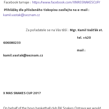
Facebook turnaje :
https://www.facebook.com/XMASSNAKESCUP/
Přihlášky dle přiloženého tiskopisu zasílejte na e-mail :
kamil.vastak@seznam.cz
Za pořadatele se na Vás těší :
Mgr. Kamil Vašťák st.
tel. +420
606080233
mail :
kamil.vastak@seznam.cz
X MAS SNAKES CUP 2017
On behalf of the boys basketball club BK Snakes Ostrava we would