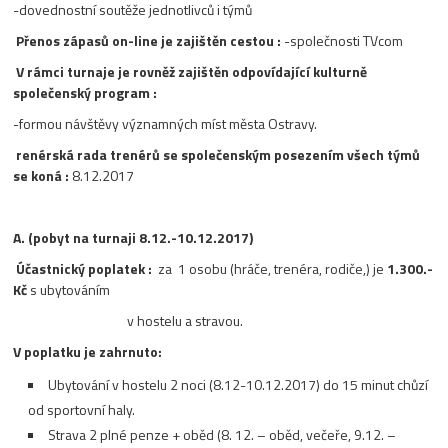
-dovednostní soutěže jednotlivců i týmů
Přenos zápasů on-line je zajištěn cestou :
-společnosti TVcom
V rámci turnaje je rovněž zajištěn odpovídající kulturně
společenský program :
-formou návštěvy významných míst města Ostravy.
renérská rada trenérů se společenským posezením všech týmů
se koná :
8.12.2017
A. (pobyt na turnaji 8.12.-10.12.2017)
Účastnický poplatek :
za 1 osobu (hráče, trenéra, rodiče,) je
1.300.-
Kč
s ubytováním
v hostelu a stravou.
V poplatku je zahrnuto:
Ubytování v hostelu 2 noci (8.12-10.12.2017) do 15 minut chůzí
od sportovní haly.
Strava 2 plné penze + oběd (8. 12. – oběd, večeře, 9.12. –