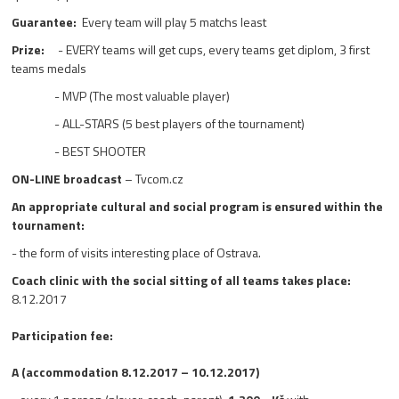
Guarantee:
Every team will play 5 matchs least
Prize:
- EVERY teams will get cups, every teams get diplom, 3 first
teams medals
- MVP (The most valuable player)
- ALL-STARS (5 best players of the tournament)
- BEST SHOOTER
ON-LINE broadcast
– Tvcom.cz
An appropriate cultural and social program is ensured within the
tournament:
- the form of visits interesting place of Ostrava.
Coach clinic with the social sitting of all teams takes place:
8.12.2017
Participation fee:
A (accommodation 8.12.2017 – 10.12.2017)