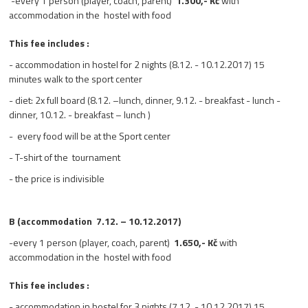
-every 1 person (player, coach, parent)
1.300,- Kč
with
accommodation in the hostel with food
This fee includes :
- accommodation in hostel for 2 nights (8.12. - 10.12.2017) 15
minutes walk to the sport center
- diet: 2x full board (8.12. –lunch, dinner, 9.12. - breakfast - lunch -
dinner, 10.12. - breakfast – lunch )
- every food will be at the Sport center
- T-shirt of the tournament
- the price is indivisible
B (accommodation 7.12. – 10.12.2017)
-every 1 person (player, coach, parent)
1.650,- Kč
with
accommodation in the hostel with food
This fee includes :
- accommodation in hostel for 3 nights (7.12. - 10.12.2017) 15