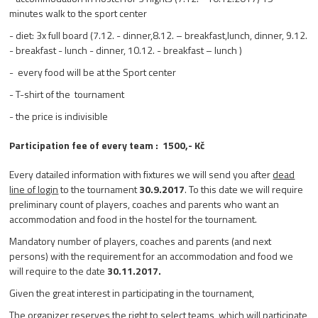
minutes walk to the sport center
- diet: 3x full board (7.12. - dinner,8.12. – breakfast,lunch, dinner, 9.12.
- breakfast - lunch - dinner, 10.12. - breakfast – lunch )
- every food will be at the Sport center
- T-shirt of the tournament
- the price is indivisible
Participation fee of every team :
1500,- Kč
Every datailed information with fixtures we will send you after
dead
line of login
to the tournament
30.9.2017
. To this date we will require
preliminary count of players, coaches and parents who want an
accommodation and food in the hostel for the tournament.
Mandatory number of players, coaches and parents (and next
persons) with the requirement for an accommodation and food we
will require to the date
30.11.2017.
Given the great interest in participating in the tournament,
The organizer reserves the right to select teams which will participate