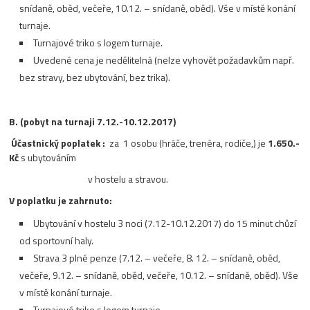
snídaně, oběd, večeře, 10.12. – snídaně, oběd). Vše v místě konání
turnaje.
Turnajové triko s logem turnaje.
Uvedené cena je nedělitelná (nelze vyhovět požadavkům např.
bez stravy, bez ubytování, bez trika).
B. (pobyt na turnaji 7.12.-10.12.2017)
Účastnický poplatek :
za 1 osobu (hráče, trenéra, rodiče,) je
1.650.-
Kč
s ubytováním
v hostelu a stravou.
V poplatku je zahrnuto:
Ubytování v hostelu 3 noci (7.12-10.12.2017) do 15 minut chůzí
od sportovní haly.
Strava 3 plné penze (7.12. – večeře, 8. 12. – snídaně, oběd,
večeře, 9.12. – snídaně, oběd, večeře, 10.12. – snídaně, oběd). Vše
v místě konání turnaje.
Turnajové triko s logem turnaje.