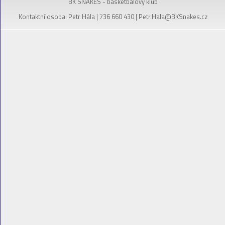
BK SNAKES - basketbalový klub
Kontaktní osoba: Petr Hála | 736 660 430 |
Petr.Hala@BKSnakes.cz