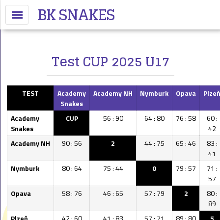
BK SNAKES
Test CUP 2025 U17
TEST
Academy
Academy
NH
Nymburk
Opava
Plze
Snakes
Academy
CUP
56 : 90
64 : 80
76 : 58
60 :
Snakes
42
Academy
NH
90 : 56
2
44 : 75
65 : 46
83 :
41
Nymburk
80 : 64
75 : 44
0
79 : 57
71 :
57
Opava
58 : 76
46 : 65
57 : 79
2
80 :
89
Plzeň
42 : 60
41 : 83
57 : 71
89 : 80
5