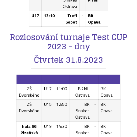
Ostrava
U17
13:10
Trefl
-
BK
Sopot
Opava
Rozlosování turnaje Test CUP
2023 - dny
Čtvrtek 31.8.2023
ZŠ
U17
11:00
BK NH
-
BK
Dvorského
Ostrava
Opava
ZŠ
U15
12:50
BK
-
BK
Dvorského
Snakes
Opava
Ostrava
hala SG
U19
14:30
BK
-
BK
Plzeňská
Snakes
Opava