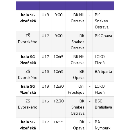
hala SG
U19
9:00
BK NH
-
BK
Plzeňská
Ostrava
Snakes
Ostrava
ZŠ
U17
9:00
BK
-
BK Opava
Dvorského
Snakes
Ostrava
hala SG
U17
10:45
BK NH
-
LOKO
Plzeňská
Ostrava
Plzeň
ZŠ
U15
10:45
BK
-
BA Sparta
Dvorského
Opava
hala SG
U19
12:30
Orli
-
LOKO
Plzeňská
Prostějov
Plzeň
ZŠ
U15
12:30
BK
-
BSC
Dvorského
Snakes
Bratislava
Ostrava
hala SG
U17
14:15
BK
-
BA
Plzeňská
Opava
Nymburk