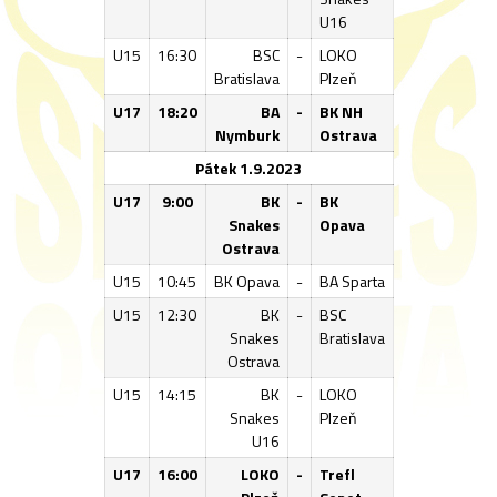
U16
U15
16:30
BSC
-
LOKO
Bratislava
Plzeň
U17
18:20
BA
-
BK NH
Nymburk
Ostrava
Pátek 1.9.2023
U17
9:00
BK
-
BK
Snakes
Opava
Ostrava
U15
10:45
BK Opava
-
BA Sparta
U15
12:30
BK
-
BSC
Snakes
Bratislava
Ostrava
U15
14:15
BK
-
LOKO
Snakes
Plzeň
U16
U17
16:00
LOKO
-
Trefl