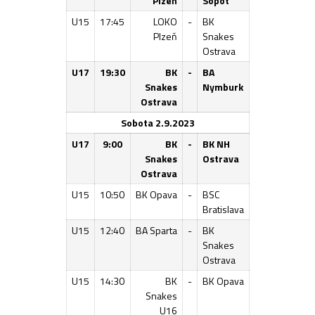
Plzeň
Sopot
U15
17:45
LOKO
-
BK
Plzeň
Snakes
Ostrava
U17
19:30
BK
-
BA
Snakes
Nymburk
Ostrava
Sobota 2.9.2023
U17
9:00
BK
-
BK NH
Snakes
Ostrava
Ostrava
U15
10:50
BK Opava
-
BSC
Bratislava
U15
12:40
BA Sparta
-
BK
Snakes
Ostrava
U15
14:30
BK
-
BK Opava
Snakes
U16