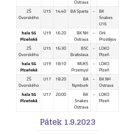
Ostrava
ZŠ
U15
14:40
BA Sparta
-
BK
Dvorského
Snakes
U16
hala SG
U19
16:20
BK NH
-
Orli
Plzeňská
Ostrava
Prostějov
ZŠ
U15
16:30
BSC
-
LOKO
Dvorského
Bratislava
Plzeň
hala SG
U19
18:10
MUKS
-
LOKO
Plzeňská
Przemysl
Plzeň
ZŠ
U17
18:20
BA
-
BK NH
Dvorského
Nymburk
Ostrava
hala SG
U17
20:00
BK
-
LOKO
Plzeňská
Snakes
Plzeň
Ostrava
Pátek 1.9.2023