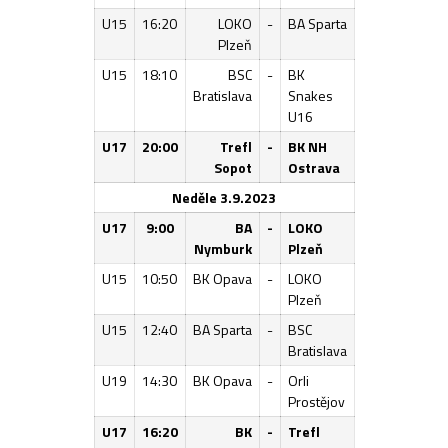
U15
16:20
LOKO
-
BA Sparta
Plzeň
U15
18:10
BSC
-
BK
Bratislava
Snakes
U16
U17
20:00
Trefl
-
BK NH
Sopot
Ostrava
Neděle 3.9.2023
U17
9:00
BA
-
LOKO
Nymburk
Plzeň
U15
10:50
BK Opava
-
LOKO
Plzeň
U15
12:40
BA Sparta
-
BSC
Bratislava
U19
14:30
BK Opava
-
Orli
Prostějov
U17
16:20
BK
-
Trefl