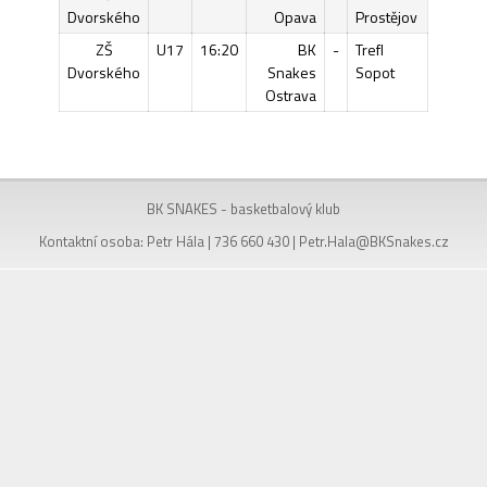
Dvorského
Opava
Prostějov
ZŠ
U17
16:20
BK
-
Trefl
Dvorského
Snakes
Sopot
Ostrava
BK SNAKES - basketbalový klub
Kontaktní osoba: Petr Hála | 736 660 430 |
Petr.Hala@BKSnakes.cz