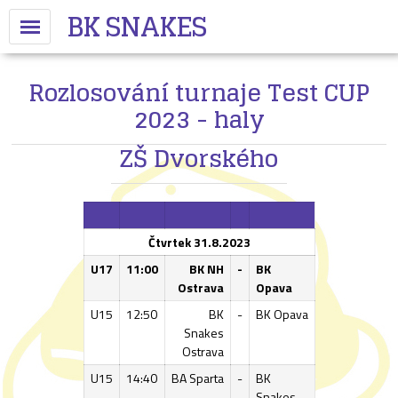
BK SNAKES
Rozlosování turnaje Test CUP
2023 - haly
ZŠ Dvorského
Čtvrtek 31.8.2023
U17
11:00
BK NH
-
BK
Ostrava
Opava
U15
12:50
BK
-
BK Opava
Snakes
Ostrava
U15
14:40
BA Sparta
-
BK
Snakes