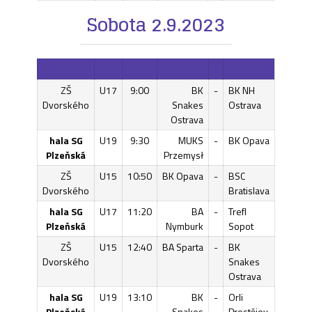
Sobota 2.9.2023
ZŠ
U17
9:00
BK
-
BK NH
Dvorského
Snakes
Ostrava
Ostrava
hala SG
U19
9:30
MUKS
-
BK Opava
Plzeňská
Przemysł
ZŠ
U15
10:50
BK Opava
-
BSC
Dvorského
Bratislava
hala SG
U17
11:20
BA
-
Trefl
Plzeňská
Nymburk
Sopot
ZŠ
U15
12:40
BA Sparta
-
BK
Dvorského
Snakes
Ostrava
hala SG
U19
13:10
BK
-
Orli
Plzeňská
Snakes
Prostějov