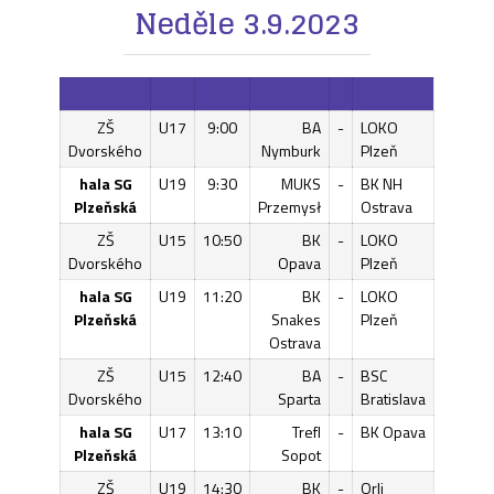
Neděle 3.9.2023
ZŠ
U17
9:00
BA
-
LOKO
Dvorského
Nymburk
Plzeň
hala SG
U19
9:30
MUKS
-
BK NH
Plzeňská
Przemysł
Ostrava
ZŠ
U15
10:50
BK
-
LOKO
Dvorského
Opava
Plzeň
hala SG
U19
11:20
BK
-
LOKO
Plzeňská
Snakes
Plzeň
Ostrava
ZŠ
U15
12:40
BA
-
BSC
Dvorského
Sparta
Bratislava
hala SG
U17
13:10
Trefl
-
BK Opava
Plzeňská
Sopot
ZŠ
U19
14:30
BK
-
Orli