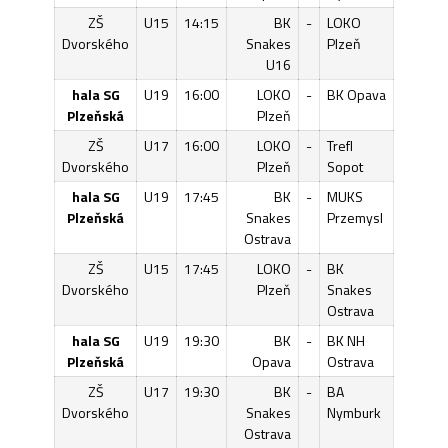
ZŠ
U15
14:15
BK
-
LOKO
Dvorského
Snakes
Plzeň
U16
hala SG
U19
16:00
LOKO
-
BK Opava
Plzeňská
Plzeň
ZŠ
U17
16:00
LOKO
-
Trefl
Dvorského
Plzeň
Sopot
hala SG
U19
17:45
BK
-
MUKS
Plzeňská
Snakes
Przemysl
Ostrava
ZŠ
U15
17:45
LOKO
-
BK
Dvorského
Plzeň
Snakes
Ostrava
hala SG
U19
19:30
BK
-
BK NH
Plzeňská
Opava
Ostrava
ZŠ
U17
19:30
BK
-
BA
Dvorského
Snakes
Nymburk
Ostrava