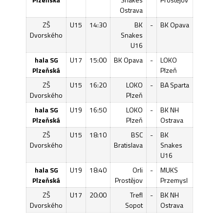
Ostrava
ZŠ
U15
14:30
BK
-
BK Opava
Dvorského
Snakes
U16
hala SG
U17
15:00
BK Opava
-
LOKO
Plzeňská
Plzeň
ZŠ
U15
16:20
LOKO
-
BA Sparta
Dvorského
Plzeň
hala SG
U19
16:50
LOKO
-
BK NH
Plzeňská
Plzeň
Ostrava
ZŠ
U15
18:10
BSC
-
BK
Dvorského
Bratislava
Snakes
U16
hala SG
U19
18:40
Orli
-
MUKS
Plzeňská
Prostějov
Przemysl
ZŠ
U17
20:00
Trefl
-
BK NH
Dvorského
Sopot
Ostrava