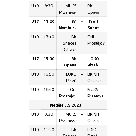
U19
9:30
MUKS
-
BK
Przemysł
Opava
U17
11:20
BA
-
Trefl
Nymburk
Sopot
U19
13:10
BK
-
Orli
Snakes
Prostějov
Ostrava
U17
15:00
BK
-
LOKO
Opava
Plzeň
U19
16:50
LOKO
-
BK NH
Plzeň
Ostrava
U19
18:40
Orli
-
MUKS
Prostějov
Przemysl
Nedělě 3.9.2023
U19
9:30
MUKS
-
BK NH
Przemysł
Ostrava
U19
11:20
BK
-
LOKO
Snakes
Plzeň