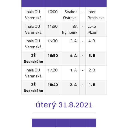
hala OU
10:00
Snakes
-
Inter
Varenská
Ostrava
Bratislava
hala OU
11:50
BA
-
Loko
Varenská
Nymburk
Plzeň
hala OU
15:30
3. A
-
4. B
Varenská
ZŠ
16:50
4. A
-
3. B
Dvorského
hala OU
17:20
1. A
-
2. B
Varenská
ZŠ
18:40
2. A
-
1. B
Dvorského
úterý 31.8.2021