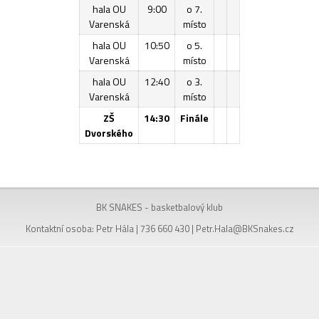
hala OU
9:00
o 7.
Varenská
místo
hala OU
10:50
o 5.
Varenská
místo
hala OU
12:40
o 3.
Varenská
místo
ZŠ
14:30
Finále
Dvorského
BK SNAKES - basketbalový klub
Kontaktní osoba: Petr Hála | 736 660 430 |
Petr.Hala@BKSnakes.cz