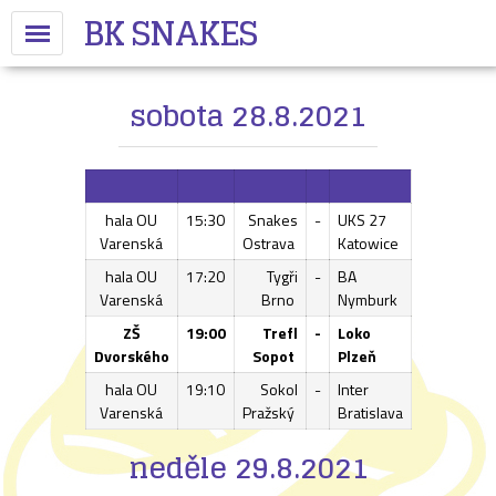
BK SNAKES
sobota 28.8.2021
hala OU
15:30
Snakes
-
UKS 27
Varenská
Ostrava
Katowice
hala OU
17:20
Tygři
-
BA
Varenská
Brno
Nymburk
ZŠ
19:00
Trefl
-
Loko
Dvorského
Sopot
Plzeň
hala OU
19:10
Sokol
-
Inter
Varenská
Pražský
Bratislava
neděle 29.8.2021