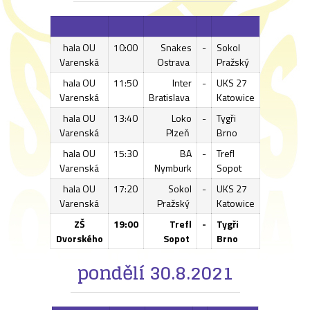
hala OU
10:00
Snakes
-
Sokol
Varenská
Ostrava
Pražský
hala OU
11:50
Inter
-
UKS 27
Varenská
Bratislava
Katowice
hala OU
13:40
Loko
-
Tygři
Varenská
Plzeň
Brno
hala OU
15:30
BA
-
Trefl
Varenská
Nymburk
Sopot
hala OU
17:20
Sokol
-
UKS 27
Varenská
Pražský
Katowice
ZŠ
19:00
Trefl
-
Tygři
Dvorského
Sopot
Brno
pondělí 30.8.2021