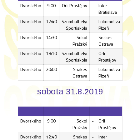
Dvorského
9:00
Orli Prostějov
-
Inter
Bratislava
Dvorského
12:40
Szombathelyi
-
Lokomotiva
Sportiskola
Plzeň
Dvorského
14:30
Sokol
-
Snakes
Pražský
Ostrava
Dvorského
18:10
Szombathelyi
-
Orli
Sportiskola
Prostějov
Dvorského
20:00
Snakes
-
Lokomotiva
Ostrava
Plzeň
sobota 31.8.2019
Dvorského
9:00
Sokol
-
Orli
Pražský
Prostějov
Dvorského
12:40
Snakes
-
Inter