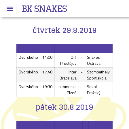
BK SNAKES
čtvrtek 29.8.2019
Dvorského
14:00
Orli
-
Snakes
Prostějov
Ostrava
Dvorského
17:40
Inter
-
Szombathelyi
Bratislava
Sportiskola
Dvorského
19:30
Lokomotiva
-
Sokol
Plzeň
Pražský
pátek 30.8.2019