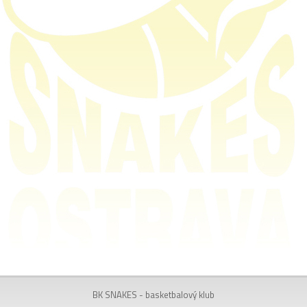
BK SNAKES - basketbalový klub