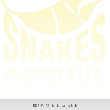
BK SNAKES - basketbalový klub