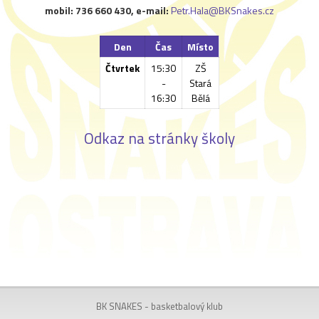
mobil: 736 660 430, e-mail:
Petr.Hala@BKSnakes.cz
Den
Čas
Místo
Čtvrtek
15:30
ZŠ
-
Stará
16:30
Bělá
Odkaz na stránky školy
BK SNAKES - basketbalový klub