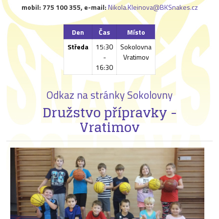
mobil: 775 100 355
, e-mail:
Nikola.Kleinova@BKSnakes.cz
Den
Čas
Místo
Středa
15:30
Sokolovna
-
Vratimov
16:30
Odkaz na stránky Sokolovny
Družstvo přípravky -
Vratimov