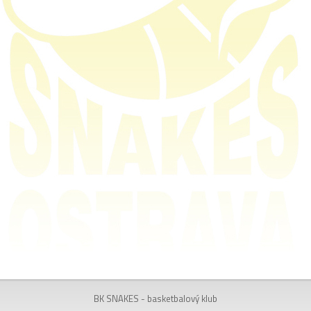
BK SNAKES - basketbalový klub