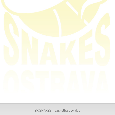
BK SNAKES - basketbalový klub