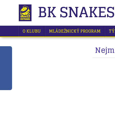
BK SNAKES
O KLUBU
MLÁDEŽNICKÝ PROGRAM
TÝ
Nejml