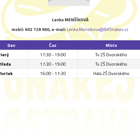
Lenka MENŠÍKOVÁ
mobil: 602 728 960, e-mail:
Lenka.Mensikova@BKSnakes.cz
Den
Čas
Místo
terý
17:30 - 19:00
Tv ZŠ Dvorského
tředa
17:30 - 19:00
Tv ZŠ Dvorského
tvrtek
16:00 - 17:30
Hala ZŠ Dvorského