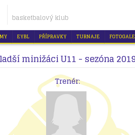
basketbalový klub
MY
EYBL
PŘÍPRAVKY
TURNAJE
FOTOGALE
adší minižáci U11 - sezóna 201
Trenér: