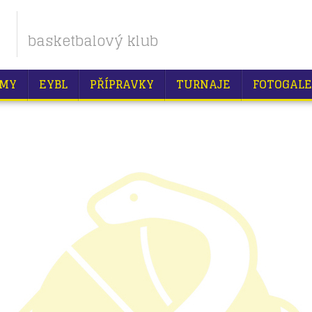
basketbalový klub
MY
EYBL
PŘÍPRAVKY
TURNAJE
FOTOGALE