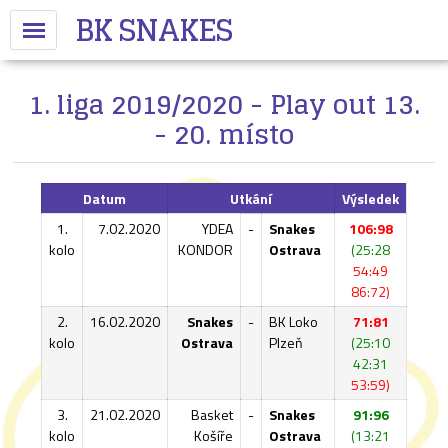
BK SNAKES
1. liga 2019/2020 - Play out 13.
- 20. místo
Datum
Utkání
Výsledek
1.
7.02.2020
YDEA
-
Snakes
106:98
kolo
KONDOR
Ostrava
(25:28
54:49
86:72)
2.
16.02.2020
Snakes
-
BK Loko
71:81
kolo
Ostrava
Plzeň
(25:10
42:31
53:59)
3.
21.02.2020
Basket
-
Snakes
91:96
kolo
Košíře
Ostrava
(13:21