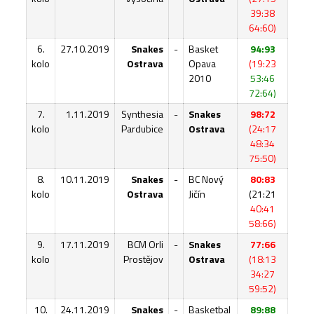
39:38
64:60)
6.
27.10.2019
Snakes
-
Basket
94:93
kolo
Ostrava
Opava
(19:23
2010
53:46
72:64)
7.
1.11.2019
Synthesia
-
Snakes
98:72
kolo
Pardubice
Ostrava
(24:17
48:34
75:50)
8.
10.11.2019
Snakes
-
BC Nový
80:83
kolo
Ostrava
Jičín
(21:21
40:41
58:66)
9.
17.11.2019
BCM Orli
-
Snakes
77:66
kolo
Prostějov
Ostrava
(18:13
34:27
59:52)
10.
24.11.2019
Snakes
-
Basketbal
89:88