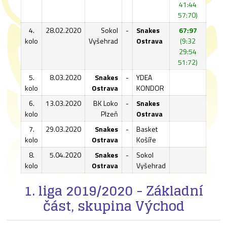
41:44
57:70)
4.
28.02.2020
Sokol
-
Snakes
67:97
kolo
Vyšehrad
Ostrava
(9:32
29:54
51:72)
5.
8.03.2020
Snakes
-
YDEA
kolo
Ostrava
KONDOR
6.
13.03.2020
BK Loko
-
Snakes
kolo
Plzeň
Ostrava
7.
29.03.2020
Snakes
-
Basket
kolo
Ostrava
Košíře
8.
5.04.2020
Snakes
-
Sokol
kolo
Ostrava
Vyšehrad
1. liga 2019/2020 - Základní
část, skupina Východ