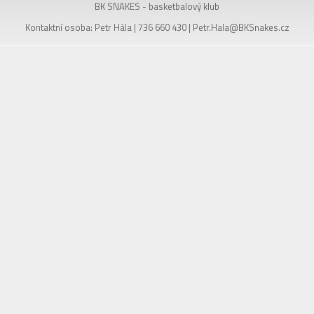
BK SNAKES - basketbalový klub
Kontaktní osoba: Petr Hála | 736 660 430 |
Petr.Hala@BKSnakes.cz