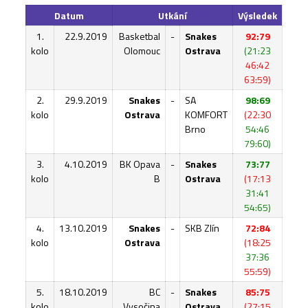
Datum
Utkání
Výsledek
1.
22.9.2019
Basketbal
-
Snakes
92:79
kolo
Olomouc
Ostrava
(21:23
46:42
63:59)
2.
29.9.2019
Snakes
-
SA
98:69
kolo
Ostrava
KOMFORT
(22:30
Brno
54:46
79:60)
3.
4.10.2019
BK Opava
-
Snakes
73:77
kolo
B
Ostrava
(17:13
31:41
54:65)
4.
13.10.2019
Snakes
-
SKB Zlín
72:84
kolo
Ostrava
(18:25
37:36
55:59)
5.
18.10.2019
BC
-
Snakes
85:75
kolo
Vysočina
Ostrava
(27:15