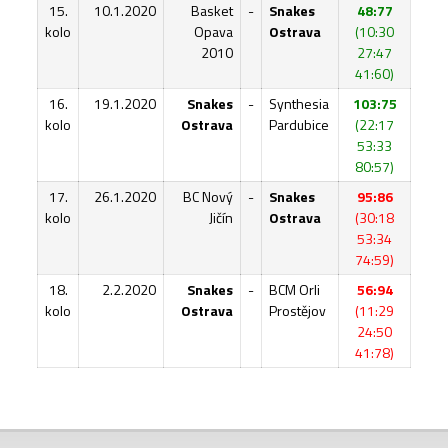
15.
10.1.2020
Basket
-
Snakes
48:77
kolo
Opava
Ostrava
(10:30
2010
27:47
41:60)
16.
19.1.2020
Snakes
-
Synthesia
103:75
kolo
Ostrava
Pardubice
(22:17
53:33
80:57)
17.
26.1.2020
BC Nový
-
Snakes
95:86
kolo
Jičín
Ostrava
(30:18
53:34
74:59)
18.
2.2.2020
Snakes
-
BCM Orli
56:94
kolo
Ostrava
Prostějov
(11:29
24:50
41:78)