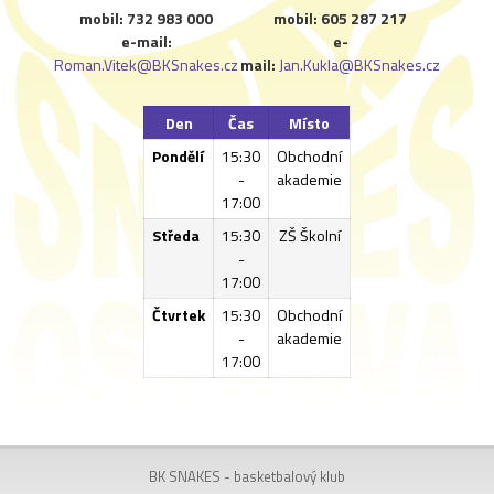
mobil: 732 983 000
mobil: 605 287 217
e-mail:
e-
Roman.Vitek@BKSnakes.cz
mail:
Jan.Kukla@BKSnakes.cz
Den
Čas
Místo
Pondělí
15:30
Obchodní
-
akademie
17:00
Středa
15:30
ZŠ Školní
-
17:00
Čtvrtek
15:30
Obchodní
-
akademie
17:00
BK SNAKES - basketbalový klub