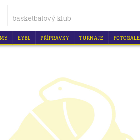
basketbalový klub
MY
EYBL
PŘÍPRAVKY
TURNAJE
FOTOGALE