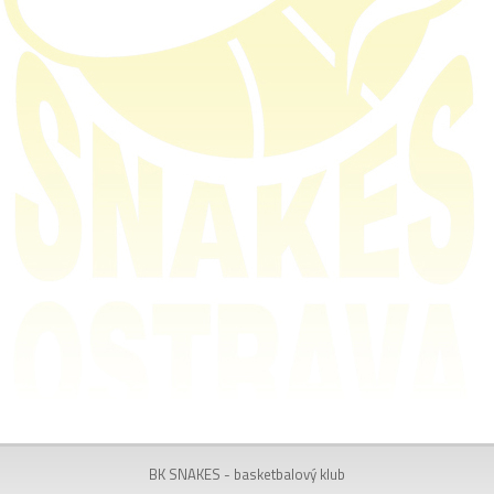
BK SNAKES - basketbalový klub