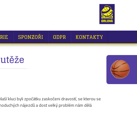
RIE
SPONZOŘI
GDPR
KONTAKTY
outěže
ší kluci byli zpočátku zaskočeni dravostí, se kterou se
jednoduchých nájezdů a dost velký problém nám dělá