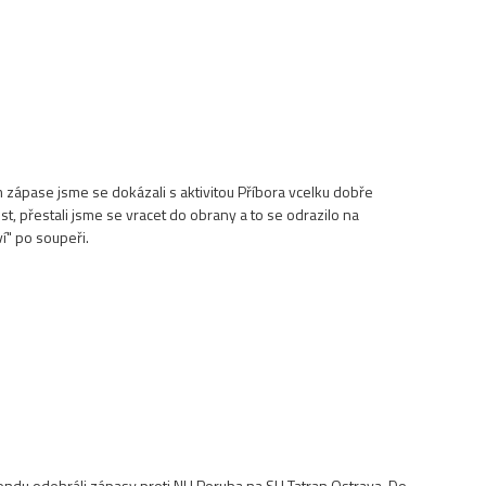
ím zápase jsme se dokázali s aktivitou Příbora vcelku dobře
st, přestali jsme se vracet do obrany a to se odrazilo na
ví" po soupeři.
kendu odehráli zápasy proti NH Poruba na SH Tatran Ostrava. Do