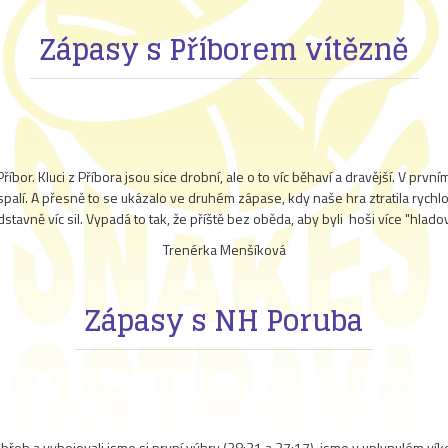
Zápasy s Příborem vítězně
bor. Kluci z Příbora jsou sice drobní, ale o to víc běhaví a dravější. V prvn
spalí. A přesně to se ukázalo ve druhém zápase, kdy naše hra ztratila rychlo
stavně víc sil. Vypadá to tak, že příště bez oběda, aby byli hoši více "hlado
Trenérka Menšíková
Zápasy s NH Poruba
břeh a vybojovali jsme si první výhry (28:21 a 27:17), jsme v uplynulém ví