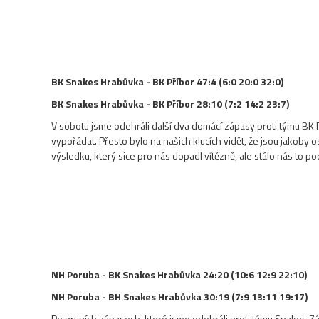
BK Snakes Hrabůvka - BK Příbor 47:4 (6:0 20:0 32:0)
BK Snakes Hrabůvka - BK Příbor 28:10 (7:2 14:2 23:7)
V sobotu jsme odehráli další dva domácí zápasy proti týmu BK Pří
vypořádat. Přesto bylo na našich klucích vidět, že jsou jakoby o
výsledku, který sice pro nás dopadl vítězně, ale stálo nás to pod
NH Poruba - BK Snakes Hrabůvka 24:20 (10:6 12:9 22:10)
NH Poruba - BH Snakes Hrabůvka 30:19 (7:9 13:11 19:17)
Po prvních zápasech, které jsme odehráli proti týmu Snakes Zá