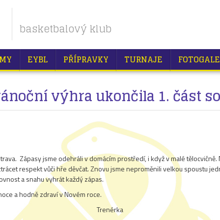
basketbalový klub
MY
EYBL
PŘÍPRAVKY
TURNAJE
FOTOGALE
ánoční výhra ukončila 1. část s
va. Zápasy jsme odehráli v domácím prostředí, i když v malé tělocvičně. Na
 a ztrácet respekt vůči hře děvčat. Znovu jsme neproměnili velkou spoustu 
ojovnost a snahu vyhrát každý zápas.
ánoce a hodně zdraví v Novém roce.
Trenérka