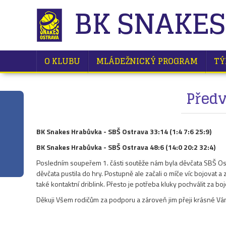
BK SNAKES
O KLUBU
MLÁDEŽNICKÝ PROGRAM
TÝ
Předv
BK Snakes Hrabůvka - SBŠ Ostrava 33:14 (1:4 7:6 25:9)
BK Snakes Hrabůvka - SBŠ Ostrava 48:6 (14:0 20:2 32:4)
Posledním soupeřem 1. části soutěže nám byla děvčata SBŠ Ostra
děvčata pustila do hry. Postupně ale začali o míče víc bojovat
také kontaktní driblink. Přesto je potřeba kluky pochválit za b
Děkuji Všem rodičům za podporu a zároveň jim přeji krásné V