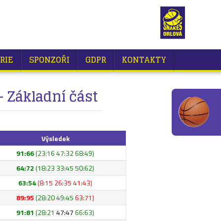
RIE
SPONZOŘI
GDPR
KONTAKTY
 Základní část
Výsledek
91:66
(23:16 47:32 68:49)
64:72
(18:23 33:45 50:62)
63:54
(8:15 26:35 41:43)
89:95
(28:20 49:45
63:71)
91:81
(28:21
47:47
66:63)