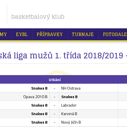
basketbalový klub
MY
EYBL
PŘÍPRAVKY
TURNAJE
FOTOGALE
á liga mužů 1. třída 2018/2019 -
Utkání
Snakes B
-
NH Ostrava
Opava 2010 B
-
Snakes B
Snakes B
-
Labrador
Snakes B
-
Karviná B
Snakes B
-
Nový Jičín B