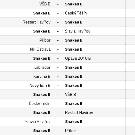
VŠB B
-
Snakes B
Snakes B
-
Český Těšín
Restart Havířov
-
Snakes B
Snakes B
-
Slavia Havířov
Příbor
-
Snakes B
NH Ostrava
-
Snakes B
Snakes B
-
Opava 2010 B
Labrador
-
Snakes B
Karviná B
-
Snakes B
Nový Jičín B
-
Snakes B
Snakes B
-
VŠB B
Český Těšín
-
Snakes B
Snakes B
-
Restart
Havířov
Slavia Havířov
-
Snakes B
Snakes B
-
Příbor