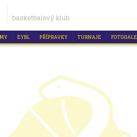
basketbalový klub
MY
EYBL
PŘÍPRAVKY
TURNAJE
FOTOGALE