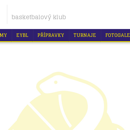
basketbalový klub
MY
EYBL
PŘÍPRAVKY
TURNAJE
FOTOGALE