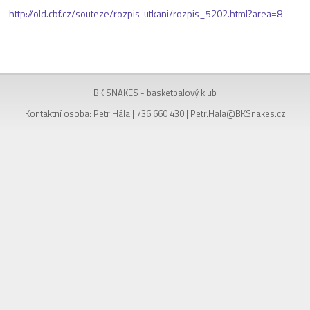
http://old.cbf.cz/souteze/rozpis-utkani/rozpis_5202.html?area=8
BK SNAKES - basketbalový klub
Kontaktní osoba: Petr Hála | 736 660 430 |
Petr.Hala@BKSnakes.cz