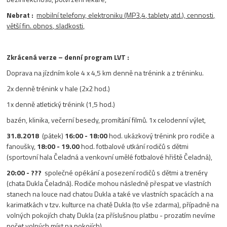
Nebrat :
mobilní telefony, elektroniku (MP3,4, tablety atd.), cennosti,
větší fin. obnos, sladkosti,
Zkrácená verze – denní program LVT :
Doprava na jízdním kole 4 x 4,5 km denně na trénink a z tréninku.
2x denně trénink v hale (2x2 hod.)
1x denně atletický trénink (1,5 hod.)
bazén, klinika, večerní besedy, promítání filmů. 1x celodenní výlet,
31.8.2018
(pátek)
16:00 - 18:00
hod. ukázkový trénink pro rodiče a
fanoušky,
18:00 - 19.00
hod. fotbalové utkání rodičů s dětmi
(sportovní hala Čeladná a venkovní umělé fotbalové hřiště Čeladná),
20:00 - ???
společné opékání a posezení rodičů s dětmi a trenéry
(chata Dukla Čeladná). Rodiče mohou následně přespat ve vlastních
stanech na louce nad chatou Dukla a také ve vlastních spacácích a na
karimatkách v tzv. kulturce na chatě Dukla (to vše zdarma), případně na
volných pokojích chaty Dukla (za příslušnou platbu - prozatím nevíme
počet volných míst na pokojích).