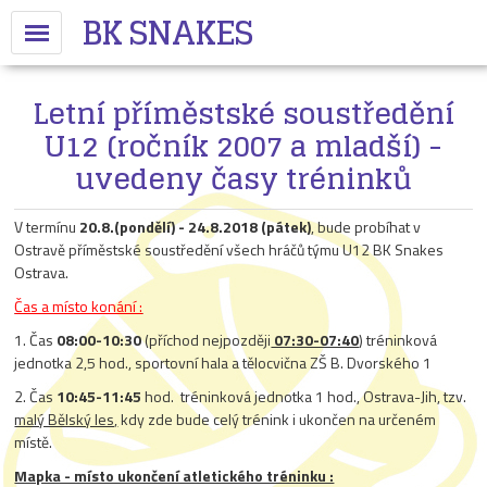
BK SNAKES
Letní příměstské soustředění
U12 (ročník 2007 a mladší) -
uvedeny časy tréninků
V termínu
20.8.(pondělí) - 24.8.2018 (pátek)
, bude probíhat v
Ostravě příměstské soustředění všech hráčů týmu U12 BK Snakes
Ostrava.
Čas a místo konání :
1. Čas
08:00-10:30
(příchod nejpozději
07:30-07:40
) tréninková
jednotka 2,5 hod., sportovní hala a tělocvična ZŠ B. Dvorského 1
2. Čas
10:45-11:45
hod. tréninková jednotka 1 hod., Ostrava-Jih, tzv.
malý Bělský les,
kdy zde bude celý trénink i ukončen na určeném
místě.
Mapka - místo ukončení atletického tréninku :