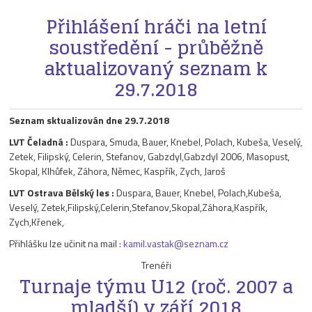
Přihlášení hráči na letní
soustředění - průběžně
aktualizovaný seznam k
29.7.2018
Seznam sktualizován dne 29.7.2018
LVT Čeladná :
Duspara, Smuda, Bauer, Knebel, Polach, Kubeša, Veselý,
Zetek, Filipský, Celerin, Stefanov, Gabzdyl,Gabzdyl 2006, Masopust,
Skopal, Klhůfek, Záhora, Němec, Kaspřík, Zych, Jaroš
LVT Ostrava Bělský les :
Duspara, Bauer, Knebel, Polach,Kubeša,
Veselý, Zetek,Filipský,Celerin,Stefanov,Skopal,Záhora,Kaspřík,
Zych,Křenek,
Přihlášku lze učinit na mail :
kamil.vastak@seznam.cz
Trenéři
Turnaje týmu U12 (roč. 2007 a
mladší) v září 2018