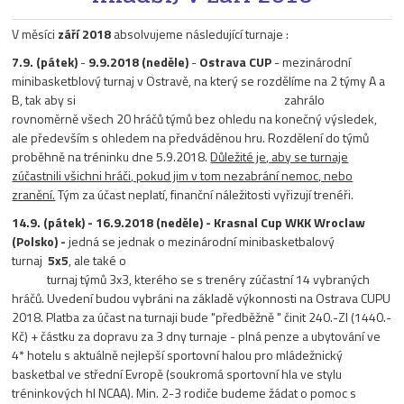
V měsíci
září 2018
absolvujeme následující turnaje :
7.9. (pátek)
-
9.9.2018 (neděle)
-
Ostrava CUP
- mezinárodní
minibasketblový turnaj v Ostravě, na který se rozdělíme na 2 týmy A a
B, tak aby si zahrálo
rovnoměrně všech 20 hráčů týmů bez ohledu na konečný výsledek,
ale především s ohledem na předváděnou hru. Rozdělení do týmů
proběhně na tréninku dne 5.9.2018.
Důležité je, aby se turnaje
zúčastnili všichni hráči, pokud jim v tom nezabrání nemoc, nebo
zranění.
Tým za účast neplatí, finanční náležitosti vyřizují trenéři.
14.9. (pátek) - 16.9.2018 (neděle) - Krasnal Cup WKK Wroclaw
(Polsko) -
jedná se jednak o mezinárodní minibasketbalový
turnaj
5x5
, ale také o
turnaj týmů 3x3, kterého se s trenéry zúčastní 14 vybraných
hráčů. Uvedení budou vybráni na základě výkonnosti na Ostrava CUPU
2018. Platba za účast na turnaji bude "předběžně " činit 240.-Zl (1440.-
Kč) + částku za dopravu za 3 dny turnaje - plná penze a ubytování ve
4* hotelu s aktuálně nejlepší sportovní halou pro mládežnický
basketbal ve střední Evropě (soukromá sportovní hla ve stylu
tréninkových hl NCAA). Min. 2-3 rodiče budeme žádat o pomoc s