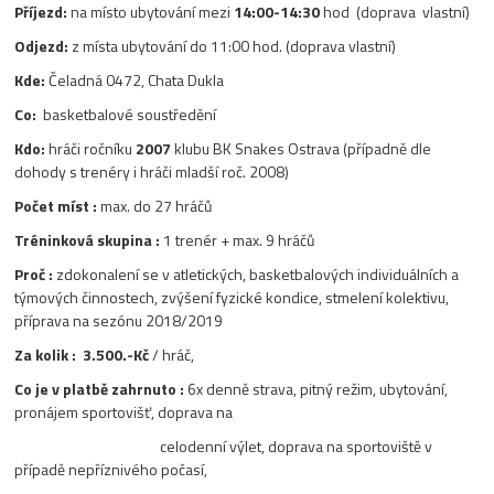
Příjezd:
na místo ubytování mezi
14:00-14:30
hod (doprava vlastní)
Odjezd:
z místa ubytování do 11:00 hod. (doprava vlastní)
Kde:
Čeladná 0472, Chata Dukla
Co:
basketbalové soustředění
Kdo:
hráči ročníku
2007
klubu BK Snakes Ostrava (případně dle
dohody s trenéry i hráči mladší roč. 2008)
Počet míst :
max. do 27 hráčů
Tréninková skupina :
1 trenér + max. 9 hráčů
Proč :
zdokonalení se v atletických, basketbalových individuálních a
týmových činnostech, zvýšení fyzické kondice, stmelení kolektivu,
příprava na sezónu 2018/2019
Za kolik :
3.500.-Kč
/ hráč,
Co je v platbě zahrnuto :
6x denně strava, pitný režim, ubytování,
pronájem sportovišť, doprava na
celodenní výlet, doprava na sportoviště v
případě nepříznivého počasí,