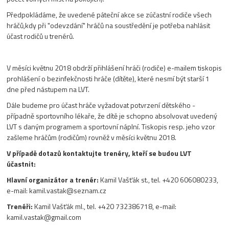
Předpokládáme, že uvedené páteční akce se zúčastní rodiče všech
hráčů,kdy při "odevzdání" hráčů na soustředění je potřeba nahlásit
účast rodičů u trenérů.
V měsíci květnu 2018 obdrží přihlášení hráči (rodiče) e-mailem tiskopis
prohlášení o bezinfekčnosti hráče (dítěte), které nesmí být starší 1
dne před nástupem na LVT.
Dále budeme pro účast hráče vyžadovat potvrzení dětského -
případně sportovního lékaře, že dítě je schopno absolvovat uvedený
LVT s daným programem a sportovní náplní. Tiskopis resp. jeho vzor
zašleme hráčům (rodičům) rovněž v měsíci květnu 2018.
V případě dotazů kontaktujte trenéry, kteří se budou LVT
účastnit:
Hlavní organizátor a trenér:
Kamil Vašťák st., tel. +420 606080233,
e-mail: kamil.vastak@seznam.cz
Trenéři:
Kamil Vašťák ml., tel. +420 732386718, e-mail:
kamil.vastak@gmail.com