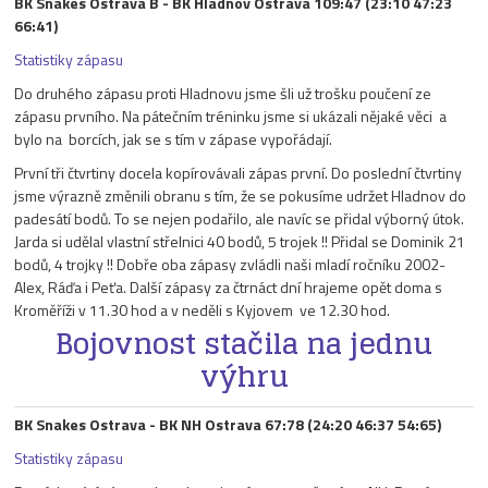
BK Snakes Ostrava B - BK Hladnov Ostrava 109:47 (23:10 47:23
66:41)
Statistiky zápasu
Do druhého zápasu proti Hladnovu jsme šli už trošku poučení ze
zápasu prvního. Na pátečním tréninku jsme si ukázali nějaké věci a
bylo na borcích, jak se s tím v zápase vypořádají.
První tři čtvrtiny docela kopírovávali zápas první. Do poslední čtvrtiny
jsme výrazně změnili obranu s tím, že se pokusíme udržet Hladnov do
padesátí bodů. To se nejen podařilo, ale navíc se přidal výborný útok.
Jarda si udělal vlastní střelnici 40 bodů, 5 trojek !! Přidal se Dominik 21
bodů, 4 trojky !! Dobře oba zápasy zvládli naši mladí ročníku 2002-
Alex, Ráďa i Peťa. Další zápasy za čtrnáct dní hrajeme opět doma s
Kroměříži v 11.30 hod a v neděli s Kyjovem ve 12.30 hod.
Bojovnost stačila na jednu
výhru
BK Snakes Ostrava - BK NH Ostrava 67:78 (24:20 46:37 54:65)
Statistiky zápasu