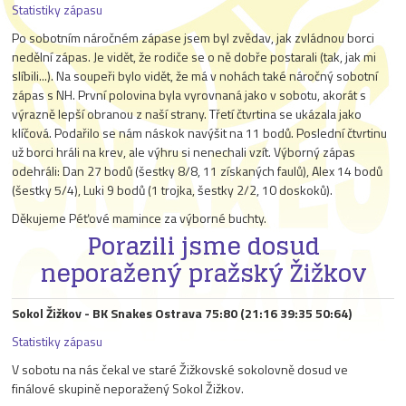
Statistiky zápasu
Po sobotním náročném zápase jsem byl zvědav, jak zvládnou borci
nedělní zápas. Je vidět, že rodiče se o ně dobře postarali (tak, jak mi
slíbili...). Na soupeři bylo vidět, že má v nohách také náročný sobotní
zápas s NH. První polovina byla vyrovnaná jako v sobotu, akorát s
výrazně lepší obranou z naší strany. Třetí čtvrtina se ukázala jako
klíčová. Podařilo se nám náskok navýšit na 11 bodů. Poslední čtvrtinu
už borci hráli na krev, ale výhru si nenechali vzít. Výborný zápas
odehráli: Dan 27 bodů (šestky 8/8, 11 získaných faulů), Alex 14 bodů
(šestky 5/4), Luki 9 bodů (1 trojka, šestky 2/2, 10 doskoků).
Děkujeme Péťové mamince za výborné buchty.
Porazili jsme dosud
neporažený pražský Žižkov
Sokol Žižkov - BK Snakes Ostrava 75:80 (21:16 39:35 50:64)
Statistiky zápasu
V sobotu na nás čekal ve staré Žižkovské sokolovně dosud ve
finálové skupině neporažený Sokol Žižkov.