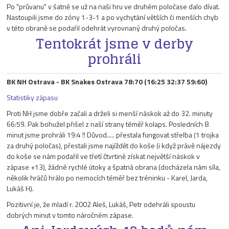
Po "průvanu" v šatně se už na naši hru ve druhém poločase dalo dívat.
Nastoupili jsme do zóny 1-3-1 a po vychytání větších či menších chyb
v této obraně se podařil odehrát vyrovnaný druhý poločas.
Tentokrát jsme v derby
prohráli
BK NH Ostrava - BK Snakes Ostrava 78:70 (16:25 32:37 59:60)
Statistiky zápasu
Proti NH jsme dobře začali a drželi si menší náskok až do 32. minuty
66:59. Pak bohužel přišel z naší strany téměř kolaps. Posledních 8
minut jsme prohráli 19:4 !! Důvod..... přestala fungovat střelba (1 trojka
za druhý poločas), přestali jsme najíždět do koše (i když právě nájezdy
do koše se nám podařil ve třetí čtvrtině získat největší náskok v
zápase +13), žádné rychlé útoky a špatná obrana (docházela nám síla,
několik hráčů hrálo po nemocích téměř bez tréninku - Karel, Jarda,
Lukáš H).
Pozitivní je, že mladí r. 2002 Aleš, Lukáš, Petr odehráli spoustu
dobrých minut v tomto náročném zápase.