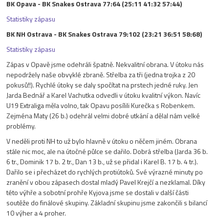
BK Opava - BK Snakes Ostrava 77:64 (25:11 41:32 57:44)
Statistiky zápasu
BK NH Ostrava - BK Snakes Ostrava 79:102 (23:21 36:51 58:68)
Statistiky zápasu
Zápas v Opavě jsme odehráli špatně. Nekvalitní obrana. V útoku nás
nepodržely naše obvyklé zbraně. Střelba za tři (jedna trojka z 20
pokusů!!). Rychlé útoky se daly spočítat na prstech jedné ruky. Jen
Jarda Bednář a Karel Vachutka odvedli v útoku kvalitní výkon. Navíc
U19 Extraliga měla volno, tak Opavu posílili Kurečka s Robenkem.
Zejména Maty (26 b.) odehrál velmi dobré utkání a dělal nám velké
problémy.
V neděli proti NH to už bylo hlavně v útoku o něčem jiném. Obrana
stále nic moc, ale na útočné půlce se dařilo. Dobrá střelba (Jarda 36 b.
6 tr., Dominik 17 b. 2 tr., Dan 13 b., už se přidal i Karel B. 17 b. 4 tr.).
Dařilo se i přecházet do rychlých protiútoků. Své výrazné minuty po
zranění v obou zápasech dostal mladý Pavel Krejčí a nezklamal. Díky
této výhře a sobotní prohře Kyjova jsme se dostali v další části
soutěže do finálové skupiny. Základní skupinu jsme zakončili s bilancí
10 výher a 4 proher.