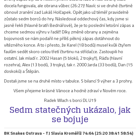
docela fungovala, ale obrana vůbec (26:27)! Navíc si ve druhé čtvrtině
obnovil zranění zad Lukáš Holčapek. Opět jako už téměř pravidelně
zůstalo sedm borců do hry. Následoval oddechový čas, kdy jsme si
jasně řekli (hlavně bratři Bednářové), že je to poslední letošní zápas a
chceme sedmou výhru v řadě!! Díky změně obrany a zejména
bojovnosti se nám podařil ne příliš pěkný zápas dotáhnout do
vítězného konce. A to i přesto, že Karel (18 bodů) musel kvůli čtyřem
faulům sedět skoro celou třetí čtvrtinu na střídačce. Zastoupili ho
ostatní. Jak mladí r. 2002 Hasan (5 bloků, 2 trojky!!), Ráďa (hlavní
rozehra), Alex (13 bodů, 3 trojky), tak r. 2000 Jarda (33 bodů), Dan (15
doskoků) a Štěpán.
Dostali jsme se na druhé místo v tabulce. S bilancí 9 výher a 3 prohry.
Všem přejeme krásné Vánoce a hodně zdraví v Novém roce.
Radek Wlach s borci DL U19
Sedm statečných ukázalo, jak
se bojuje
BK Snakes Ostrava - TJ Slavia Kroměříž 74:64 (25:20 38:41 58:54)