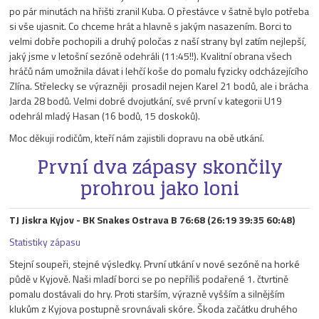
po pár minutách na hřišti zranil Kuba. O přestávce v šatně bylo potřeba
si vše ujasnit. Co chceme hrát a hlavně s jakým nasazením. Borci to
velmi dobře pochopili a druhý poločas z naší strany byl zatím nejlepší,
jaký jsme v letošní sezóně odehráli (11:45!!). Kvalitní obrana všech
hráčů nám umožnila dávat i lehčí koše do pomalu fyzicky odcházejícího
Zlína. Střelecky se výrazněji prosadil nejen Karel 21 bodů, ale i brácha
Jarda 28 bodů. Velmi dobré dvojutkání, své první v kategorii U19
odehrál mladý Hasan (16 bodů, 15 doskoků).
Moc děkuji rodičům, kteří nám zajistili dopravu na obě utkání.
První dva zápasy skončily
prohrou jako loni
TJ Jiskra Kyjov - BK Snakes Ostrava B 76:68 (26:19 39:35 60:48)
Statistiky zápasu
Stejní soupeři, stejné výsledky. První utkání v nové sezóně na horké
půdě v Kyjově. Naši mladí borci se po nepříliš podařené 1. čtvrtině
pomalu dostávali do hry. Proti starším, výrazně vyšším a silnějším
klukům z Kyjova postupně srovnávali skóre. Škoda začátku druhého