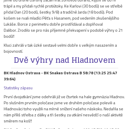
trápil a my přidali rychlé protiútoky. Ke Karlovi (30 bodů) se ve střelbě
přidal Dan (20 bodů, šestky 9/8) a tradičně Jarda (18 bodů). Pod
košem se rvali mladíci Pěťa s Hasanem, pod vedením zkušenějšího
Lukáše. Borce z perimetru dobře prostřídával a doplňoval
Dalibor. Zrodilo se pro nás příjemné překvapení v podobě výhry o 21
bodů!!
Kluci zahráli v tak úzké sestavě velmi dobře s velkým nasazením a
bojovností.
Dvě výhry nad Hladnovem
BK Hladnov Ostrava - BK Snakes Ostrava B 58:78 (13:25 25:47
39:64)
Statistiky zápasu
První dvojutkání jsme odehráli již ve čtvrtek na hale gymnázia Hladnov.
Po slušném prvním poločase jsme ve druhém poločase polevili a
Hladnováci toho využili na mírné snížení našeho náskoku. Nedařila se
nám příliš střelba z dálky a tři šestky za utkání nesvědčí o naší aktivitě
směrem na koš!!