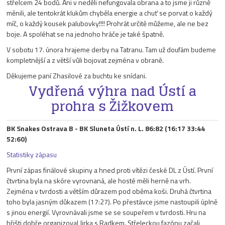
střelcem 24 bodů. Ani v neděli nefungovala obrana a to jsme ji různě
měnili, ale tentokrát klukům chyběla energie a chuť se porvat o každý
míč, o každý kousek palubovky!!!! Prohrát určitě můžeme, ale ne bez
boje. A spoléhat se na jednoho hráče je také špatně.
V sobotu 17. února hrajeme derby na Tatranu. Tam už doufám budeme
kompletnější a z větší vůli bojovat zejména v obraně.
Děkujeme paní Zhasilové za buchtu ke snídani.
Vydřená výhra nad Ústí a
prohra s Žižkovem
BK Snakes Ostrava B - BK Sluneta Ústí n. L. 86:82 (16:17 33:44
52:60)
Statistiky zápasu
První zápas finálové skupiny a hned proti vítězi české DL z Ústí. První
čtvrtina byla na skóre vyrovnaná, ale hosté měli herně na vrh.
Zejména v tvrdosti a větším důrazem pod oběma koši. Druhá čtvrtina
toho byla jasným důkazem (17:27). Po přestávce jsme nastoupili úplně
s jinou energií. Vyrovnávali jsme se se soupeřem v tvrdosti. Hru na
hřišti dobře organizoval Jirka s Radkem. Střeleckou fazónu začali