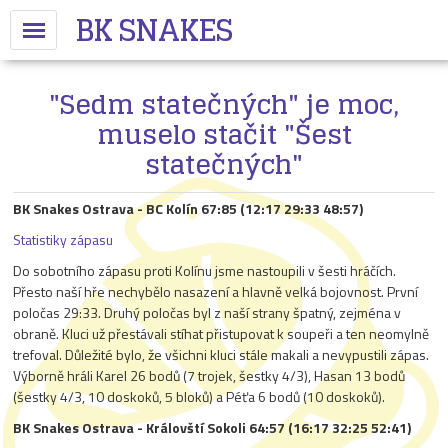
BK SNAKES
"Sedm statečných" je moc,
muselo stačit "Šest
statečných"
BK Snakes Ostrava - BC Kolín 67:85 (12:17 29:33 48:57)
Statistiky zápasu
Do sobotního zápasu proti Kolínu jsme nastoupili v šesti hráčích.
Přesto naší hře nechybělo nasazení a hlavně velká bojovnost. První
poločas 29:33. Druhý poločas byl z naší strany špatný, zejména v
obraně. Kluci už přestávali stíhat přistupovat k soupeři a ten neomylně
trefoval. Důležité bylo, že všichni kluci stále makali a nevypustili zápas.
Výborně hráli Karel 26 bodů (7 trojek, šestky 4/3), Hasan 13 bodů
(šestky 4/3, 10 doskoků, 5 bloků) a Péťa 6 bodů (10 doskoků).
BK Snakes Ostrava - Královští Sokoli 64:57 (16:17 32:25 52:41)