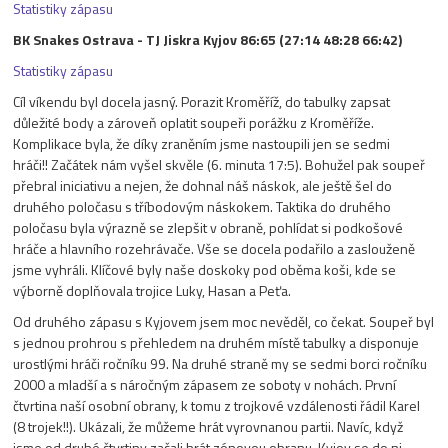
Statistiky zápasu
BK Snakes Ostrava - TJ Jiskra Kyjov 86:65 (27:14 48:28 66:42)
Statistiky zápasu
Cíl víkendu byl docela jasný. Porazit Kroměříž, do tabulky zapsat
důležité body a zároveň oplatit soupeři porážku z Kroměříže.
Komplikace byla, že díky zraněním jsme nastoupili jen se sedmi
hráči!! Začátek nám vyšel skvěle (6. minuta 17:5). Bohužel pak soupeř
přebral iniciativu a nejen, že dohnal náš náskok, ale ještě šel do
druhého poločasu s tříbodovým náskokem. Taktika do druhého
poločasu byla výrazně se zlepšit v obraně, pohlídat si podkošové
hráče a hlavního rozehrávače. Vše se docela podařilo a zaslouženě
jsme vyhráli. Klíčové byly naše doskoky pod oběma koši, kde se
výborně doplňovala trojice Luky, Hasan a Peťa.
Od druhého zápasu s Kyjovem jsem moc nevěděl, co čekat. Soupeř byl
s jednou prohrou s přehledem na druhém místě tabulky a disponuje
urostlými hráči ročníku 99. Na druhé straně my se sedmi borci ročníku
2000 a mladší a s náročným zápasem ze soboty v nohách. První
čtvrtina naší osobní obrany, k tomu z trojkové vzdálenosti řádil Karel
(8 trojek!!). Ukázali, že můžeme hrát vyrovnanou partii. Navíc, když
jsme od druhé čtvrtiny začali hrát zónovou obranu, Kyjov se do ni