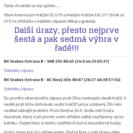
Takže cíl udržet se byl splněn.......
Všem kmenovým hráčům DL U19 a mladým hráčům Ext. U17 (hráli za
U19 na střídačku v každém zápase) děkuji a gratuluji.
Další úrazy, přesto nejprve
šestá a pak sedmá výhra v
řadě!!!
BK Snakes Ostrava B - SKB Zlín 80:45 (24:9 44:20 63:31)
Statistiky zápasu
BK Snakes Ostrava B - BC Nový Jičín 80:67 (26:27 46:38 57:54)
Statistiky zápasu
Do prvního víkendového zápasu proti Zlínu nastoupilo devět hráčů. V
neděli proti Jičínu dohrávalo sedm hráčů!! Lehce oslabený Zlín nám
nedělal vážnější problém. První čtvrtina 24:9. Smůlu měl Ondra
Havránek, který si při prvním svém střídání udělal nepříjemný výron
kotníku. Ostatní kluci si dobře zastříleli (5 borců dvouciferné body).
Druhý zápas byl už o něčem jiném. Útočná fáze z naší strany stále