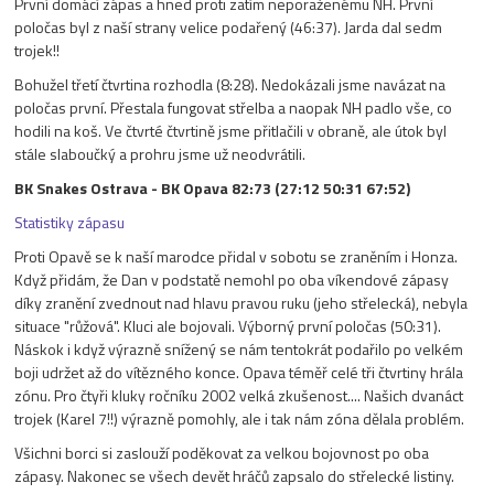
První domácí zápas a hned proti zatím neporaženému NH. První
poločas byl z naší strany velice podařený (46:37). Jarda dal sedm
trojek!!
Bohužel třetí čtvrtina rozhodla (8:28). Nedokázali jsme navázat na
poločas první. Přestala fungovat střelba a naopak NH padlo vše, co
hodili na koš. Ve čtvrté čtvrtině jsme přitlačili v obraně, ale útok byl
stále slaboučký a prohru jsme už neodvrátili.
BK Snakes Ostrava - BK Opava 82:73 (27:12 50:31 67:52)
Statistiky zápasu
Proti Opavě se k naší marodce přidal v sobotu se zraněním i Honza.
Když přidám, že Dan v podstatě nemohl po oba víkendové zápasy
díky zranění zvednout nad hlavu pravou ruku (jeho střelecká), nebyla
situace "růžová". Kluci ale bojovali. Výborný první poločas (50:31).
Náskok i když výrazně snížený se nám tentokrát podařilo po velkém
boji udržet až do vítězného konce. Opava téměř celé tři čtvrtiny hrála
zónu. Pro čtyři kluky ročníku 2002 velká zkušenost.... Našich dvanáct
trojek (Karel 7!!) výrazně pomohly, ale i tak nám zóna dělala problém.
Všichni borci si zaslouží poděkovat za velkou bojovnost po oba
zápasy. Nakonec se všech devět hráčů zapsalo do střelecké listiny.