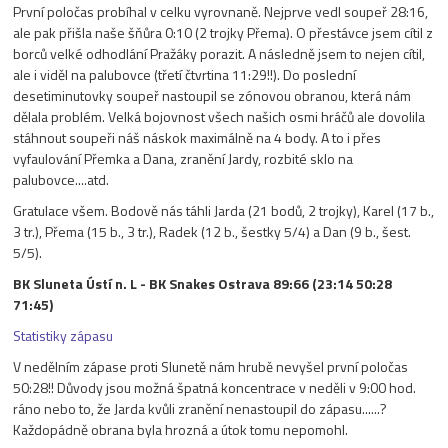
První poločas probíhal v celku vyrovnaně. Nejprve vedl soupeř 28:16,
ale pak přišla naše šňůra 0:10 (2 trojky Přema). O přestávce jsem cítil z
borců velké odhodlání Pražáky porazit. A následně jsem to nejen cítil,
ale i viděl na palubovce (třetí čtvrtina 11:29!!). Do poslední
desetiminutovky soupeř nastoupil se zónovou obranou, která nám
dělala problém. Velká bojovnost všech našich osmi hráčů ale dovolila
stáhnout soupeři náš náskok maximálně na 4 body. A to i přes
vyfaulování Přemka a Dana, zranění Jardy, rozbité sklo na
palubovce....atd.
Gratulace všem. Bodově nás táhli Jarda (21 bodů, 2 trojky), Karel (17 b.,
3 tr.), Přema (15 b., 3 tr.), Radek (12 b., šestky 5/4) a Dan (9 b., šest.
5/5).
BK Sluneta Ústí n. L - BK Snakes Ostrava 89:66 (23:14 50:28
71:45)
Statistiky zápasu
V nedělním zápase proti Slunetě nám hrubě nevyšel první poločas
50:28!! Důvody jsou možná špatná koncentrace v neděli v 9:00 hod.
ráno nebo to, že Jarda kvůli zranění nenastoupil do zápasu......?
Každopádně obrana byla hrozná a útok tomu nepomohl.