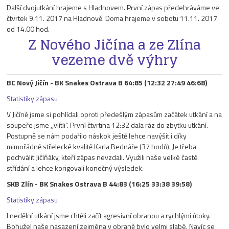
Další dvojutkání hrajeme s Hladnovem. První zápas předehráváme ve
čtvrtek 9.11. 2017 na Hladnově. Doma hrajeme v sobotu 11.11. 2017
od 14.00 hod.
Z Nového Jičína a ze Zlína
vezeme dvě výhry
BC Nový Jičín - BK Snakes Ostrava B 64:85 (12:32 27:49 46:68)
Statistiky zápasu
V Jičíně jsme si pohlídali oproti předešlým zápasům začátek utkání a na
soupeře jsme ,,vlítli". První čtvrtina 12:32 dala ráz do zbytku utkání.
Postupně se nám podařilo náskok ještě lehce navýšit i díky
mimořádně střelecké kvalitě Karla Bednáře (37 bodů). Je třeba
pochválit Jičíňáky, kteří zápas nevzdali. Využili naše velké časté
střídání a lehce korigovali konečný výsledek.
SKB Zlín - BK Snakes Ostrava B 44:83 (16:25 33:38 39:58)
Statistiky zápasu
I nedělní utkání jsme chtěli začít agresivní obranou a rychlými útoky.
Bohužel naše nasazení zejména v obraně bylo velmi slabé. Navíc se