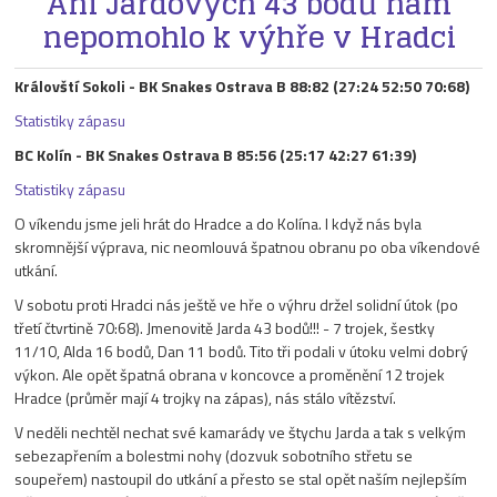
Ani Jardových 43 bodů nám
nepomohlo k výhře v Hradci
Královští Sokoli - BK Snakes Ostrava B 88:82 (27:24 52:50 70:68)
Statistiky zápasu
BC Kolín - BK Snakes Ostrava B 85:56 (25:17 42:27 61:39)
Statistiky zápasu
O víkendu jsme jeli hrát do Hradce a do Kolína. I když nás byla
skromnější výprava, nic neomlouvá špatnou obranu po oba víkendové
utkání.
V sobotu proti Hradci nás ještě ve hře o výhru držel solidní útok (po
třetí čtvrtině 70:68). Jmenovitě Jarda 43 bodů!!! - 7 trojek, šestky
11/10, Alda 16 bodů, Dan 11 bodů. Tito tři podali v útoku velmi dobrý
výkon. Ale opět špatná obrana v koncovce a proměnění 12 trojek
Hradce (průměr mají 4 trojky na zápas), nás stálo vítězství.
V neděli nechtěl nechat své kamarády ve štychu Jarda a tak s velkým
sebezapřením a bolestmi nohy (dozvuk sobotního střetu se
soupeřem) nastoupil do utkání a přesto se stal opět naším nejlepším