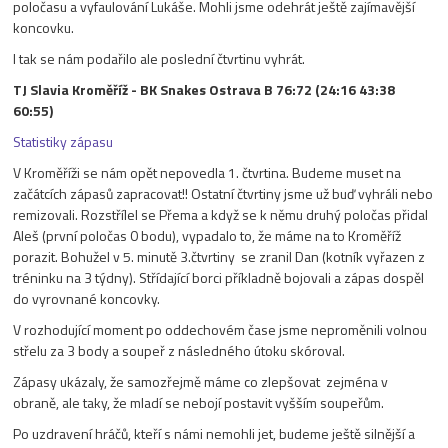
poločasu a vyfaulování Lukáše. Mohli jsme odehrát ještě zajímavější
koncovku.
I tak se nám podařilo ale poslední čtvrtinu vyhrát.
TJ Slavia Kroměříž - BK Snakes Ostrava B 76:72 (24:16 43:38
60:55)
Statistiky zápasu
V Kroměříži se nám opět nepovedla 1. čtvrtina. Budeme muset na
začátcích zápasů zapracovat!! Ostatní čtvrtiny jsme už buď vyhráli nebo
remizovali. Rozstřílel se Přema a když se k němu druhý poločas přidal
Aleš (první poločas 0 bodu), vypadalo to, že máme na to Kroměříž
porazit. Bohužel v 5. minutě 3.čtvrtiny se zranil Dan (kotník vyřazen z
tréninku na 3 týdny). Střídající borci příkladně bojovali a zápas dospěl
do vyrovnané koncovky.
V rozhodující moment po oddechovém čase jsme neproměnili volnou
střelu za 3 body a soupeř z následného útoku skóroval.
Zápasy ukázaly, že samozřejmě máme co zlepšovat zejména v
obraně, ale taky, že mladí se nebojí postavit vyšším soupeřům.
Po uzdravení hráčů, kteří s námi nemohli jet, budeme ještě silnější a