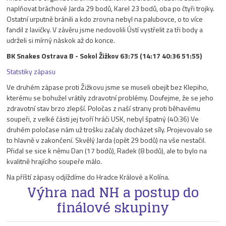
naplňovat bráchové Jarda 29 bodů, Karel 23 bodů, oba po čtyři trojky.
Ostatní urputně bránili a kdo zrovna nebyl na palubovce, o to více
fandil z lavičky. V závěru jsme nedovolili Ústí vystřelit za tři body a
udrželi si mírný náskok až do konce.
BK Snakes Ostrava B - Sokol Žižkov 63:75 (14:17 40:36 51:55)
Statstiky zápasu
Ve druhém zápase proti Žižkovu jsme se museli obejít bez Klepiho,
kterému se bohužel vrátily zdravotní problémy. Doufejme, že se jeho
zdravotní stav brzo zlepší. Poločas z naší strany proti běhavému
soupeři, z velké části jej tvoří hráči USK, nebyl špatný (40:36) Ve
druhém poločase nám už trošku začaly docházet síly. Projevovalo se
to hlavně v zakončení. Skvělý Jarda (opět 29 bodů) na vše nestačil.
Přidal se sice k němu Dan (17 bodů), Radek (8 bodů), ale to bylo na
kvalitně hrajícího soupeře málo.
Na příští zápasy odjíždíme do Hradce Králové a Kolína.
Výhra nad NH a postup do
finálové skupiny