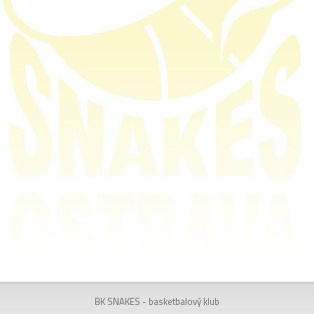
BK SNAKES - basketbalový klub