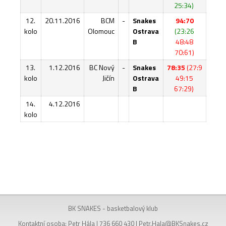
25:34)
12.
20.11.2016
BCM
-
Snakes
94:70
kolo
Olomouc
Ostrava
(23:26
B
48:48
70:61)
13.
1.12.2016
BC Nový
-
Snakes
78:35
(27:9
kolo
Jičín
Ostrava
49:15
B
67:29)
14.
4.12.2016
kolo
BK SNAKES - basketbalový klub
Kontaktní osoba: Petr Hála | 736 660 430 |
Petr.Hala@BKSnakes.cz