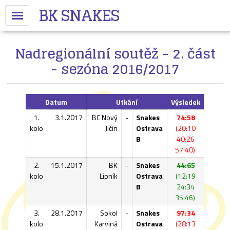
BK SNAKES
Nadregionální soutěž - 2. část
- sezóna 2016/2017
Datum
Utkání
Výsledek
1.
3.1.2017
BC Nový
-
Snakes
74:58
kolo
Jičín
Ostrava
(20:10
B
40:26
57:40)
2.
15.1.2017
BK
-
Snakes
44:65
kolo
Lipník
Ostrava
(12:19
B
24:34
35:46)
3.
28.1.2017
Sokol
-
Snakes
97:34
kolo
Karviná
Ostrava
(28:13