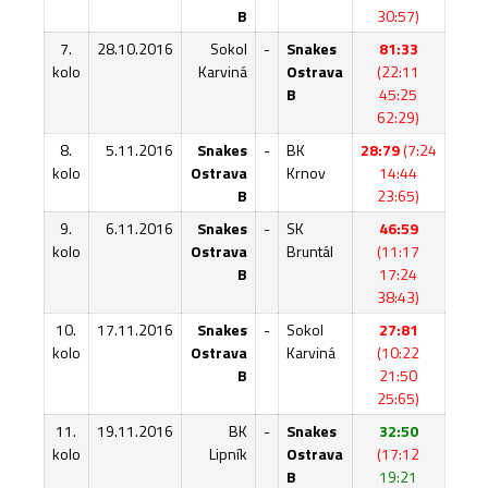
B
30:57)
7.
28.10.2016
Sokol
-
Snakes
81:33
kolo
Karviná
Ostrava
(22:11
B
45:25
62:29)
8.
5.11.2016
Snakes
-
BK
28:79
(7:24
kolo
Ostrava
Krnov
14:44
B
23:65)
9.
6.11.2016
Snakes
-
SK
46:59
kolo
Ostrava
Bruntál
(11:17
B
17:24
38:43)
10.
17.11.2016
Snakes
-
Sokol
27:81
kolo
Ostrava
Karviná
(10:22
B
21:50
25:65)
11.
19.11.2016
BK
-
Snakes
32:50
kolo
Lipník
Ostrava
(17:12
B
19:21