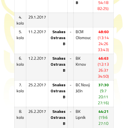
B
54:18
82:25)
4.
29.1.2017
kolo
5.
11.2.2017
Snakes
-
BCM
48:60
kolo
Ostrava
Olomouc
(13:14
B
24:26
33:43)
6.
12.2.2017
Snakes
-
BK
46:63
kolo
Ostrava
Krnov
(12:13
B
26:37
34:50)
7.
25.2.2017
Snakes
-
BC Nový
37:30
kolo
Ostrava
Jičín
(9:7
B
20:11
27:16)
8.
26.2.2017
Snakes
-
BK
44:21
kolo
Ostrava
Lipník
(19:6
B
27:10