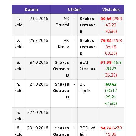
Datum
Utkání
Výsledek
1.
23.9.2016
SK
-
Snakes
90:46
(29:8
kolo
Bruntál
Ostrava
43:23
B
70:34)
2.
24.9.2016
BK
-
Snakes
76:34
(19:8
kolo
Krnov
Ostrava
35:18
B
63:26)
3.
8.10.2016
Snakes
-
BCM
51:58
(15:9
kolo
Ostrava
Olomouc
28:27
B
35:36)
4.
2.10.2016
Snakes
-
BK
60:42
kolo
Ostrava
Lipník
(20:12
B
29:21
41:35)
5.
22.10.2016
kolo
6.
23.10.2016
Snakes
-
BC Nový
54:74
(4:20
kolo
Ostrava
Jičín
19:36