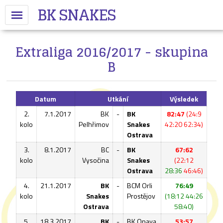
BK SNAKES
Extraliga 2016/2017 - skupina
B
Datum
Utkání
Výsledek
2.
7.1.2017
BK
-
BK
82:47
(24:9
kolo
Pelhřimov
Snakes
42:20 62:34)
Ostrava
3.
8.1.2017
BC
-
BK
67:62
kolo
Vysočina
Snakes
(22:12
Ostrava
28:36
46:46)
4.
21.1.2017
BK
-
BCM Orli
76:49
kolo
Snakes
Prostějov
(18:12 44:26
Ostrava
58:40)
5.
18.3.2017
BK
-
BK Opava
53:57