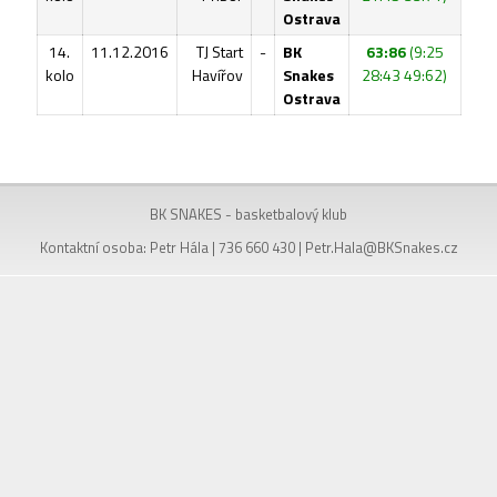
Ostrava
14.
11.12.2016
TJ Start
-
BK
63:86
(9:25
kolo
Havířov
Snakes
28:43 49:62)
Ostrava
BK SNAKES - basketbalový klub
Kontaktní osoba: Petr Hála | 736 660 430 |
Petr.Hala@BKSnakes.cz