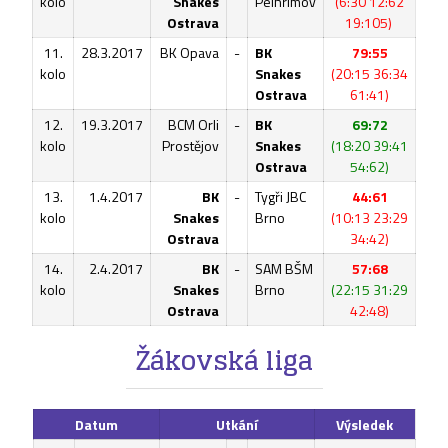
kolo
Snakes
Pelhřimov
(6:30 12:62
Ostrava
19:105)
11.
28.3.2017
BK Opava
-
BK
79:55
kolo
Snakes
(20:15 36:34
Ostrava
61:41)
12.
19.3.2017
BCM Orli
-
BK
69:72
kolo
Prostějov
Snakes
(18:20 39:41
Ostrava
54:62)
13.
1.4.2017
BK
-
Tygři JBC
44:61
kolo
Snakes
Brno
(10:13 23:29
Ostrava
34:42)
14.
2.4.2017
BK
-
SAM BŠM
57:68
kolo
Snakes
Brno
(22:15 31:29
Ostrava
42:48)
Žákovská liga
Datum
Utkání
Výsledek