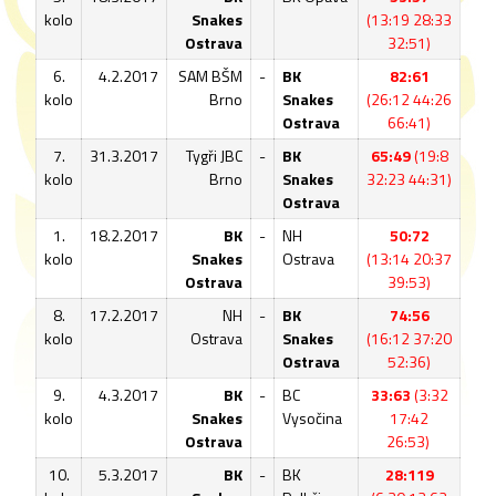
kolo
Snakes
(13:19 28:33
Ostrava
32:51)
6.
4.2.2017
SAM BŠM
-
BK
82:61
kolo
Brno
Snakes
(26:12 44:26
Ostrava
66:41)
7.
31.3.2017
Tygři JBC
-
BK
65:49
(19:8
kolo
Brno
Snakes
32:23 44:31)
Ostrava
1.
18.2.2017
BK
-
NH
50:72
kolo
Snakes
Ostrava
(13:14 20:37
Ostrava
39:53)
8.
17.2.2017
NH
-
BK
74:56
kolo
Ostrava
Snakes
(16:12 37:20
Ostrava
52:36)
9.
4.3.2017
BK
-
BC
33:63
(3:32
kolo
Snakes
Vysočina
17:42
Ostrava
26:53)
10.
5.3.2017
BK
-
BK
28:119