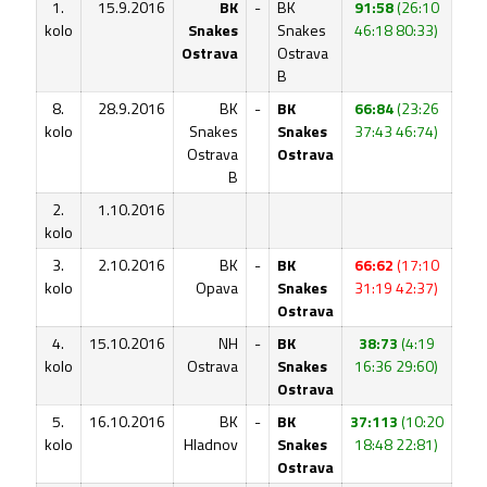
1.
15.9.2016
BK
-
BK
91:58
(26:10
kolo
Snakes
Snakes
46:18 80:33)
Ostrava
Ostrava
B
8.
28.9.2016
BK
-
BK
66:84
(23:26
kolo
Snakes
Snakes
37:43 46:74)
Ostrava
Ostrava
B
2.
1.10.2016
kolo
3.
2.10.2016
BK
-
BK
66:62
(17:10
kolo
Opava
Snakes
31:19 42:37)
Ostrava
4.
15.10.2016
NH
-
BK
38:73
(4:19
kolo
Ostrava
Snakes
16:36 29:60)
Ostrava
5.
16.10.2016
BK
-
BK
37:113
(10:20
kolo
Hladnov
Snakes
18:48 22:81)
Ostrava