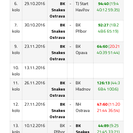
6.
29.10.2016
BK
-
TJ Start
94:40
(19:4
kolo
Snakes
Havířov
40:12 59:35)
Ostrava
7.
30.10.2016
BK
-
BK
92:27
(18:2
kolo
Snakes
Příbor
48:6 65:19)
Ostrava
9.
23.11.2016
BK
-
BK
64:60
(
20:21
kolo
Snakes
Opava
40:39 51:44)
Ostrava
10.
13.11.2016
kolo
11.
26.11.2016
BK
-
BK
126:13
(44:3
kolo
Snakes
Hladnov
68:4 100:6)
Ostrava
12.
27.11.2016
BK
-
NH
47:60
(11:20
kolo
Snakes
Ostrava
21:44 36:54)
Ostrava
13.
10.12.2016
BK
-
BK
44:89
(9:25
kolo
Příbor
Snakes
21:45 33:71)