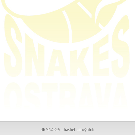
BK SNAKES - basketbalový klub