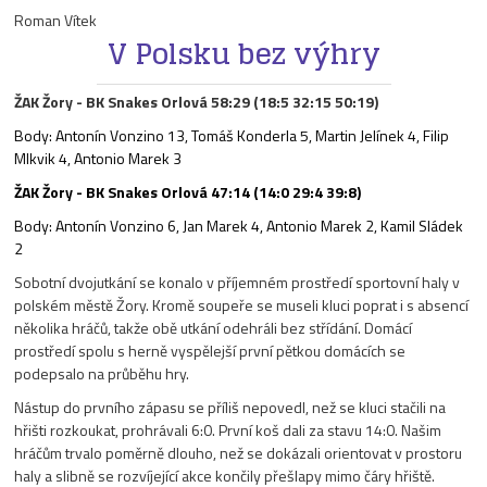
Roman Vítek
V Polsku bez výhry
ŽAK Žory - BK Snakes Orlová 58:29 (18:5 32:15 50:19)
Body:
Antonín Vonzino
13, Tomáš Konderla 5, Martin Jelínek 4, Filip
Mlkvik 4,
Antonio Marek
3
ŽAK Žory - BK Snakes Orlová 47:14 (14:0 29:4 39:8)
Body:
Antonín Vonzino
6, Jan Marek 4,
Antonio Marek 2
, Kamil Sládek
2
Sobotní dvojutkání se konalo v příjemném prostředí sportovní haly v
polském městě Žory. Kromě soupeře se museli kluci poprat i s absencí
několika hráčů, takže obě utkání odehráli bez střídání. Domácí
prostředí spolu s herně vyspělejší první pětkou domácích se
podepsalo na průběhu hry.
Nástup do prvního zápasu se příliš nepovedl, než se kluci stačili na
hřišti rozkoukat, prohrávali 6:0. První koš dali za stavu 14:0. Našim
hráčům trvalo poměrně dlouho, než se dokázali orientovat v prostoru
haly a slibně se rozvíjející akce končily přešlapy mimo čáry hřiště.