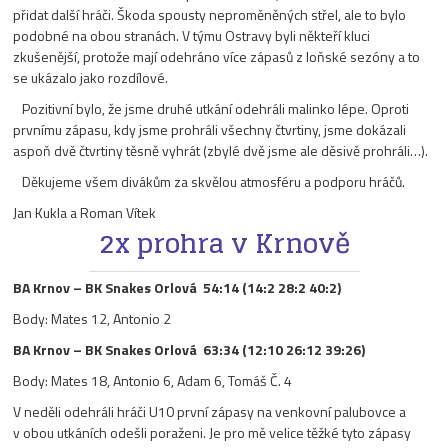
přidat další hráči. Škoda spousty neproměněných střel, ale to bylo
podobné na obou stranách. V týmu Ostravy byli někteří kluci
zkušenější, protože mají odehráno více zápasů z loňské sezóny a to
se ukázalo jako rozdílové.
Pozitivní bylo, že jsme druhé utkání odehráli malinko lépe. Oproti
prvnímu zápasu, kdy jsme prohráli všechny čtvrtiny, jsme dokázali
aspoň dvě čtvrtiny těsně vyhrát (zbylé dvě jsme ale děsivě prohráli…).
Děkujeme všem divákům za skvělou atmosféru a podporu hráčů.
Jan Kukla a Roman Vítek
2x prohra v Krnově
BA Krnov – BK Snakes Orlová 54:14 (14:2 28:2 40:2)
Body: Mates 12, Antonio 2
BA Krnov – BK Snakes Orlová 63:34 (12:10 26:12 39:26)
Body: Mates 18, Antonio 6, Adam 6, Tomáš Č. 4
V neděli odehráli hráči U10 první zápasy na venkovní palubovce a
v obou utkáních odešli poraženi. Je pro mě velice těžké tyto zápasy