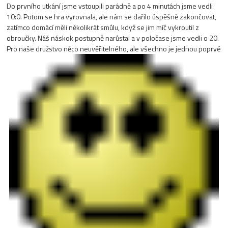
Do prvního utkání jsme vstoupili parádně a po 4 minutách jsme vedli
10:0. Potom se hra vyrovnala, ale nám se dařilo úspěšně zakončovat,
zatímco domácí měli několikrát smůlu, když se jim míč vykroutil z
obroučky. Náš náskok postupně narůstal a v poločase jsme vedli o 20.
Pro naše družstvo něco neuvěřitelného, ale všechno je jednou poprvé