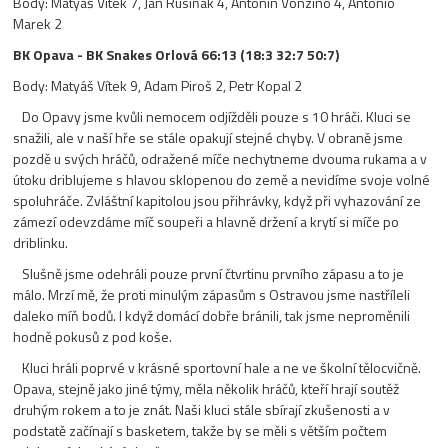
Body: Matyáš Vítek 7, Jan Rusiňak 4, Antonín Vonzino 4, Antonio
Marek 2
BK Opava -
BK Snakes Orlová 66:13 (18:3 32:7 50:7)
Body: Matyáš Vítek 9, Adam Piroš 2, Petr Kopal 2
Do Opavy jsme kvůli nemocem odjížděli pouze s 10 hráči. Kluci se
snažili, ale v naší hře se stále opakují stejné chyby. V obraně jsme
pozdě u svých hráčů, odražené míče nechytneme dvouma rukama a v
útoku driblujeme s hlavou sklopenou do země a nevidíme svoje volné
spoluhráče. Zvláštní kapitolou jsou přihrávky, když při vyhazování ze
zámezí odevzdáme míč soupeři a hlavně držení a krytí si míče po
driblinku.
Slušně jsme odehráli pouze první čtvrtinu prvního zápasu a to je
málo. Mrzí mě, že proti minulým zápasům s Ostravou jsme nastříleli
daleko míň bodů. I když domácí dobře bránili, tak jsme neproměnili
hodně pokusů z pod koše.
Kluci hráli poprvé v krásné sportovní hale a ne ve školní tělocvičně.
Opava, stejně jako jiné týmy, měla několik hráčů, kteří hrají soutěž
druhým rokem a to je znát. Naši kluci stále sbírají zkušenosti a v
podstatě začínají s basketem, takže by se měli s větším počtem