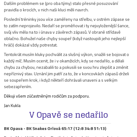
Dalším problémem se (pro oba týmy) stalo přesné posuzování
pravidla o krocích, v nich naši kluci měli navrch.
Poslední tréninky jsou více zaměřeny na střelbu, v ostrém zápase se
to zatím neprojevilo. Nedaří se proměňovat i ty nejvyloženější šance,
svůj vliv měla na to i únava v závěrech zápasů. V obraně střídavě
oblačno. Bohužel naše chyby soupeř (když nastoupili jeho nejlepší
hráči) dokázal vždy potrestat.
Tentokrát musím kluky pochválit za slušný výkon, snažili se bojovat o
každý míč. Musím ocenit, že i v okamžicích, kdy se nedařilo, a dělali
chybu za chybou, nezabalili to a pokusili se svou hru zlepšit a změnit
nepříznivý stav. Uznání jim patří za to, že v koncovkách zápasů drželi
se soupeřem krok, i když někteří dohrávali unaveni a s velkým
sebezapřením.
Děkuji všem zúčastněným rodičům za podporu.
Jan Kukla
V Opavě se nedařilo
BK Opava - BK Snakes Orlová 65:17 (12:8 34:8 51:13)