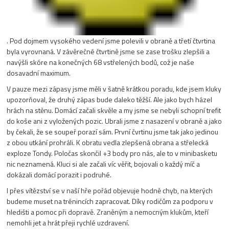
. Pod dojmem vysokého vedení jsme polevili v obraně a třetí čtvrtina
byla vyrovnaná. V závěrečné čtvrtině jsme se zase trošku zlepšili a
navýšli skóre na konečných 68 vstřelených bodů, což je naše
dosavadní maximum.
V pauze mezi zápasy jsme měli v šatně krátkou poradu, kde jsem kluky
upozorňoval, že druhý zápas bude daleko těžší. Ale jako bych házel
hrách na stěnu. Domácí začali skvěle a my jsme se nebyli schopní trefit
do koše ani z vyložených pozic. Ubrali jsme z nasazení v obraně a jako
by čekali, že se soupeř porazí sám. První čvrtinu jsme tak jako jedinou
z obou utkání prohráli. K obratu vedla zlepšená obrana a střelecká
exploze Tondy. Poločas skončil +3 body pro nás, ale to v minibasketu
nic neznamená. Kluci si ale začali víc věřit, bojovali o každý míč a
dokázali domácí porazit i podruhé.
I přes vítězství se v naší hře pořád objevuje hodně chyb, na kterých
budeme muset na trénincích zapracovat. Díky rodičům za podporu v
hledišti a pomoc při dopravě. Zraněným a nemocným klukům, kteří
nemohli jet a hrát přeji rychlé uzdravení.