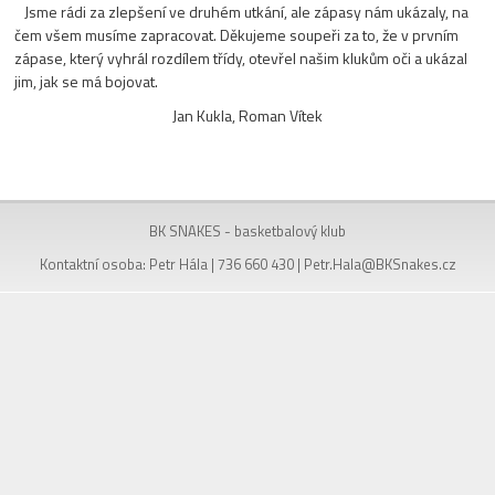
Jsme rádi za zlepšení ve druhém utkání, ale zápasy nám ukázaly, na
čem všem musíme zapracovat. Děkujeme soupeři za to, že v prvním
zápase, který vyhrál rozdílem třídy, otevřel našim klukům oči a ukázal
jim, jak se má bojovat.
Jan Kukla, Roman Vítek
BK SNAKES - basketbalový klub
Kontaktní osoba: Petr Hála | 736 660 430 |
Petr.Hala@BKSnakes.cz