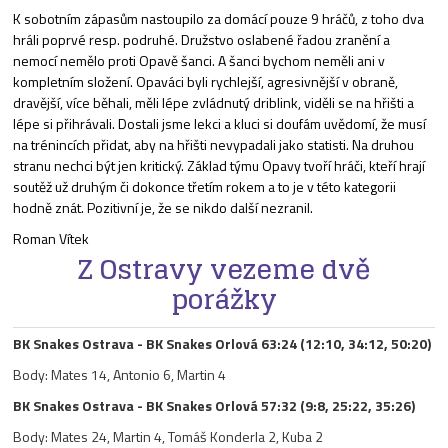
K sobotním zápasům nastoupilo za domácí pouze 9 hráčů, z toho dva
hráli poprvé resp. podruhé. Družstvo oslabené řadou zranění a
nemocí nemělo proti Opavě šanci. A šanci bychom neměli ani v
kompletním složení. Opaváci byli rychlejší, agresivnější v obraně,
dravější, více běhali, měli lépe zvládnutý driblink, viděli se na hřišti a
lépe si přihrávali. Dostali jsme lekci a kluci si doufám uvědomí, že musí
na trénincích přidat, aby na hřišti nevypadali jako statisti. Na druhou
stranu nechci být jen kritický. Základ týmu Opavy tvoří hráči, kteří hrají
soutěž už druhým či dokonce třetím rokem a to je v této kategorii
hodně znát. P
ozitivní je, že se nikdo další nezranil.
Roman Vítek
Z Ostravy vezeme dvě
porážky
BK Snakes Ostrava - BK Snakes Orlová 63:24 (12:10, 34:12, 50:20)
Body: Mates 14, Antonio 6, Martin 4
BK Snakes Ostrava - BK Snakes Orlová 57:32 (9:8, 25:22, 35:26)
Body: Mates 24, Martin 4, Tomáš Konderla 2, Kuba 2