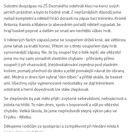
Sobotní dvojzápas na ZŠ Dvorského odehráli kluci na konci svých
jarních prázdnin a bylo to hodně znát. Z nejrůznějších důvodů jsme
nebyli kompletní a někteří hráči dorazili na zápas bez tréninku. Kromě
Antonia, Kamila a Matese (v abecedním pořadí) někteří vypadali, že
hrají basket poprvé a dalším se snad ani nechtělo vůbec hrát.
V některých fázích zápasů jsme se soupeřem drželi krok, ale většinou
jsme tahali za kratší konec. Přitom se s tímto soupeřem daly hrát
vyrovnanější zápasy. Ne, že by soupeř byl o tolik lepší, ale vítězství
jsme mu my sami usnadnili vlastními chybami - přihrávky přímo
soupeři (i při vhazování), (ne)doskakování zejména pod vlastním
košem, pomalý přechod do útoku a ještě pomalejší návrat do obrany
atd.. Možná si dnes tým vybral "den blbec" a příště ukáže, že basket
umí. Všechny výše vyjmenované nedostatky se dají tréninkem
odstranit a herní dovednosti lze stále zlepšovat.
Se zlepšením by pak mělo přijít i zvýšené sebevědomí, nebojácnost a
jistota na hřišti. To nám dnes, spolu s bojovností a vůlí po vítězství
chybělo. Veliká škoda, že jsme nepředvedli stejný výkon jako ve
Frýdku - Místku.
Děkujeme rodičům za spolupráci a za trpělivost při hledání místa k