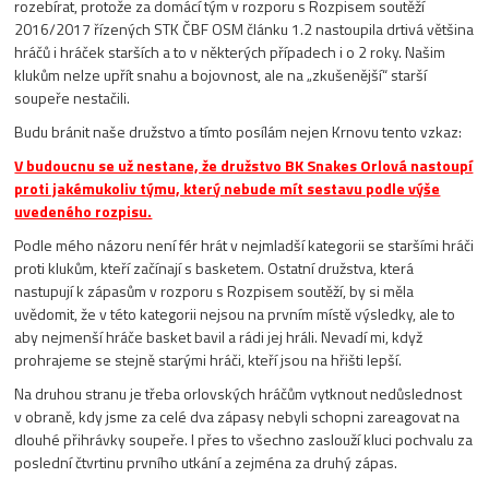
rozebírat, protože za domácí tým v rozporu s Rozpisem soutěží
2016/2017 řízených STK ČBF OSM článku 1.2 nastoupila drtivá většina
hráčů i hráček starších a to v některých případech i o 2 roky. Našim
klukům nelze upřít snahu a bojovnost, ale na „zkušenější“ starší
soupeře nestačili.
Budu bránit naše družstvo a tímto posílám nejen Krnovu tento vzkaz:
V budoucnu se už nestane, že družstvo BK Snakes Orlová nastoupí
proti jakémukoliv týmu, který nebude mít sestavu podle výše
uvedeného rozpisu.
Podle mého názoru není fér hrát v nejmladší kategorii se staršími hráči
proti klukům, kteří začínají s basketem. Ostatní družstva, která
nastupují k zápasům v rozporu s Rozpisem soutěží, by si měla
uvědomit, že v této kategorii nejsou na prvním místě výsledky, ale to
aby nejmenší hráče basket bavil a rádi jej hráli. Nevadí mi, když
prohrajeme se stejně starými hráči, kteří jsou na hřišti lepší.
Na druhou stranu je třeba orlovských hráčům vytknout nedůslednost
v obraně, kdy jsme za celé dva zápasy nebyli schopni zareagovat na
dlouhé přihrávky soupeře. I přes to všechno zaslouží kluci pochvalu za
poslední čtvrtinu prvního utkání a zejména za druhý zápas.