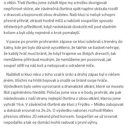
o vítězi. Třetí čtvrtku jsme zvládli lépe my a trošku zkorigovali
nepříznivé skóre, ale závěrečná čtvrtina opět naplno ukázala rozdíl
v dravosti a bojovnosti obou družstev. Naši kluci si nebyli schopni
přesně přihrát, ztráceli hodně míčů a nabízeli soupeřům spoustu
střeleckých příležitostí, když nedokázali doskočit míč pod vlastním
košem a byli vždy nejméně o krok pomalejší.
V pauze po prvním prohraném zápase se kluci odebrali s trenéry do
šatny, kde jim bylo důrazně vysvětleno, že takhle se basket nehraje,
že každý hráč musí bránit, že když hrajeme ve žlutých dresech, tak
nemůžeme přihrávat modrým, že nemůžeme jen pozorovat, jak
soupeř střílí na náš koš a nebojovat o odražené míče.
Naštěstí si kluci něco z toho vzali k srdci a druhý zápas byl o něčem
jiném. Všichni na hřišti bojovali a snažili se bránit svoje hráče.
Výsledkem bylo velmi vyrovnané a dramatické utkání, které se muselo
líbit zaplněnému hledišti. Poločas jsme sice o 4 body prohráli, ale pak
následovala z naší strany nejlepší čtvrtina z obou utkání, kterou jsme
vyhráli 16:4. V závěrečné čtvrtině ale kluci z Frýdku – Místku zabojovali
a dokázali srovnat na 24:24. O výsledku nakonec rozhodl Mates
přesnou střelou 20 sekund před koncem. Soupeřům se už srovnat
nepodařilo a tak se domácí mohli radovat z první výhry.