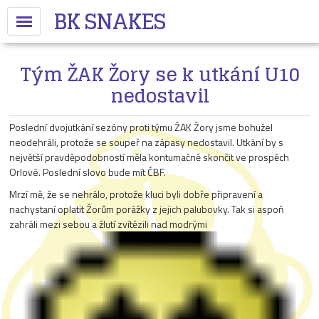
BK SNAKES
Tým ŽAK Žory se k utkání U10
nedostavil
Poslední dvojutkání sezóny proti týmu ŽAK Žory jsme bohužel
neodehráli, protože se soupeř na zápasy nedostavil. Utkání by s
největší pravděpodobností měla kontumačně skončit ve prospěch
Orlové. Poslední slovo bude mít ČBF.
Mrzí mě, že se nehrálo, protože kluci byli dobře připravení a
nachystaní oplatit Žorům porážky z jejich palubovky. Tak si aspoň
zahráli mezi sebou a žlutí zvítězili nad modrými