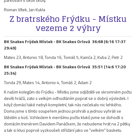
parkování v okolí školy.
Roman Vítek, Jan Kukla
Z bratrského Frýdku - Místku
vezeme 2 výhry
BK Snakes Frýdek Místek - BK Snakes Orlová 36:68 (6:16 17:37
29:49)
Mates 23, Antonio 18, Tonda 16, Tomáš 5, Kamča 2, Kuba 2, Petr 2
BK Snakes Frýdek Místek - BK Snakes Orlová 35:51 (14:6 17:20
25:34)
Tonda 29, Mates 14, Antonio 4, Tomáš 2, Adam 2
K našim kolegům do Frýdku - Místku jsme odjížděli ve skromném počtu
devíti hráčů, zato s velkým odhodláním poprat se o dobrý výsledek. I
když domácí také nebyli kompletní, tak nás nečekalo nic lehkého.
Doma jsme s tímto soupeřem jednou prohráli a jednou vyhráli se
štěstím o koš. Vzhledem k menšímu počtu kluků jsme se dohodli s
domácím trenérem Davidem Panáčkem, že nebudeme hrát na 2 pětky
a tak si kluci poprvé vyzkoušeli střídání jako ve "velkém" basketu.