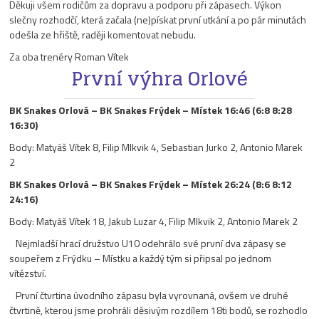
Děkuji všem rodičům za dopravu a podporu při zápasech. Výkon
slečny rozhodčí, která začala (ne)pískat první utkání a po pár minutách
odešla ze hřiště, raději komentovat nebudu.
Za oba trenéry Roman Vítek
První výhra Orlové
BK Snakes Orlová – BK Snakes Frýdek – Místek 16:46 (6:8 8:28
16:30)
Body: Matyáš Vítek 8, Filip Mlkvik 4, Sebastian Jurko 2, Antonio Marek
2
BK Snakes Orlová – BK Snakes Frýdek – Místek 26:24 (8:6 8:12
24:16)
Body: Matyáš Vítek 18, Jakub Luzar 4, Filip Mlkvik 2, Antonio Marek 2
Nejmladší hrací družstvo U10 odehrálo své první dva zápasy se
soupeřem z Frýdku – Místku a každý tým si připsal po jednom
vítězství.
První čtvrtina úvodního zápasu byla vyrovnaná, ovšem ve druhé
čtvrtině, kterou jsme prohráli děsivým rozdílem 18ti bodů, se rozhodlo