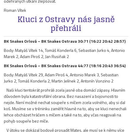
odehraných utkání zlepšovat.
Roman Vítek
Kluci z Ostravy nás jasně
přehráli
BK Snakes Orlová – BK Snakes Ostrava 30:71 (16:22 20:42 28:57)
Body: Matyáš Vítek 14, Tomáš Konderla 6, Sebastian Jurko 4, Antonio
Marek 2, Adam Piroš 2, Jan Rusiňak 2
BK Snakes Orlová – BK Snakes Ostrava 44:77 (18:16 20:43 36:54)
Body: Matyáš Vítek 29, Adam Piroš 4, Antonio Marek 3, Sebastian
Jurko 2, Tomáš Konderla 2, Martin Jelínek 2, Antonín Vonzino 2
Naši kluci tentokrát prohráli zcela jasně oba domácí zápasy. Hlavním
důvodem byla katastrofální obrana. Bez nasazení a bojovnosti to
nejde. Není možné nechat soupeře s míčem zcela volného, aby si dal
koš. Musíme se v tréninku zaměřit hlavně na to, aby se kluci nenechali
lehce obcházet hráčem s míčem a také na to, aby včas reagovali na
pohyb soupeře bez míče.
V útoku se dokázal bodově prosadit Mates, ale musí se k němu více