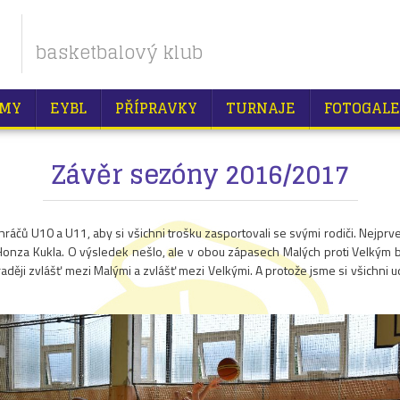
basketbalový klub
MY
EYBL
PŘÍPRAVKY
TURNAJE
FOTOGALE
Závěr sezóny 2016/2017
hráčů U10 a U11, aby si všichni trošku zasportovali se svými rodiči. Nejpr
onza Kukla. O výsledek nešlo, ale v obou zápasech Malých proti Velkým bylo v
aději zvlášť mezi Malými a zvlášť mezi Velkými. A protože jsme si všichni ud