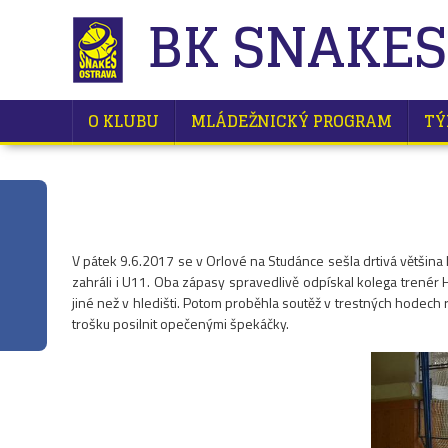
BK SNAKES
O KLUBU
MLÁDEŽNICKÝ PROGRAM
TÝ
V pátek 9.6.2017 se v Orlové na Studánce sešla drtivá většina 
zahráli i U11. Oba zápasy spravedlivě odpískal kolega trenér H
jiné než v hledišti. Potom proběhla soutěž v trestných hodech r
trošku posilnit opečenými špekáčky.