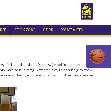
RIE
SPONZOŘI
GDPR
KONTAKTY
ve vyběhli na palubovku U10 proti svým rodičům, potom si stejně
idět, že kluci chtějí ukázat rodičům, že na hřišti je to trošku
ělali žízeň, tak bylo potřeba pořádně doplnit tekutiny a také se