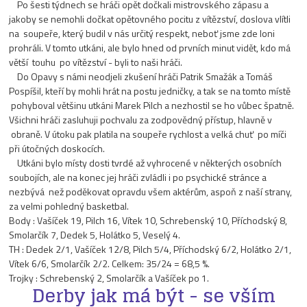
Po šesti týdnech se hráči opět dočkali mistrovského zápasu a
jakoby se nemohli dočkat opětovného pocitu z vítězství, doslova vlítli
na soupeře, který budil v nás určitý respekt, neboť jsme zde loni
prohráli. V tomto utkáni, ale bylo hned od prvních minut vidět, kdo má
větší touhu po vítězství - byli to naši hráči.
Do Opavy s námi neodjeli zkušení hráči Patrik Smažák a Tomáš
Pospíšil, kteří by mohli hrát na postu jedničky, a tak se na tomto místě
pohyboval většinu utkáni Marek Pilch a nezhostil se ho vůbec špatně.
Všichni hráči zasluhuji pochvalu za zodpovědný přístup, hlavně v
obraně. V útoku pak platila na soupeře rychlost a velká chuť po míči
při útočných doskocích.
Utkáni bylo místy dosti tvrdé až vyhrocené v některých osobních
soubojích, ale na konec jej hráči zvládli i po psychické stránce a
nezbývá než poděkovat opravdu všem aktérům, aspoň z naší strany,
za velmi pohledný basketbal.
Body : Vašíček 19, Pilch 16, Vítek 10, Schrebenský 10, Příchodský 8,
Smolarčík 7, Dedek 5, Holátko 5, Veselý 4.
TH : Dedek 2/1, Vašíček 12/8, Pilch 5/4, Příchodský 6/2, Holátko 2/1,
Vítek 6/6, Smolarčík 2/2. Celkem: 35/24 = 68,5 %.
Trojky : Schrebenský 2, Smolarčík a Vašíček po 1.
Derby jak má být - se vším