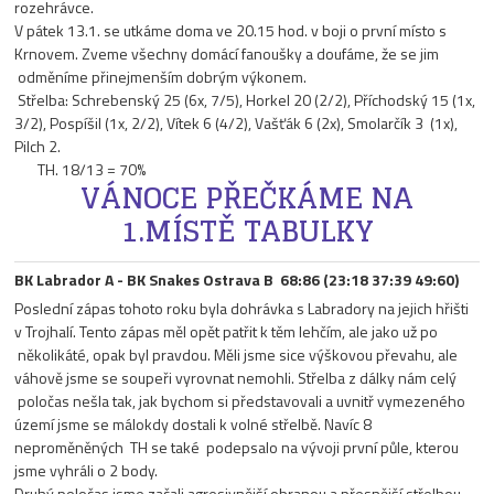
rozehrávce.
V pátek 13.1. se utkáme doma ve 20.15 hod. v boji o první místo s
Krnovem. Zveme všechny domácí fanoušky a doufáme, že se jim
odměníme přinejmenším dobrým výkonem.
Střelba: Schrebenský 25 (6x, 7/5), Horkel 20 (2/2), Příchodský 15 (1x,
3/2), Pospíšil (1x, 2/2), Vítek 6 (4/2), Vašťák 6 (2x), Smolarčík 3 (1x),
Pilch 2.
TH. 18/13 = 70%
VÁNOCE PŘEČKÁME NA
1.MÍSTĚ TABULKY
BK Labrador A - BK Snakes Ostrava B 68:86 (23:18 37:39 49:60)
Poslední zápas tohoto roku byla dohrávka s Labradory na jejich hřišti
v Trojhalí. Tento zápas měl opět patřit k těm lehčím, ale jako už po
několikáté, opak byl pravdou. Měli jsme sice výškovou převahu, ale
váhově jsme se soupeři vyrovnat nemohli. Střelba z dálky nám celý
poločas nešla tak, jak bychom si představovali a uvnitř vymezeného
území jsme se málokdy dostali k volné střelbě. Navíc 8
neproměněných TH se také podepsalo na vývoji první půle, kterou
jsme vyhráli o 2 body.
Druhý poločas jsme začali agresivnější obranou a přesnější střelbou