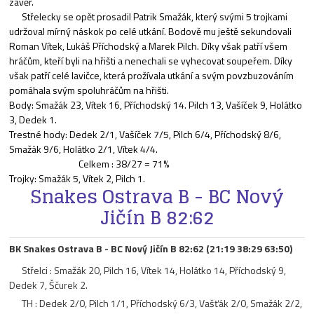
závěr.
Střelecky se opět prosadil Patrik Smažák, který svými 5 trojkami
udržoval mírný náskok po celé utkání. Bodově mu ještě sekundovali
Roman Vítek, Lukáš Příchodský a Marek Pilch. Díky však patří všem
hráčům, kteří byli na hřišti a nenechali se vyhecovat soupeřem. Díky
však patří celé lavičce, která prožívala utkání a svým povzbuzováním
pomáhala svým spoluhráčům na hřišti.
Body: Smažák 23, Vítek 16, Příchodský 14. Pilch 13, Vašíček 9, Holátko
3, Dedek 1.
Trestné hody: Dedek 2/1, Vašíček 7/5, Pilch 6/4, Příchodský 8/6,
Smažák 9/6, Holátko 2/1, Vítek 4/4.
Celkem : 38/27 = 71%
Trojky: Smažák 5, Vítek 2, Pilch 1.
Snakes Ostrava B - BC Nový
Jičín B 82:62
BK Snakes Ostrava B - BC Nový Jičín B 82:62 (21:19 38:29 63:50)
Střelci : Smažák 20, Pilch 16, Vítek 14, Holátko 14, Příchodský 9,
Dedek 7, Ščurek 2.
TH : Dedek 2/0, Pilch 1/1, Příchodský 6/3, Vašťák 2/0, Smažák 2/2,