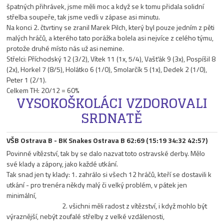
špatných přihrávek, jsme měli moc a když se k tomu přidala solidní
střelba soupeře, tak jsme vedli v zápase asi minutu.
Na konci 2. čtvrtiny se zranil Marek Pilch, který byl pouze jedním z pěti
malých hráčů, a kterého tato porážka bolela asi nejvíce z celého týmu,
protože druhé místo nás už asi nemine.
Střelci: Příchodský 12 (3/2), Vítek 11 (1x, 5/4), Vašťák 9 (3x), Pospíšil 8
(2x), Horkel 7 (8/5), Holátko 6 (1/0), Smolarčík 5 (1x), Dedek 2 (1/0),
Peter 1 (2/1).
Celkem TH: 20/12 = 60%
VYSOKOŠKOLÁCI VZDOROVALI
SRDNATĚ
VŠB Ostrava B - BK Snakes Ostrava B 62:69 (15:19 34:32 42:57)
Povinné vítězství, tak by se dalo nazvat toto ostravské derby. Mělo
své klady a zápory, jako každé utkání.
Tak snad jen ty klady: 1. zahrálo si všech 12 hráčů, kteří se dostavili k
utkání - pro trenéra někdy malý či velký problém, v pátek jen
minimální,
2. všichni měli radost z vítězství, i když mohlo být
výraznější, nebýt zoufalé střelby z velké vzdálenosti,