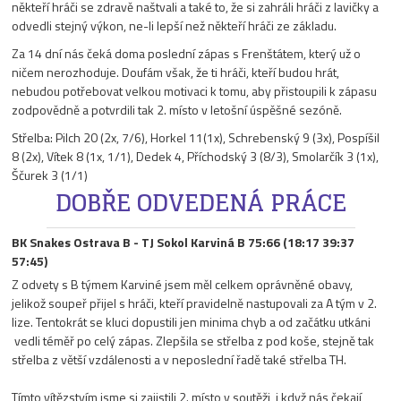
někteří hráči se zdravě naštvali a také to, že si zahráli hráči z lavičky a
odvedli stejný výkon, ne-li lepší než někteří hráči ze základu.
Za 14 dní nás čeká doma poslední zápas s Frenštátem, který už o
ničem nerozhoduje. Doufám však, že ti hráči, kteří budou hrát,
nebudou potřebovat velkou motivaci k tomu, aby přistoupili k zápasu
zodpovědně a potvrdili tak 2. místo v letošní úspěšné sezóně.
Střelba: Pilch 20 (2x, 7/6), Horkel 11(1x), Schrebenský 9 (3x), Pospíšil
8 (2x), Vítek 8 (1x, 1/1), Dedek 4, Příchodský 3 (8/3), Smolarčík 3 (1x),
Ščurek 3 (1/1)
DOBŘE ODVEDENÁ PRÁCE
BK Snakes Ostrava
B - TJ Sokol Karviná B 75:66 (18:17 39:37
57:45)
Z odvety s B týmem Karviné jsem měl celkem oprávněné obavy,
jelikož soupeř přijel s hráči, kteří pravidelně nastupovali za A tým v 2.
lize. Tentokrát se kluci dopustili jen minima chyb a od začátku utkáni
vedli téměř po celý zápas. Zlepšila se střelba z pod koše, stejně tak
střelba z větší vzdálenosti a v neposlední řadě také střelba TH.
Tímto vítězstvím jsme si zajistili 2. místo v soutěži, i když nás čekají