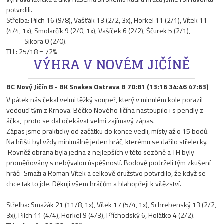
potvrdili.
Střelba: Pilch 16 (9/8), Vašťák 13 (2/2, 3x), Horkel 11 (2/1), Vítek 11
(4/4, 1x), Smolarčík 9 (2/0, 1x), Vašíček 6 (2/2), Ščurek 5 (2/1),
Sikora 0 (2/0).
TH : 25/18 = 72%
VÝHRA V NOVÉM JIČÍNĚ
BC Nový Jičín B - BK Snakes Ostrava B 70:81 (13:16 34:46 47:63)
V pátek nás čekal velmi těžký soupeř, který v minulém kole porazil
vedoucí tým z Krnova. Béčko Nového Jičína nastoupilo i s pendly z
áčka, proto se dal očekávat velmi zajímavý zápas.
Zápas jsme prakticky od začátku do konce vedli, místy až o 15 bodů.
Na hřišti byl vždy minimálně jeden hráč, kterému se dařilo střelecky.
Rovněž obrana byla jedna z nejlepších v této sezóně a TH byly
proměňovány s nebývalou úspěšností. Bodově podrželi tým zkušení
hráči Smaži a Roman Vítek a celkově družstvo potvrdilo, že když se
chce tak to jde. Děkuji všem hráčům a blahopřeji k vítězství.
Střelba: Smažák 21 (11/8, 1x), Vítek 17 (5/4, 1x), Schrebenský 13 (2/2,
3x), Pilch 11 (4/4), Horkel 9 (4/3), Příchodský 6, Holátko 4 (2/2).