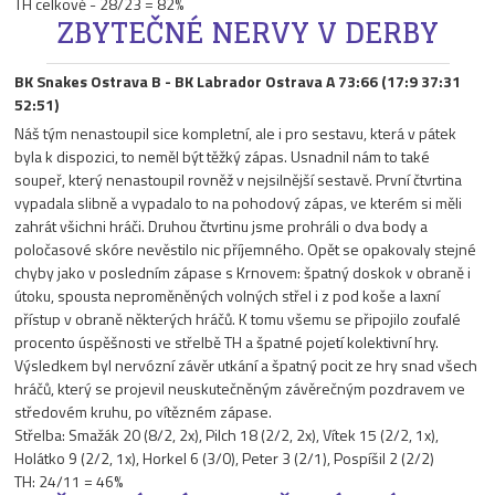
TH celkově - 28/23 = 82%
ZBYTEČNÉ NERVY V DERBY
BK Snakes Ostrava B - BK Labrador Ostrava A 73:66 (17:9 37:31
52:51)
Náš tým nenastoupil sice kompletní, ale i pro sestavu, která v pátek
byla k dispozici, to neměl být těžký zápas. Usnadnil nám to také
soupeř, který nenastoupil rovněž v nejsilnější sestavě. První čtvrtina
vypadala slibně a vypadalo to na pohodový zápas, ve kterém si měli
zahrát všichni hráči. Druhou čtvrtinu jsme prohráli o dva body a
poločasové skóre nevěstilo nic příjemného. Opět se opakovaly stejné
chyby jako v posledním zápase s Krnovem: špatný doskok v obraně i
útoku, spousta neproměněných volných střel i z pod koše a laxní
přístup v obraně některých hráčů. K tomu všemu se připojilo zoufalé
procento úspěšnosti ve střelbě TH a špatné pojetí kolektivní hry.
Výsledkem byl nervózní závěr utkání a špatný pocit ze hry snad všech
hráčů, který se projevil neuskutečněným závěrečným pozdravem ve
středovém kruhu, po vítězném zápase.
Střelba: Smažák 20 (8/2, 2x), Pilch 18 (2/2, 2x), Vítek 15 (2/2, 1x),
Holátko 9 (2/2, 1x), Horkel 6 (3/0), Peter 3 (2/1), Pospíšil 2 (2/2)
TH: 24/11 = 46%