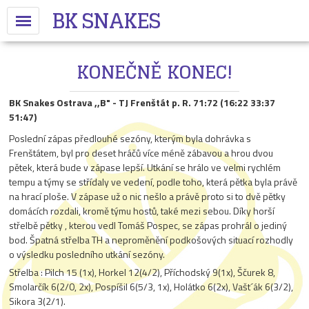
BK SNAKES
KONEČNĚ KONEC!
BK Snakes Ostrava ,,B" - TJ Frenštát p. R. 71:72 (16:22 33:37
51:47)
Poslední zápas předlouhé sezóny, kterým byla dohrávka s
Frenštátem, byl pro deset hráčů více méně zábavou a hrou dvou
pětek, která bude v zápase lepší.
Utkání se hrálo ve velmi rychlém
tempu a týmy se střídaly ve vedení, podle toho, která pětka byla právě
na hrací ploše. V zápase už o nic nešlo a právě proto si to dvě pětky
domácích rozdali, kromě týmu hostů, také mezi sebou. Díky horší
střelbě pětky , kterou vedl Tomáš Pospec, se zápas prohrál o jediný
bod. Špatná střelba TH a neproměnění podkošových situací rozhodly
o výsledku posledního utkání sezóny.
Střelba : Pilch 15 (1x), Horkel 12(4/2), Příchodský 9(1x), Ščurek 8,
Smolarčík 6(2/0, 2x), Pospíšil 6(5/3, 1x), Holátko 6(2x), Vašt´ák 6(3/2),
Sikora 3(2/1).