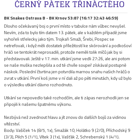
ČERNÝ PÁTEK TŘINÁCTÉHO
BK Snakes Ostrava B - BK Krnov 53:87 (16:17 32:43 46:59)
Dlouho očekávaný boj o první místo v tabulce nám vůbec nevyšel.
Nevím, zda to bylo tím datem 13. pátek, ale v každém případě jsme
vyhořeli střelecky jako tým. Trojkaři Smaži, Šrebi, Pospec se
netrefovali, i když měli dostatek příležitostí ke skórování a podkošoví
hráči se tentokrát neprosadili, protože neměli tolik míčů jak by si
představovali. Ještě v 17. min. utkání jsme vedli 27:26, ale ani potom
se naše muška nezlepšila a od té chvíle soupeř získával postupně
náskok. Poslední čtvrtina jen potvrdila marnou snahu našich hráčů o
zvrat v utkání. První koš jsme v ní dali až po pěti minutách, kdy už bylo
o výsledku utkání dávno rozhodnuto.
Utkání se nepovedlo také rozhodčím, ale ti zápas nerozhodli jen se
připojili k našemu špatnému výkonu.
Nezbývá než zvednout hlavu a jít znovu do dalších bojů za vidinou
vítězství.
Body: Vašíček 14 (8/5, 1x), Smažák 10, Holátko 9 (2/0), Příchodský 9
(3/3), Pilch 5 (1/1), Vítek 3 (1x), Vašťák 2, Schrebenský 1 (4/1).