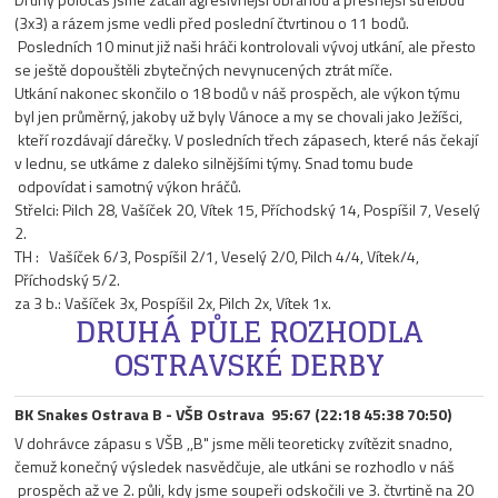
(3x3) a rázem jsme vedli před poslední čtvrtinou o 11 bodů.
Posledních 10 minut již naši hráči kontrolovali vývoj utkání, ale přesto
se ještě dopouštěli zbytečných nevynucených ztrát míče.
Utkání nakonec skončilo o 18 bodů v náš prospěch, ale výkon týmu
byl jen průměrný, jakoby už byly Vánoce a my se chovali jako Ježíšci,
kteří rozdávají dárečky. V posledních třech zápasech, které nás čekají
v lednu, se utkáme z daleko silnějšími týmy. Snad tomu bude
odpovídat i samotný výkon hráčů.
Střelci: Pilch 28, Vašíček 20, Vítek 15, Příchodský 14, Pospíšil 7, Veselý
2.
TH : Vašíček 6/3, Pospíšil 2/1, Veselý 2/0, Pilch 4/4, Vítek/4,
Příchodský 5/2.
za 3 b.: Vašíček 3x, Pospíšil 2x, Pilch 2x, Vítek 1x.
DRUHÁ PŮLE ROZHODLA
OSTRAVSKÉ DERBY
BK Snakes Ostrava B - VŠB Ostrava 95:67 (22:18 45:38 70:50)
V dohrávce zápasu s VŠB ,,B" jsme měli teoreticky zvítězit snadno,
čemuž konečný výsledek nasvědčuje, ale utkáni se rozhodlo v náš
prospěch až ve 2. půli, kdy jsme soupeři odskočili ve 3. čtvrtině na 20