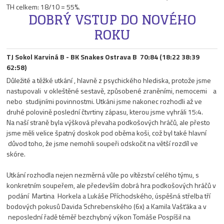
TH celkem: 18/10 = 55%.
DOBRÝ VSTUP DO NOVÉHO
ROKU
TJ Sokol Karviná B - BK Snakes Ostrava B 70:84 (18:22 38:39
62:58)
Důležité a těžké utkání , hlavně z psychického hlediska, protože jsme
nastupovali v okleštěné sestavě, způsobené zraněními, nemocemi a
nebo studijními povinnostmi. Utkáni jsme nakonec rozhodli až ve
druhé polovině poslední čtvrtiny zápasu, kterou jsme vyhráli 15:4.
Na naší straně byla výšková převaha podkošových hráčů, ale přesto
jsme měli velice špatný doskok pod oběma koši, což byl také hlavní
důvod toho, že jsme nemohli soupeři odskočit na větší rozdíl ve
skóre.
Utkání rozhodla nejen nezměrná vůle po vítězství celého týmu, s
konkretním soupeřem, ale především dobrá hra podkošových hráčů v
podání Martina Horkela a Lukáše Příchodského, úspěšná střelba tří
bodových pokusů Davida Schrebenského (6x) a Kamila Vašťáka a v
neposlední řadě téměř bezchybný výkon Tomáše Pospíšil na