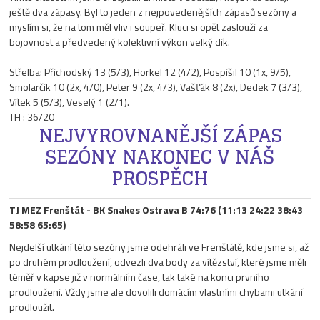
ještě dva zápasy. Byl to jeden z nejpovedenějších zápasů sezóny a
myslím si, že na tom měl vliv i soupeř. Kluci si opět zaslouží za
bojovnost a předvedený kolektivní výkon velký dík.
Střelba: Příchodský 13 (5/3), Horkel 12 (4/2), Pospíšil 10 (1x, 9/5),
Smolarčík 10 (2x, 4/0), Peter 9 (2x, 4/3), Vašťák 8 (2x), Dedek 7 (3/3),
Vítek 5 (5/3), Veselý 1 (2/1).
TH : 36/20
NEJVYROVNANĚJŠÍ ZÁPAS
SEZÓNY NAKONEC V NÁŠ
PROSPĚCH
TJ MEZ Frenštát - BK Snakes Ostrava B 74:76 (11:13 24:22 38:43
58:58 65:65)
Nejdelší utkání této sezóny jsme odehráli ve Frenštátě, kde jsme si, až
po druhém prodloužení, odvezli dva body za vítězství, které jsme měli
téměř v kapse již v normálním čase, tak také na konci prvního
prodloužení. Vždy jsme ale dovolili domácím vlastními chybami utkání
prodloužit.