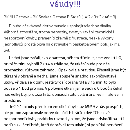
všudy!!!
BK NH Ostrava - BK Snakes Ostrava B 64:79 (14:27 31:37 46:58)
Dlouho očekávané derby muselo uspokojit všechny diváky.
Výborná atmosféra, trocha nervozity, zvraty v utkáni, technické i
nesportovní chyby, pramenící zřejmě z frustrace, hezké výkony
jednotlivců, prostě bitva na ostravském basketbalovém poli, jak má
být.
Utkání jsme začali jako z partesu, během tří minut jsme vedli 11:0,
první čtvrtinu vyhráli 27:14 a zdálo se, že utkání bude pro nás
procházkou růžovou zahradou. Opak byl ale pravdou. Přestali jsme být
důrazní v obraně a nechali jsme soupeře snadno zakončovat své
útoky. Přidala se k tomu ještě tvrdší obrana NH a v 15 min. to bylo
pouze o 1 bod pro nás. V polovině utkání jsme vedli o 6 bodů a čekal
nás velký boj, protože hráči domácích toto utkání brali velmi, ale velmi
prestižně.
Ještě 4 minuty před koncem utkání byl stav 65:59 v náš prospěch,
ale potom zapracovaly nervy domácích hráčů a dvě TCH a dvě
nesportovní chyby prakticky rozhodly o tom, že jsme odskočili na +11
bodů a zkušení hráči, kteří dohrávali toto utkání, si pohlídali nervózní