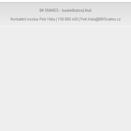
BK SNAKES - basketbalový klub
Kontaktní osoba: Petr Hála | 736 660 430 |
Petr.Hala@BKSnakes.cz