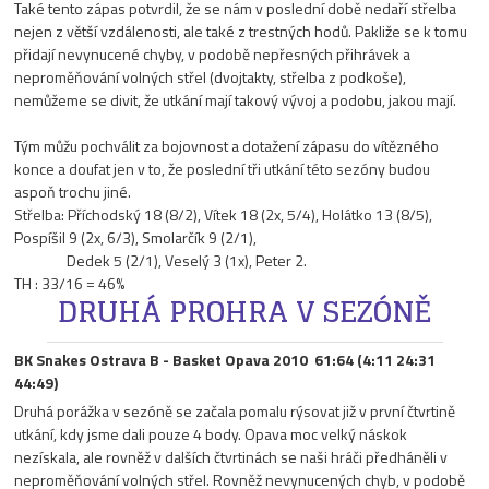
Také tento zápas potvrdil, že se nám v poslední době nedaří střelba
nejen z větší vzdálenosti, ale také z trestných hodů. Pakliže se k tomu
přidají nevynucené chyby, v podobě nepřesných přihrávek a
neproměňování volných střel (dvojtakty, střelba z podkoše),
nemůžeme se divit, že utkání mají takový vývoj a podobu, jakou mají.
Tým můžu pochválit za bojovnost a dotažení zápasu do vítězného
konce a doufat jen v to, že poslední tři utkání této sezóny budou
aspoň trochu jiné.
Střelba: Příchodský 18 (8/2), Vítek 18 (2x, 5/4), Holátko 13 (8/5),
Pospíšil 9 (2x, 6/3), Smolarčík 9 (2/1),
Dedek 5 (2/1), Veselý 3 (1x), Peter 2.
TH : 33/16 = 46%
DRUHÁ PROHRA V SEZÓNĚ
BK Snakes Ostrava B - Basket Opava 2010 61:64 (4:11 24:31
44:49)
Druhá porážka v sezóně se začala pomalu rýsovat již v první čtvrtině
utkání, kdy jsme dali pouze 4 body. Opava moc velký náskok
nezískala, ale rovněž v dalších čtvrtinách se naši hráči předháněli v
neproměňování volných střel. Rovněž nevynucených chyb, v podobě