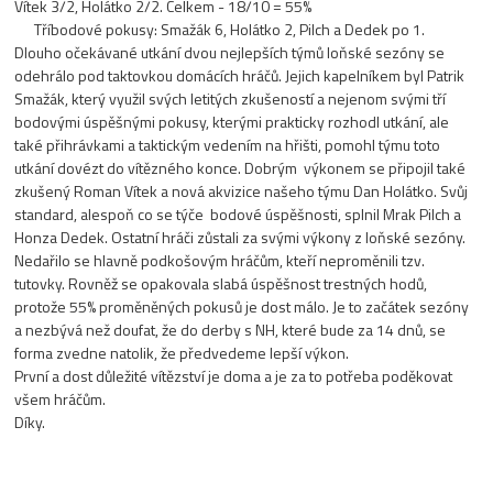
Vítek 3/2, Holátko 2/2. Celkem - 18/10 = 55%
Tříbodové pokusy: Smažák 6, Holátko 2, Pilch a Dedek po 1.
Dlouho očekávané utkání dvou nejlepších týmů loňské sezóny se
odehrálo pod taktovkou domácích hráčů. Jejich kapelníkem byl Patrik
Smažák, který využil svých letitých zkušeností a nejenom svými tří
bodovými úspěšnými pokusy, kterými prakticky rozhodl utkání, ale
také přihrávkami a taktickým vedením na hřišti, pomohl týmu toto
utkání dovézt do vítězného konce. Dobrým výkonem se připojil také
zkušený Roman Vítek a nová akvizice našeho týmu Dan Holátko. Svůj
standard, alespoň co se týče bodové úspěšnosti, splnil Mrak Pilch a
Honza Dedek. Ostatní hráči zůstali za svými výkony z loňské sezóny.
Nedařilo se hlavně podkošovým hráčům, kteří neproměnili tzv.
tutovky. Rovněž se opakovala slabá úspěšnost trestných hodů,
protože 55% proměněných pokusů je dost málo. Je to začátek sezóny
a nezbývá než doufat, že do derby s NH, které bude za 14 dnů, se
forma zvedne natolik, že předvedeme lepší výkon.
První a dost důležité vítězství je doma a je za to potřeba poděkovat
všem hráčům.
Díky.