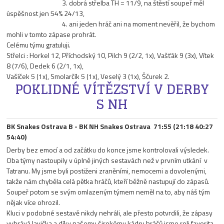
3. dobrá střelba TH = 11/9, na štěstí soupeř měl
úspěšnost jen 54% 24/13,
4. ani jeden hráč ani na moment nevěřil, že bychom
mohli v tomto zápase prohrát.
Celému týmu gratuluji.
Střelci : Horkel 12, Příchodský 10, Pilch 9 (2/2, 1x), Vašťák 9 (3x), Vítek
8 (7/6), Dedek 6 (2/1, 1x),
Vašíček 5 (1x), Smolarčík 5 (1x), Veselý 3 (1x), Ščurek 2.
POKLIDNÉ VÍTĚZSTVÍ V DERBY
S NH
BK Snakes Ostrava B - BK NH Snakes Ostrava 71:55 (21:18 40:27
54:40)
Derby bez emocí a od začátku do konce jsme kontrolovali výsledek.
Oba týmy nastoupily v úplně jiných sestavách než v prvním utkání v
Tatranu. My jsme byli postiženi zraněními, nemocemi a dovolenými,
takže nám chyběla celá pětka hráčů, kteří běžně nastupují do zápasů.
Soupeř potom se svým omlazeným týmem neměl na to, aby náš tým
nějak více ohrozil.
Kluci v podobné sestavě nikdy nehráli, ale přesto potvrdili, že zápasy
vyhrává lavička a díky našemu širokému kádru hráčů jsme roli favorita