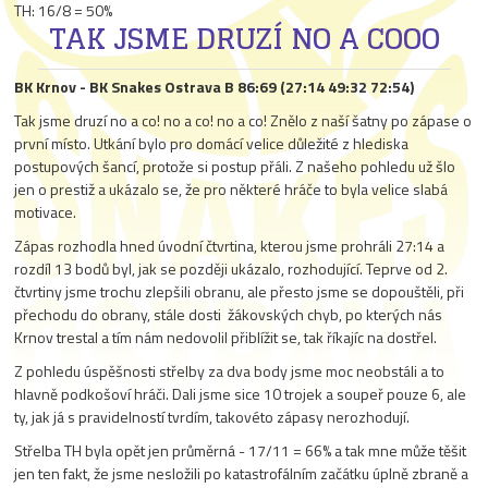
TH: 16/8 = 50%
TAK JSME DRUZÍ NO A COOO
BK Krnov - BK Snakes Ostrava B 86:69 (27:14 49:32 72:54)
Tak jsme druzí no a co! no a co! no a co! Znělo z naší šatny po zápase o
první místo. Utkání bylo pro domácí velice důležité z hlediska
postupových šancí, protože si postup přáli. Z našeho pohledu už šlo
jen o prestiž a ukázalo se, že pro některé hráče to byla velice slabá
motivace.
Zápas rozhodla hned úvodní čtvrtina, kterou jsme prohráli 27:14 a
rozdíl 13 bodů byl, jak se později ukázalo, rozhodující. Teprve od 2.
čtvrtiny jsme trochu zlepšili obranu, ale přesto jsme se dopouštěli, při
přechodu do obrany, stále dosti žákovských chyb, po kterých nás
Krnov trestal a tím nám nedovolil přiblížit se, tak říkajíc na dostřel.
Z pohledu úspěšnosti střelby za dva body jsme moc neobstáli a to
hlavně podkošoví hráči. Dali jsme sice 10 trojek a soupeř pouze 6, ale
ty, jak já s pravidelností tvrdím, takovéto zápasy nerozhodují.
Střelba TH byla opět jen průměrná - 17/11 = 66% a tak mne může těšit
jen ten fakt, že jsme nesložili po katastrofálním začátku úplně zbraně a