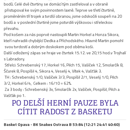
bodů. Celé dvě čtvrtiny se domácí tým zastřeloval a v obraně
přistupoval ke svým povinnostem laxně. Teprve ve třetí čtvrtině,
proměněním tří trojek a tvrdší obranou, jsme odskočili soupeři na 20
bodů a v poslední čtvrtině jsme potvrdili výškovou i střeleckou
převahu.
Pod košem za nás poprvé nastoupili Martin Horkel a Honza Sikora,
kteří nahradili chybějící Dedka a Příchodského. Hlavně Martin pomohl
svou tvrdostí a dobrým doskokem pod oběma koši.
Další odložený zápas se hraje ve čtvrtek 15.12. ve 20,15 hod.v Trojhalí
s Labradory.
Střelci: Schrebenský 17, Horkel 16, Pilch 15, Vašíček 12, Smolarčík 8,
Ščurek 8, Pospíšil 4, Sikora 4, Veselý 4, Vítek 4, Vašťák 3.
TH : Schrebenský 1/0, Vašíček 3/3, Pospíšil 2/1, Veselý 1/0, Pilch
3/2, Horkel 6/4, Celkem : 16/10 = 62%.
Za 3 body : Schrebenský 3x, Smolarčík 2x, Vašíček, Pospíšil, Pilch a
Vašťák po 1.
PO DELŠÍ HERNÍ PAUZE BYLA
CÍTIT RADOST Z BASKETU
Basket Opava - BK Snakes Ostrava B 53:84 (12:21 24:41 40:60)