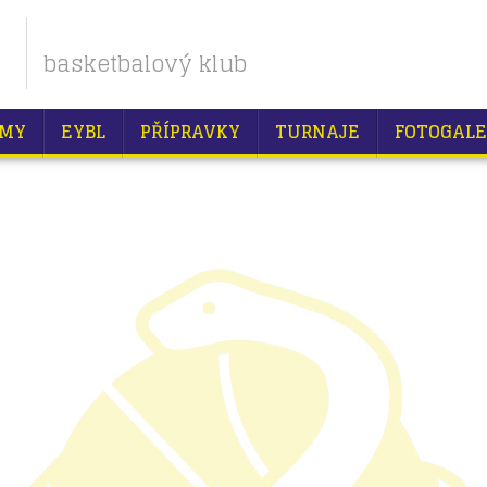
basketbalový klub
MY
EYBL
PŘÍPRAVKY
TURNAJE
FOTOGALE