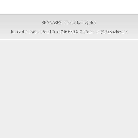
BK SNAKES - basketbalový klub
Kontaktní osoba: Petr Hála | 736 660 430 |
Petr.Hala@BKSnakes.cz