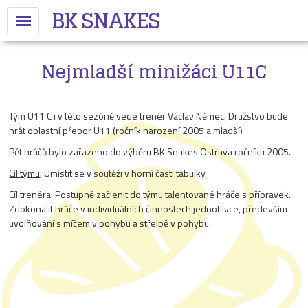
BK SNAKES
Nejmladší minižáci U11C
Tým U11 C i v této sezóně vede trenér Václav Němec. Družstvo bude
hrát oblastní přebor U11 (ročník narození 2005 a mladší)
Pět hráčů bylo zařazeno do výběru BK Snakes Ostrava ročníku 2005.
Cíl týmu
: Umístit se v soutěži v horní časti tabulky.
Cíl trenéra
: Postupně začlenit do týmu talentované hráče s přípravek.
Zdokonalit hráče v individuálních činnostech jednotlivce, především
uvolňování s míčem v pohybu a střelbě v pohybu.