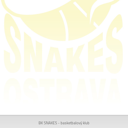
BK SNAKES - basketbalový klub