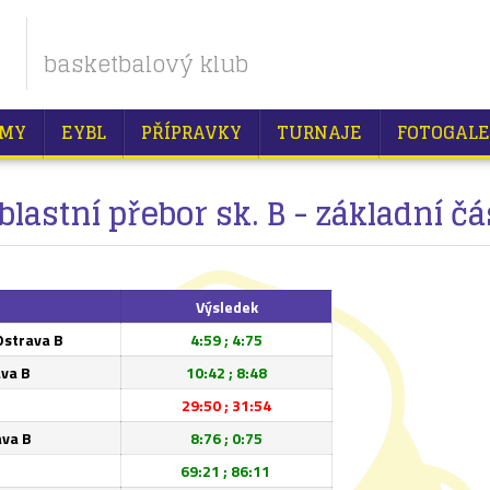
basketbalový klub
MY
EYBL
PŘÍPRAVKY
TURNAJE
FOTOGALE
blastní přebor sk. B - základní čá
Výsledek
Ostrava B
4:59 ; 4:75
va B
10:42 ; 8:48
29:50 ; 31:54
ava B
8:76 ; 0:75
69:21 ; 86:11