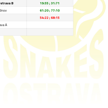
strava B
19:55 ; 31:71
adnov
61:20 ; 77:10
54:22 ; 68:15
ava A