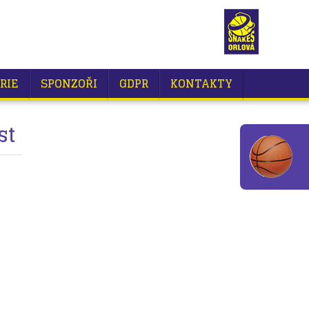
RIE
SPONZOŘI
GDPR
KONTAKTY
st