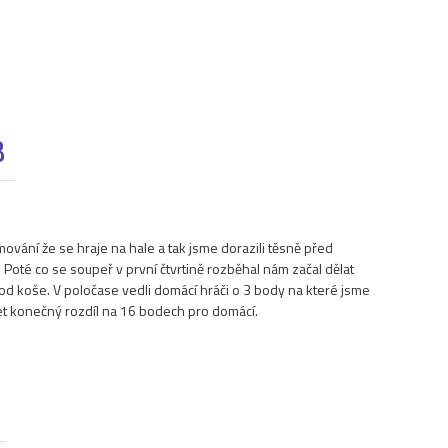
B
mování že se hraje na hale a tak jsme dorazili těsně před
Poté co se soupeř v první čtvrtině rozběhal nám začal dělat
od koše. V poločase vedli domácí hráči o 3 body na které jsme
žet konečný rozdíl na 16 bodech pro domácí.