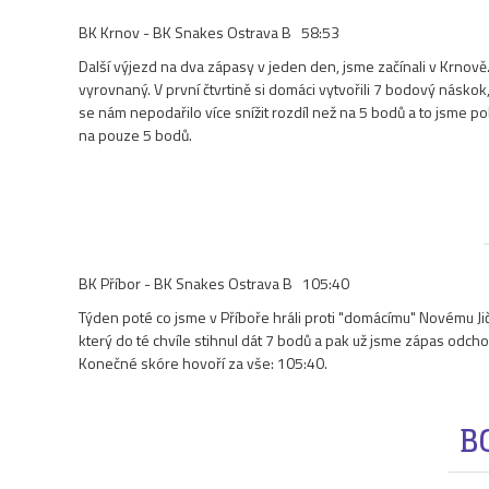
BK Krnov - BK Snakes Ostrava B 58:53
Další výjezd na dva zápasy v jeden den, jsme začínali v Krnov
vyrovnaný. V první čtvrtině si domáci vytvořili 7 bodový násko
se nám nepodařilo více snížit rozdíl než na 5 bodů a to jsme 
na pouze 5 bodů.
BK Příbor - BK Snakes Ostrava B 105:40
Týden poté co jsme v Příboře hráli proti "domácímu" Novému Jičín
který do té chvíle stihnul dát 7 bodů a pak už jsme zápas odcho
Konečné skóre hovoří za vše: 105:40.
B