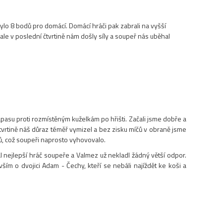
bylo 8 bodů pro domácí. Domácí hráči pak zabrali na vyšší
ale v poslední čtvrtině nám došly síly a soupeř nás uběhal
ápasu proti rozmístěným kuželkám po hřišti. Začali jsme dobře a
tvrtině náš důraz téměř vymizel a bez zisku míčů v obraně jsme
žů, což soupeři naprosto vyhovovalo.
val nejlepší hráč soupeře a Valmez už nekladl žádný větší odpor.
ím o dvojici Adam - Čechy, kteří se nebáli najíždět ke koši a