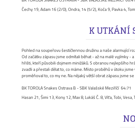
Čechy 19, Adam 16 (2/0), Ondra, 14 (5/2), Koča 9, Pavka 4, Tom
K UTKÁNÍ 
Pohled na soupeřovu šestičlennou družinu a naše alarmující rozc
Od začátku zápasu jsme odmítali běhat - až na malé vyjímky - a 
hřišti, kteří působili dojmem minižáků. S obranou nejlepšího h
zvadli a přestali dělat to, co máme. Místo proběhů v útoku j
proměňoval to, co my ne. Na nějaký větší obrat zápasu jsme se
BK TOROLA Snakes Ostrava B - SBK Valašské Meziříčí 64:71
Hasan 21, Šimi 13, Kony 12, Max 8, Lukáš Č. 8, Víťa, Tobi, Vesa, T
NO