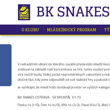
BK SNAKES
O KLUBU
MLÁDEŽNICKÝ PROGRAM
TÝ
V netradičním utkání do kterého zasáhli především mladší kluci
snižoval na základě naší koncentrace ve hře. I přes osobní pres
více než tři body. Velký počet neproměněných zakončení a mal
útočné fázi, kdy jsme odpouštěli od své statické hry a pokusili 
Je vynikající, že mladí hráči dostávají prostor ve vyšších kategor
BK SNAKES OSTRAVA - SK BRUNTÁL 61:70
Pavka 14 (1/0), Šimi 14 (4/0), Víťa 14 (2/2), Pavel 8 (4/2), Aleš 