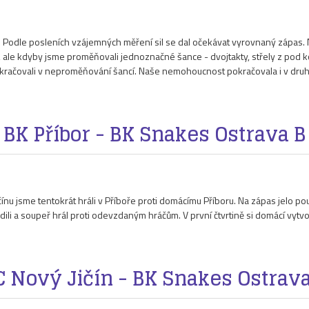
ě. Podle posleních vzájemných měření sil se dal očekávat vyrovnaný zápas. 
k, ale kdyby jsme proměňovali jednoznačné šance - dvojtakty, střely z pod k
pokračovali v neproměňování šancí. Naše nemohoucnost pokračovala i v druhé
BK Příbor - BK Snakes Ostrava B
u jsme tentokrát hráli v Příboře proti domácímu Příboru. Na zápas jelo pouze
dili a soupeř hrál proti odevzdaným hráčům. V první čtvrtině si domácí vytvo
C Nový Jičín - BK Snakes Ostrava