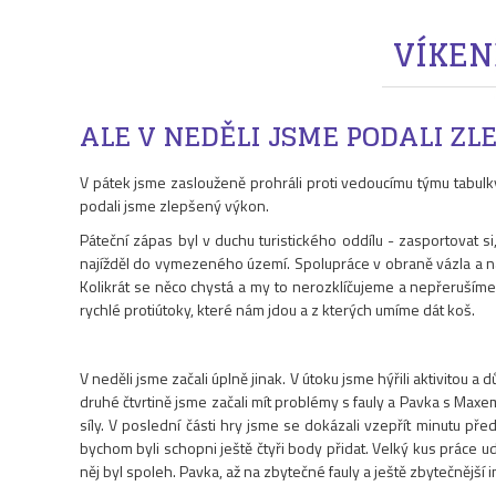
VÍKEN
ALE V NEDĚLI JSME PODALI Z
V pátek jsme zaslouženě prohráli proti vedoucímu týmu tabulky
podali jsme zlepšený výkon.
Páteční zápas byl v duchu turistického oddílu - zasportovat si
najížděl do vymezeného území. Spolupráce v obraně vázla a náj
Kolikrát se něco chystá a my to nerozklíčujeme a nepřerušíme. 
rychlé protiútoky, které nám jdou a z kterých umíme dát koš.
V neděli jsme začali úplně jinak. V útoku jsme hýřili aktivitou 
druhé čtvrtině jsme začali mít problémy s fauly a Pavka s Maxem 
síly. V poslední části hry jsme se dokázali vzepřít minutu př
bychom byli schopni ještě čtyři body přidat. Velký kus práce udě
něj byl spoleh. Pavka, až na zbytečné fauly a ještě zbytečnější 