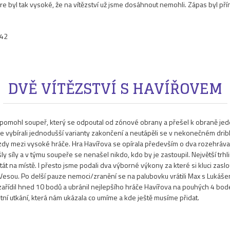
óre byl tak vysoké, že na vítězství už jsme dosáhnout nemohli. Zápas byl p
:42
DVĚ VÍTĚZSTVÍ S HAVÍŘOVEM
u pomohl soupeř, který se odpoutal od zónové obrany a přešel k obraně j
me vybírali jednodušší varianty zakončení a neutápěli se v nekonečném dri
jezdy mezi vysoké hráče. Hra Havířova se opírala především o dva rozehráva
 síly a v týmu soupeře se nenašel nikdo, kdo by je zastoupil. Největší trh
t na místě. I přesto jsme podali dva výborné výkony za které si kluci zas
 Vesou. Po delší pauze nemoci/zranění se na palubovku vrátili Max s Lukáše
 zařídil hned 10 bodů a ubránil nejlepšího hráče Havířova na pouhých 4 bodec
itní utkání, která nám ukázala co umíme a kde ještě musíme přidat.