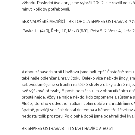
výhodu. Poslední úsek hry jsme vyhráli 20:12, ale rozdíl ve sk
minut, kolik by potřebovali.
SBK VALAŠSKÉ MEZIŘÍČÍ - BK TOROLA SNAKES OSTRAVA B 77
Pavka 11 (4/0), Řehy 10, Max 8 (6/0), Peťa S. 7, Vesa 4, Heřa 2
V obou zápasech proti Havířovu jsme byli lepší. Častečně tom
také naše odlehčená hra v útoku. Daleko více než kdy jindy js
sebevědomě jsme si troufli i na těžké střely z dálky a drzé ná
své výškové převahy. S postupem času jim v obou utkáních došly
prostě nejde. Vždy se najde někdo, kdo zapomene a zůstane stá
Aleše, kterého v odvetném utkání velmi dobře nahradili Šimi s
špatně, později se však dostal do tempa a během třetí čtvrtiny
nedostal tolik prostoru. Po dlouhé době jsme odehráli dvě kval
BK SNAKES OSTRAVA B - TJ START HAVÍŘOV 80:61