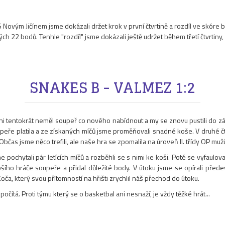
 S Novým Jičínem jsme dokázali držet krok v první čtvrtině a rozdíl ve skóre 
 22 bodů. Tenhle "rozdíl" jsme dokázali ještě udržet během třetí čtvrtiny, 
SNAKES B - VALMEZ 1:2
 Ani tentokrát neměl soupeř co nového nabídnout a my se znovu pustili do z
upeře platila a ze získaných míčů jsme proměňovali snadné koše. V druhé č
as jsme něco trefili, ale naše hra se zpomalila na úroveň II. třídy OP mu
e pochytali pár letících míčů a rozběhli se s nimi ke koši. Poté se vyfaulo
ího hráče soupeře a přidal důležité body. V útoku jsme se opírali předevš
oča, který svou přítomností na hřišti zrychlil náš přechod do útoku.
čítá. Proti týmu který se o basketbal ani nesnaží, je vždy těžké hrát...
1