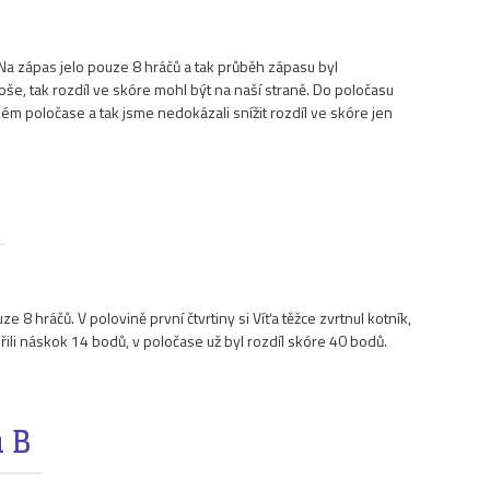
Na zápas jelo pouze 8 hráčů a tak průběh zápasu byl
oše, tak rozdíl ve skóre mohl být na naší straně. Do poločasu
m poločase a tak jsme nedokázali snížit rozdíl ve skóre jen
 8 hráčů. V polovině první čtvrtiny si Víťa těžce zvrtnul kotník,
řili náskok 14 bodů, v poločase už byl rozdíl skóre 40 bodů.
 B