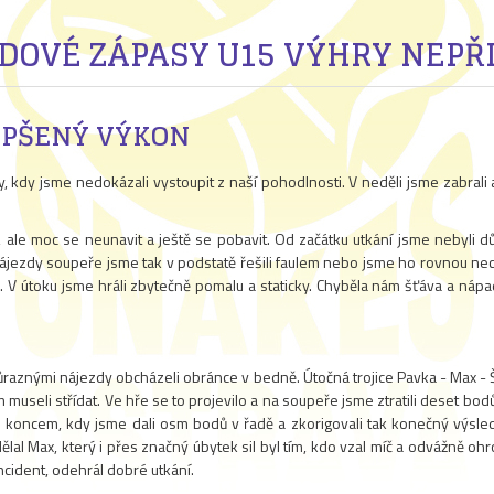
DOVÉ ZÁPASY U15 VÝHRY NEPŘ
LEPŠENÝ VÝKON
, kdy jsme nedokázali vystoupit z naší pohodlnosti. V neděli jsme zabrali
, ale moc se neunavit a ještě se pobavit. Od začátku utkání jsme nebyli dů
ezdy soupeře jsme tak v podstatě řešili faulem nebo jsme ho rovnou necha
V útoku jsme hráli zbytečně pomalu a staticky. Chyběla nám šťáva a nápad,
a důraznými nájezdy obcházeli obránce v bedně. Útočná trojice Pavka - Max - 
museli střídat. Ve hře se to projevilo a na soupeře jsme ztratili deset bodů.
ed koncem, kdy jsme dali osm bodů v řadě a zkorigovali tak konečný výsle
lal Max, který i přes značný úbytek sil byl tím, kdo vzal míč a odvážně ohro
incident, odehrál dobré utkání.