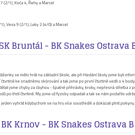
 7 (2/1), Koča 4, Řehy a Marcel
1), Vesa 9 (2/1), Luky 2 (4/0) a Marcel
SK Bruntál - BK Snakes Ostrava 
ášenky se mělo hrát na základní škole, ale při hledání školy jsme byli infor
tvrtině ke snadnému skórování a tak jsme po první čtvrtině vedli o 4 body. 
lali jsme chyby za cbyhou - špatné přihrávky, kroky, nepřesná střelba z p
ů po třetí čtvrtině. My jsme už fyzicky odpadali a tak se nám podařilo udr
eden vyhrát kdybychom se na hru více soustředili a dokázali plnit pokyny.
BK Krnov - BK Snakes Ostrava B