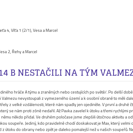
eťa 4, Víťa 1 (2/1), Vesa a Marcel
 Vesa 2, Řehy a Marcel
14 B NESTAČILI NA TÝM VALME
diného hráče A týmu a zraněných nebo cestujících po světě/. Po delší době z
či Valmezu nevystoupali z vymezeného území a k osobní obraně to měli dal
ely z velké vzdálenosti, které nám spadly jen ojediněle. V první a druhé čtv
erý se nám proti zóně nedařil. Až Pavka zavelel k útoku a třemi rychlými pro
 k němu někdo přidal. Ve druhém poločase jsme zlepšili útočnou aktivitu 
ukou soupeře. Jediný, kdo pravidelně chodí doskakovat je Max, který velmi 
 z útoku do obrany nebo zpět je daleko pomalejší než u našich soupeřů. Než