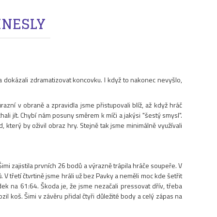
INESLY
 a dokázali zdramatizovat koncovku. I když to nakonec nevyšlo,
razní v obraně a zpravidla jsme přistupovali blíž, až když hráč
li jít. Chybí nám posuny směrem k míči a jakýsi "šestý smysl".
 který by oživil obraz hry. Stejně tak jsme minimálně využívali
Šimi zajistila prvních 26 bodů a výrazně trápila hráče soupeře. V
 V třetí čtvrtině jsme hráli už bez Pavky a neměli moc kde šetřit
dek na 61:64. Škoda je, že jsme nezačali pressovat dřív, třeba
zil koš. Šimi v závěru přidal čtyři důležité body a celý zápas na