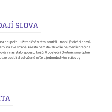
DAJÍ SLOVA
 soupeře - už tradičně v této soutěži - mohli jít diváci domů.
herní na své straně. Přesto nám dávali koše nejmenší hráči na
pování nás stálo spoustu košů. V poslední čtvrtině jsme úplně
 pouze posbíral odražené míče a jednoduchými nájezdy
ITA