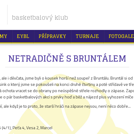
basketbalový klub
MY
EYBL
PŘÍPRAVKY
TURNAJE
FOTOGALE
NETRADIČNĚ S BRUNTÁLEM
, ale i děvčata, jsme byli o kousek horší než soupeř z Bruntálu. Bruntál si 
ink o který jsme se pokoušeli na konci druhé čtvrtiny a poté střídavě ve tře
á ochota vracet se do obrany po neúspěšné střele rozhodly o zápase. Zapo
se o pár basketbalových akcí s prvky hoď a běž a nájezd plus vyhození míče v
ií, ale když je to proto, že starší hráči na zápase nejsou, není něco dobře...
5 (4/1), Peťa 4, Vesa 2, Marcel