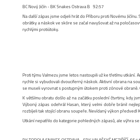
BC Nový Jičín
- BK Snakes Ostrava B 92:57
Na další zápas jsme odjeli hrát do Příboru proti Novému Jičínu.
obrátky a náskok ve skóre se začal navyšovat až na poločasových
rychlými protiútoky.
Proti týmu Valmezu jsme letos nastoupili už ke třetímu utkání.
rychle si vybudovali dvouciferný náskok. Aktivní obrana na so
se museli vyrovnat s postupným útokem proti zónové obraně. Obč
K většímu obratu došlo až na začátku poslední čtvrtiny, kdy jsm
Výboný zápas odehrál Hasan, který velmi dobře bránil nejlepš
rozbíjeli tak stojící obranu soupeře. Nevídaný výkon předvedl K
Utkání nepatřilo do kategorie pohledných zápasů, ale výhra se po
BK TOROLA SNAKES OSTRAVA - SBK VALAŠSKÉ MEZIŘÍČÍ 66:4