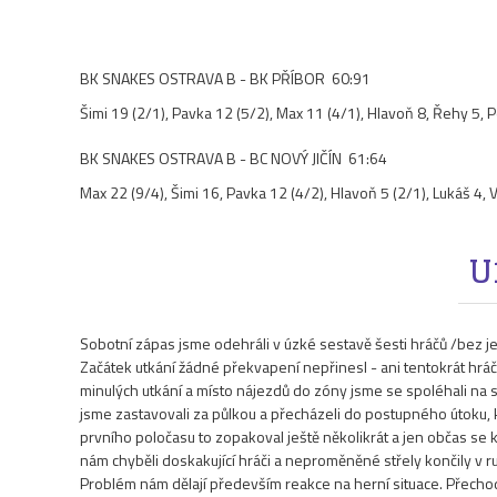
BK SNAKES OSTRAVA B - BK PŘÍBOR 60:91
Šimi 19 (2/1), Pavka 12 (5/2), Max 11 (4/1), Hlavoň 8, Řehy 5, P
BK SNAKES OSTRAVA B - BC NOVÝ JIČÍN 61:64
Max 22 (9/4), Šimi 16, Pavka 12 (4/2), Hlavoň 5 (2/1), Lukáš 4,
U
Sobotní zápas jsme odehráli v úzké sestavě šesti hráčů /bez je
Začátek utkání žádné překvapení nepřinesl - ani tentokrát hrá
minulých utkání a místo nájezdů do zóny jsme se spoléhali na stř
jsme zastavovali za půlkou a přecházeli do postupného útoku, kt
prvního poločasu to zopakoval ještě několikrát a jen občas se
nám chyběli doskakující hráči a neproměněné střely končily v r
Problém nám dělají především reakce na herní situace. Přechod