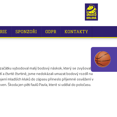
RIE
SPONZOŘI
GDPR
KONTAKTY
od začátku vybodoval malý bodový náskok, který se zvyšoval a
tí a čtvrté čtvrtině, jsme nedokázali umazat bodový rozdíl na
jení mladších kluků do zápasu přineslo příjemné osvěžení v
en. Škoda jen pěti faulů Pavla, které si udělal do poločasu.