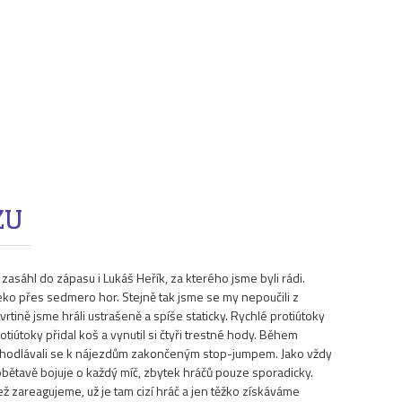
ZU
asáhl do zápasu i Lukáš Heřík, za kterého jsme byli rádi.
eko přes sedmero hor. Stejně tak jsme se my nepoučili z
rtině jsme hráli ustrašeně a spíše staticky. Rychlé protiútoky
tiútoky přidal koš a vynutil si čtyři trestné hody. Během
a odhodlávali se k nájezdům zakončeným stop-jumpem. Jako vždy
obětavě bojuje o každý míč, zbytek hráčů pouze sporadicky.
 zareagujeme, už je tam cizí hráč a jen těžko získáváme