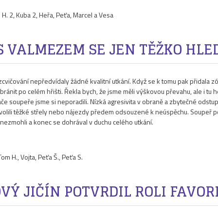
 H. 2, Kuba 2, Heřa, Peťa, Marcel a Vesa
S VALMEZEM SE JEN TĚŽKO HLE
vičování nepředvídaly žádné kvalitní utkání. Když se k tomu pak přidala zóna
bránit po celém hřišti. Řekla bych, že jsme měli výškovou převahu, ale i tu 
ráče soupeře jsme si neporadili. Nízká agresivita v obraně a zbytečné odstu
sme volili těžké střely nebo nájezdy předem odsouzené k neúspěchu. Soupeř
 nezmohli a konec se dohrával v duchu celého utkání.
om H., Vojta, Peťa Š., Peťa S.
VÝ JIČÍN POTVRDIL ROLI FAVOR