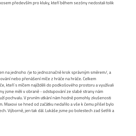
řínosem především pro kluky, kteří během sezóny nedostali tolik
eden na jednoho /je to jednoznačně krok správným směrem/, a
blování nebo přenášení míče z hráče na hráče. Celkem
če, kteří s míčem najížděli do podkošového prostoru a využívali
liny jsme měli v obraně - odstupování ze slabé strany nám
louží pochvalu. V prvním utkání nám hodně pomohly zkušenosti
m. Maxovi se hned od začátku nedařilo a vše k čemu přišel bylo
h. Výborně, jen tak dál. Lukáše jsme po bolestech zad šetřili a