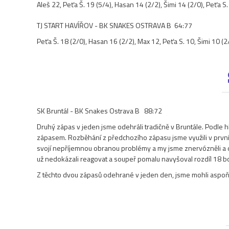
Aleš 22, Peťa Š. 19 (5/4), Hasan 14 (2/2), Šimi 14 (2/0), Peťa S.
TJ START HAVÍŘOV - BK SNAKES OSTRAVA B 64:77
Peťa Š. 18 (2/0), Hasan 16 (2/2), Max 12, Peťa S. 10, Šimi 10 (2/
SK Bruntál - BK Snakes Ostrava B 88:72
Druhý zápas v jeden jsme odehráli tradičně v Bruntále. Podle hl
zápasem. Rozběhání z předchozího zápasu jsme využili v první č
svojí nepříjemnou obranou problémy a my jsme znervózněli a dě
už nedokázali reagovat a soupeř pomalu navyšoval rozdíl 18 bod
Z těchto dvou zápasů odehrané v jeden den, jsme mohli aspoň j