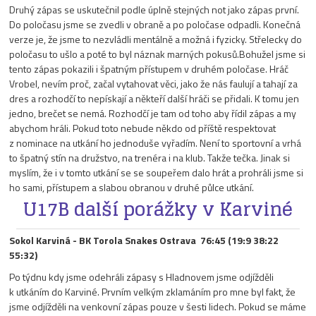
Druhý zápas se uskutečnil podle úplně stejných not jako zápas první.
Do poločasu jsme se zvedli v obraně a po poločase odpadli. Konečná
verze je, že jsme to nezvládli mentálně a možná i fyzicky. Střelecky do
poločasu to ušlo a poté to byl náznak marných pokusů.Bohužel jsme si
tento zápas pokazili i špatným přístupem v druhém poločase. Hráč
Vrobel, nevím proč, začal vytahovat věci, jako že nás faulují a tahají za
dres a rozhodčí to nepískají a někteří další hráči se přidali. K tomu jen
jedno, brečet se nemá. Rozhodčí je tam od toho aby řídil zápas a my
abychom hráli. Pokud toto nebude někdo od příště respektovat
z nominace na utkání ho jednoduše vyřadím. Není to sportovní a vrhá
to špatný stín na družstvo, na trenéra i na klub. Takže tečka. Jinak si
myslím, že i v tomto utkání se se soupeřem dalo hrát a prohráli jsme si
ho sami, přístupem a slabou obranou v druhé půlce utkání.
U17B další porážky v Karviné
Sokol Karviná - BK Torola Snakes Ostrava 76:45 (19:9 38:22
55:32)
Po týdnu kdy jsme odehráli zápasy s Hladnovem jsme odjížděli
k utkáním do Karviné. Prvním velkým zklamáním pro mne byl fakt, že
jsme odjížděli na venkovní zápas pouze v šesti lidech. Pokud se máme