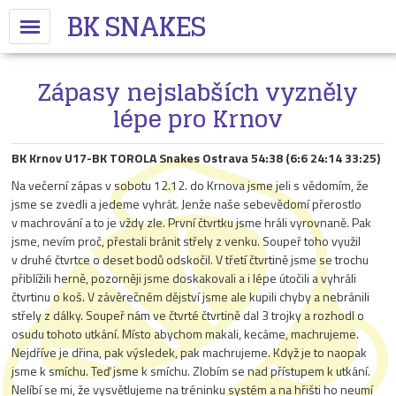
BK SNAKES
Zápasy nejslabších vyzněly
lépe pro Krnov
BK Krnov U17-BK TOROLA Snakes Ostrava 54:38 (6:6 24:14 33:25)
Na večerní zápas v sobotu 12.12. do Krnova jsme jeli s vědomím, že
jsme se zvedli a jedeme vyhrát. Jenže naše sebevědomí přerostlo
v machrování a to je vždy zle. První čtvrtku jsme hráli vyrovnaně. Pak
jsme, nevím proč, přestali bránit střely z venku. Soupeř toho využil
v druhé čtvrtce o deset bodů odskočil. V třetí čtvrtině jsme se trochu
přiblížili herně, pozorněji jsme doskakovali a i lépe útočili a vyhráli
čtvrtinu o koš. V závěrečném dějství jsme ale kupili chyby a nebránili
střely z dálky. Soupeř nám ve čtvrté čtvrtině dal 3 trojky a rozhodl o
osudu tohoto utkání. Místo abychom makali, kecáme, machrujeme.
Nejdříve je dřina, pak výsledek, pak machrujeme. Když je to naopak
jsme k smíchu. Teď jsme k smíchu. Zlobím se nad přístupem k utkání.
Nelíbí se mi, že vysvětlujeme na tréninku systém a na hřišti ho neumí