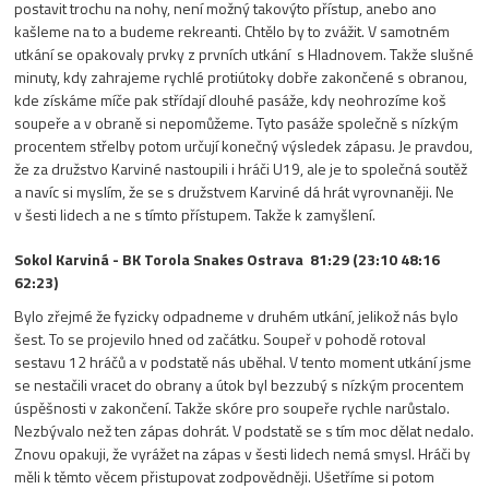
postavit trochu na nohy, není možný takovýto přístup, anebo ano
kašleme na to a budeme rekreanti. Chtělo by to zvážit. V samotném
utkání se opakovaly prvky z prvních utkání s Hladnovem. Takže slušné
minuty, kdy zahrajeme rychlé protiútoky dobře zakončené s obranou,
kde získáme míče pak střídají dlouhé pasáže, kdy neohrozíme koš
soupeře a v obraně si nepomůžeme. Tyto pasáže společně s nízkým
procentem střelby potom určují konečný výsledek zápasu. Je pravdou,
že za družstvo Karviné nastoupili i hráči U19, ale je to společná soutěž
a navíc si myslím, že se s družstvem Karviné dá hrát vyrovnaněji. Ne
v šesti lidech a ne s tímto přístupem. Takže k zamyšlení.
Sokol Karviná - BK Torola Snakes Ostrava 81:29 (23:10 48:16
62:23)
Bylo zřejmé že fyzicky odpadneme v druhém utkání, jelikož nás bylo
šest. To se projevilo hned od začátku. Soupeř v pohodě rotoval
sestavu 12 hráčů a v podstatě nás uběhal. V tento moment utkání jsme
se nestačili vracet do obrany a útok byl bezzubý s nízkým procentem
úspěšnosti v zakončení. Takže skóre pro soupeře rychle narůstalo.
Nezbývalo než ten zápas dohrát. V podstatě se s tím moc dělat nedalo.
Znovu opakuji, že vyrážet na zápas v šesti lidech nemá smysl. Hráči by
měli k těmto věcem přistupovat zodpovědněji. Ušetříme si potom