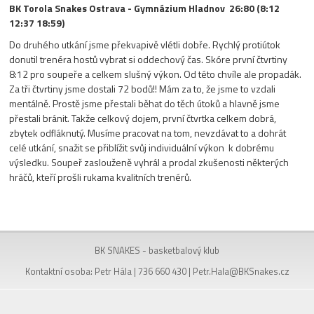
BK Torola Snakes Ostrava - Gymnázium Hladnov 26:80 (8:12
12:37 18:59)
Do druhého utkání jsme překvapivě vlétli dobře. Rychlý protiútok
donutil trenéra hostů vybrat si oddechový čas. Skóre první čtvrtiny
8:12 pro soupeře a celkem slušný výkon. Od této chvíle ale propadák.
Za tři čtvrtiny jsme dostali 72 bodů!! Mám za to, že jsme to vzdali
mentálně. Prostě jsme přestali běhat do těch útoků a hlavně jsme
přestali bránit. Takže celkový dojem, první čtvrtka celkem dobrá,
zbytek odfláknutý. Musíme pracovat na tom, nevzdávat to a dohrát
celé utkání, snažit se přiblížit svůj individuální výkon k dobrému
výsledku. Soupeř zaslouženě vyhrál a prodal zkušenosti některých
hráčů, kteří prošli rukama kvalitních trenérů.
BK SNAKES - basketbalový klub
Kontaktní osoba: Petr Hála | 736 660 430 |
Petr.Hala@BKSnakes.cz