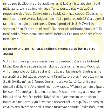
nikdo použít. Zlobím se, že nedáme jasný koš a místo abychom řekli,
můžu za to, tak hledáme výmluvy. Tento postup nás vrátí zpět a
neposune dopředu. Zamyslete se každý sám nad sebou. Zápas jsme
mohli pohodlně vyhrát, kdybychom hráli s pokorou odvážně a bojovali
tak, jak tomu bylo 14 dní zpět v Krnově proti jejich U19. Zvolili jsme
špatnou pózu. Prohra o 16 bodů. Nakonec při odchodu plno keců. To
není dobře. Proto nemusíme mít tři tréninky. Pro toto se snažit vůbec
nemusíme.
BK Krnov U17-BK TOROLA Snakes Ostrava 54:45 (6:10 21:19
35:34)
V druhém utkání jsme se snažili trochu zvednout. Zranil se bohužel
Michal Kowalski a rozehrávka nakonec byla kámen úrazu. Moc chyb
v ní znamenalo porážku i v druhém zápase. Nicméně tři čtvrtiny jsme
se snažili a drželi zápas vyrovnaný. První čtvrtka plus 4, poločas mínus
2 a tři čtvrtky mínus 2. Nepoučeni jsme ale ve čtvrté čtvrtině zase
dostali z dálky tři střely, které rozhodly zápas. Přístup k tomuto zápasu
byl stejně špatný jako k tomu prvnímu. Místo dřiny kecy a poznámky,
hloupá póza, že něco nejde. Když něco nejde, musím se snažit to
napravit a ne kecat, vymlouvat se a obracet oči v sloup. To v krizových
chvílích ať v životě nebo při zápase fungovat nebude. Takže hoši, jestli