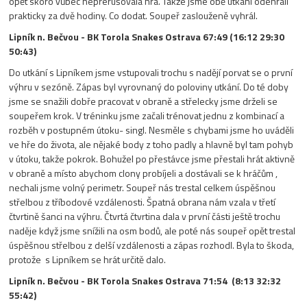
opět skoro vůbec nepřerušovala hra. Takže jsme obě utkání odehráli
prakticky za dvě hodiny. Co dodat. Soupeř zaslouženě vyhrál.
Lipník n. Bečvou - BK Torola Snakes Ostrava 67:49 (16:12 29:30
50:43)
Do utkání s Lipníkem jsme vstupovali trochu s nadějí porvat se o první
výhru v sezóně. Zápas byl vyrovnaný do poloviny utkání. Do té doby
jsme se snažili dobře pracovat v obraně a střelecky jsme drželi se
soupeřem krok. V tréninku jsme začali trénovat jednu z kombinací a
rozběh v postupném útoku- singl. Nesměle s chybami jsme ho uváděli
ve hře do života, ale nějaké body z toho padly a hlavně byl tam pohyb
v útoku, takže pokrok. Bohužel po přestávce jsme přestali hrát aktivně
v obraně a místo abychom clony probíjeli a dostávali se k hráčům ,
nechali jsme volný perimetr. Soupeř nás trestal celkem úspěšnou
střelbou z tříbodové vzdálenosti. Špatná obrana nám vzala v třetí
čtvrtině šanci na výhru. Čtvrtá čtvrtina dala v první části ještě trochu
naděje když jsme snížili na osm bodů, ale poté nás soupeř opět trestal
úspěšnou střelbou z delší vzdálenosti a zápas rozhodl. Byla to škoda,
protože s Lipníkem se hrát určitě dalo.
Lipník n. Bečvou - BK Torola Snakes Ostrava 71:54 (8:13 32:32
55:42)