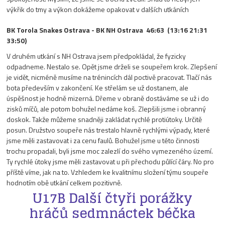
výkřik do tmy a výkon dokážeme opakovat v dalších utkáních
BK Torola Snakes Ostrava - BK NH Ostrava 46:63 (13:16 21:31
33:50)
V druhém utkání s NH Ostrava jsem předpokládal, že fyzicky
odpadneme. Nestalo se. Opět jsme drželi se soupeřem krok. Zlepšení
je vidět, nicméně musíme na trénincích dál poctivě pracovat. Tlačí nás
bota především v zakončení. Ke střelám se už dostanem, ale
úspěšnost je hodně mizerná. Dřeme v obraně dostáváme se už i do
zisků míčů, ale potom bohužel nedáme koš. Zlepšili jsme i obranný
doskok. Takže můžeme snadněji zakládat rychlé protiútoky. Určitě
posun. Družstvo soupeře nás trestalo hlavně rychlými výpady, které
jsme měli zastavovat i za cenu faulů. Bohužel jsme u této činnosti
trochu propadali, byli jsme moc zalezlí do svého vymezeného území.
Ty rychlé útoky jsme měli zastavovat u při přechodu půlící čáry. No pro
příště víme, jak na to. Vzhledem ke kvalitnímu složení týmu soupeře
hodnotím obě utkání celkem pozitivně.
U17B Další čtyři porážky
hráčů sedmnáctek béčka