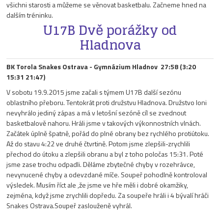
všichni starosti a můžeme se věnovat basketbalu. Začneme hned na
dalším tréninku.
U17B Dvě porážky od
Hladnova
BK Torola Snakes Ostrava - Gymnázium Hladnov 27:58 (3:20
15:31 21:47)
V sobotu 19.9.2015 jsme začali s týmem U17B další sezónu
oblastního přeboru. Tentokrát proti družstvu Hladnova. Družstvo loni
nevyhrálo jediný zápas a má v letošní sezóně cíl se zvednout
basketbalově nahoru. Hráli jsme v takových výkonnostních vlnách.
Začátek úplně špatně, pořád do plné obrany bez rychlého protiútoku.
Až do stavu 4:22 ve druhé čtvrtině. Potom jsme zlepšili-zrychlili
přechod do útoku a zlepšili obranu a byl z toho poločas 15:31. Poté
jsme zase trochu odpadli. Děláme zbytečné chyby v rozehrávce,
nevynucené chyby a odevzdané míče. Soupeř pohodlně kontroloval
výsledek. Musím říct ale ,že jsme ve hře měli i dobré okamžiky,
zejména, když jsme zrychlili dopředu. Za soupeře hráli i 4 bývalí hráči
Snakes Ostrava.Soupeř zaslouženě vyhrál.