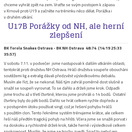
chceme vyhrát zpět na zem. Vraťte se svým postojem k zápasu
v Krnově proti U19 a začněte na tréninku něco dělat. Porážka i
v druhém utkání.
U17B Porážky od NH, ale herní
zlepšení
BK Torola Snakes Ostrava - BK NH Ostrava 48:74 (14:19 25:33
35:57)
V sobotu 7.11. v podvečer jsme nastupovali k dalším utkáním oblasti,
tentokrát proti družstvu NH Ostrava. Hráči družstva soupeře oboucháni
soutěžemi lig a extralig dávali předzvěst výsledkovému debaklu.
Musím ale říct, že se nekonal. Náš tým zahrál poměrně dost slušně a
snažil se soupeři vyrovnat. To se dařilo a drželi jsme krok. Odpadli
jsme trochu až v třetí čtvrtině, kterou jsme prohráli o 14 bodů. Ostatní
čtvrtiny byly do pěti bodů. Dařilo se hrát celkem rychle dopředu a
v postupném útoku používat singl, což je řešení pohybu hráčů
s použitím clon. Tento řekněme systém trénujeme krátce, ale celkem
řeší náš předtím tragický pohyb na hřišti. Včera jsme se snažili porvat i
na doskoku a rychlostně drželi krok, takže herně i výsledkově celkem
spokojenost. Myslím, že jsme se trochu zvedli. Snad to nebyl jen