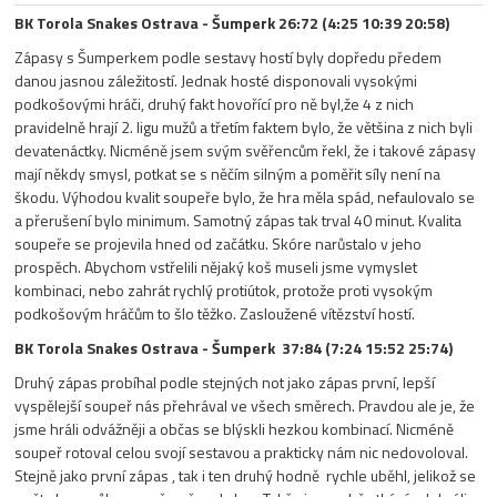
BK Torola Snakes Ostrava - Šumperk 26:72 (4:25 10:39 20:58)
Zápasy s Šumperkem podle sestavy hostí byly dopředu předem
danou jasnou záležitostí. Jednak hosté disponovali vysokými
podkošovými hráči, druhý fakt hovořící pro ně byl,že 4 z nich
pravidelně hrají 2. ligu mužů a třetím faktem bylo, že většina z nich byli
devatenáctky. Nicméně jsem svým svěřencům řekl, že i takové zápasy
mají někdy smysl, potkat se s něčím silným a poměřit síly není na
škodu. Výhodou kvalit soupeře bylo, že hra měla spád, nefaulovalo se
a přerušení bylo minimum. Samotný zápas tak trval 40 minut. Kvalita
soupeře se projevila hned od začátku. Skóre narůstalo v jeho
prospěch. Abychom vstřelili nějaký koš museli jsme vymyslet
kombinaci, nebo zahrát rychlý protiútok, protože proti vysokým
podkošovým hráčům to šlo těžko. Zasloužené vítězství hostí.
BK Torola Snakes Ostrava - Šumperk 37:84 (7:24 15:52 25:74)
Druhý zápas probíhal podle stejných not jako zápas první, lepší
vyspělejší soupeř nás přehrával ve všech směrech. Pravdou ale je, že
jsme hráli odvážněji a občas se blýskli hezkou kombinací. Nicméně
soupeř rotoval celou svojí sestavou a prakticky nám nic nedovoloval.
Stejně jako první zápas , tak i ten druhý hodně rychle uběhl, jelikož se