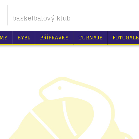
basketbalový klub
MY
EYBL
PŘÍPRAVKY
TURNAJE
FOTOGALE