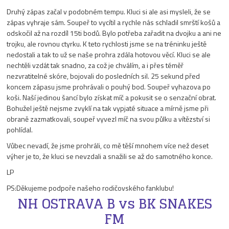
Druhý zápas začal v podobném tempu. Kluci si ale asi mysleli, že se
zápas vyhraje sám. Soupeř to vycítil a rychle nás schladil smrští košů a
odskočil až na rozdíl 15ti bodů. Bylo potřeba zařadit na dvojku a ani ne
trojku, ale rovnou ctyrku. K teto rychlosti jsme se na tréninku ještě
nedostali a tak to už se naše prohra zdála hotovou věcí. Kluci se ale
nechtěli vzdát tak snadno, za což je chválím, a i přes téměř
nezvratitelné skóre, bojovali do posledních sil. 25 sekund před
koncem zápasu jsme prohrávali o pouhý bod. Soupeř vyhazova po
koši. Naší jedinou šancí bylo získat míč a pokusit se o senzační obrat.
Bohužel ještě nejsme zvyklí na tak vypjaté situace a mírně jsme při
obraně zazmatkovali, soupeř vyvezl míč na svou půlku a vítězství si
pohlídal.
Vůbec nevadí, že jsme prohráli, co mě těší mnohem více než deset
výher je to, že kluci se nevzdali a snažili se až do samotného konce.
LP
PS:Děkujeme podpoře našeho rodičovského fanklubu!
NH OSTRAVA B vs BK SNAKES
FM