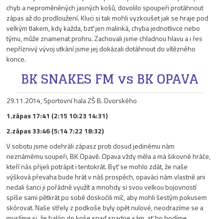
chyb a neproměněných jasných košů, dovolilo spoupeři protáhnout
zápas až do prodloužení. Kluci si tak mohli vyzkoušet jak se hraje pod
velkým tlakem, kdy každa, bzť jen malinká, chyba jednotlivce nebo
týmu, může znamenat prohru. Zachovali jsme chladnou hlavu a i řes
nepříznivý vývoj utkání jsme jej dokázali dotáhnout do vítězného
konce.
BK SNAKES FM vs BK OPAVA
29.11.2014, Sportovní hala ZŠ B. Dvorského
1.zápas 17:41 (2:15 10:23 14:31)
2.zápas 33:46 (5:14 7:22 18:32)
V sobotu jsme odehráli zápasz proti dosud jedinému nám
neznámému soupeři, BK Opavě. Opava vždy měla a má šikovné hráče,
kteří nás přijeli potrápit i tentokrát. Byť se mohlo zdát, že naše
výšková převaha bude hrát v náš prospěch, opaváci nám vlastně ani
nedali šanci ji pořádně využít a mnohdy si svou velkou bojovností
spíše sami pětkrát po sobě doskočili míč, aby mohli šestým pokusem
skórovat. Naše střely z podkoše byly opět nulové, neodrazíme se a
myslíme si, že balón do koše snad spadne sám, ať ho hodíme