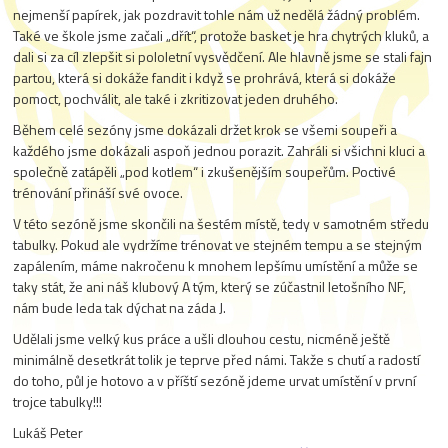
nejmenší papírek, jak pozdravit tohle nám už nedělá žádný problém.
Také ve škole jsme začali „dřít“, protože basket je hra chytrých kluků, a
dali si za cíl zlepšit si pololetní vysvědčení. Ale hlavně jsme se stali fajn
partou, která si dokáže fandit i když se prohrává, která si dokáže
pomoct, pochválit, ale také i zkritizovat jeden druhého.
Během celé sezóny jsme dokázali držet krok se všemi soupeři a
každého jsme dokázali aspoň jednou porazit. Zahráli si všichni kluci a
společně zatápěli „pod kotlem“ i zkušenějším soupeřům. Poctivé
trénování přináší své ovoce.
V této sezóně jsme skončili na šestém místě, tedy v samotném středu
tabulky. Pokud ale vydržíme trénovat ve stejném tempu a se stejným
zapálením, máme nakročenu k mnohem lepšímu umístění a může se
taky stát, že ani náš klubový A tým, který se zúčastnil letošního NF,
nám bude leda tak dýchat na záda
J
.
Udělali jsme velký kus práce a ušli dlouhou cestu, nicméně ještě
minimálně desetkrát tolik je teprve před námi. Takže s chutí a radostí
do toho, půl je hotovo a v příští sezóně jdeme urvat umístění v první
trojce tabulky!!!
Lukáš Peter