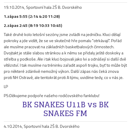
19.10.2014, Sportovní hala ZŠ B. Dvorského
1.zápas 5:55 (2:14 4:20 11:28)
2.zápas 2:45 (8:19 10:33 10:45)
Také druhé kolo letošní sezóny jsme zvládli na jedničku. Kluci dělají
pokroky a jde vidět, že se ve skutečné hře pomalu "otrkávají". Pořád
ale musíme pracovat na základních basketbalových činnostech.
Dvojtakt je stále slabou stránkou a k němu se přidaly ještě doskoky a
střelba y podkoše. Ale i tak kluci bojovali jako lvi a odnášejí si další dvě
vítězství. I tak musíme na tréninku zařadit aspoň trojku, byť to může být
pro některé zdánlivě nemožný výkon. Další zápas nás čeká znova
proti NH Ostravě, ale tentokrát proti A týmu, uvidíme tedy, co v nás je.
LP
PS:Děkujeme podpoře našeho rodičovského fanklubu!
BK SNAKES U11B vs BK
SNAKES FM
4.10.2014, Sportovní hala ZŠ B. Dvorského