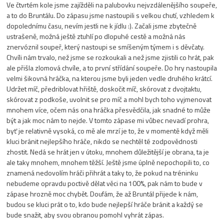
Ve čtvrtém kole jsme zajížděli na palubovku nejvzdálenějšího soupeře,
a to do Bruntálu. Do zápasu jsme nastoupili s velkou chutí, vzhledem k
dopolednímu času, nevím jestli ne k jídlu :). Začali jsme zbytečně
ustrašeně, možná ještě ztuhlí po dlopuhé cestě a možná nás
znervóznil soupeř, který nastoupi se smíšeným týmem i s děvčaty.
Chvíli nám trvalo, než jsme se rozkoukali a než jsme zjistili co hrát, pak
ale přišla zlomová chvíle, a to první střídání soupeře. Do hry nastoupila
velmi šikovná hráčka, na kterou jsme byli jeden vedle druhého krátcí.
Udržet míč, předriblovat hřiště, doskočit míč, skórovat z dvojtaktu,
skórovat z podkoše, uvolnit se pro míč a mohl bych toho vyjmenovat
mnohem více, očem nás ona hráčka přesvědčila, jak snadné to může
být a jak moc nám to nejde. V tomto zápase mi vůbec nevadí prohra,
byť je relativně vysoká, co mě ale mrzí je to, že v momentě když měli
kluci bránit nejlepšího hráče, nikdo se nechtěl té zodpovědnosti
zhostit. Nedá se hrát jen v útoku, mnohem důležitější je obrana, ta je
ale taky mnohem, mnohem těžší. Ještě jsme úplně nepochopili to, co
znamená nedovolím hráči přihrát a taky to, že pokud na tréninku
nebudeme opravdu poctivě dělat věci na 100%, pak nám to bude v
zápase hrozně moc chybět. Doufám, že až Bruntál přijede k nám,
budou se kluci prát o to, kdo bude nejlepší hráče bránit a každý se
bude snažit, aby svou obranou pomohl vyhrát zápas.