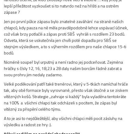
lepší příležitost vyzkoušet si to natvrdo než na hřišti a na ostrém
zápase ?
Jen po první půlce zápasu bylo znatelné zaváhání na straně našich
chlapců, kdy pauza na ně měla pravděpodobně lehce uspávací účinek,
což však brzy potlačili a zápas proti SBŠ vyhráli s rozdílem 23 bodů.
Odveta, která se uskutečnila jen chvíli poté dopadla pro SBŠ se
stejným výsledkem, a to s výherním rozdílem pro naše chlapce 15-ti
bodů.
Nicméně soupeř byl urputný a není radno jej podceňovat. Zejména
hráčky s čísly 12, 16, 18,23 a 28 daly našim borcům řádně zabrat a
svou prohru jim nedaly zadarmo.
Velké poděkování patří také trenérovi, který v 5-tkách namíchal hráče
tak, aby obě formace byly vyrovnané, přesto však útočné a se ziskem
vítězných košů. Strategie „zahraje si každý“ byla vyladěna tentokráte
na 100% a všichni chlapci tak odcházeli s pocitem, že zápas byl
vítězný za přispění celého týmu.
A to je asi to nejdůležitější, aby všichni chlapci měli pocit zásluhy na
výsledku a radost ze hry :).
Děkuji rodičům za parádní zhodnocení!!!