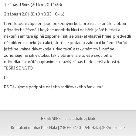
1.zápas 15:46 (2:14 4:20 11:28)
2.zápas 12:61 (8:19 10:33 10:45)
První letošní zápolení pod bezednými koši pro nás skončilo v obou
případech vítězně. I když se mnohdy kluci na hřišti ještě hledali a
někteří sem tam úplně zapoměli, jak se basket vlastně hraje, předvedli
několik velmi pěkných akcí, které se podařilo zakončit košem. Pořád
ještě neumíme dávat koše z dvojtaktů a taky nám trvá, než se
zorientujeme jak v útokui, tak v obraně, ale to vše svou pílí a
odhodláním určitě napravíme a každý zápas bude lepší a lepší :).
TĚŠÍM SE NA TO!!!
LP
PS:Děkujeme podpoře našeho rodičovského fanklubu!
BK SNAKES - basketbalový klub
Kontaktní osoba: Petr Hála | 736 660 430 |
Petr.Hala@BKSnakes.cz