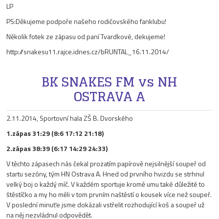
LP
PS:Děkujeme podpoře našeho rodičovského fanklubu!
Několik fotek ze zápasu od paní Tvardkové, dekujeme!
http://snakesu11.rajce.idnes.cz/bRUNTAL_16.11.2014/
BK SNAKES FM vs NH
OSTRAVA A
2.11.2014, Sportovní hala ZŠ B. Dvorského
1.zápas 31:29 (8:6 17:12 21:18)
2.zápas 38:39 (6:17 14:29 24:33)
V těchto zápasech nás čekal prozatím papírově nejsilnější soupeř od
startu sezóny, tým HN Ostrava A. Hned od prvního hvizdu se strhnul
velký boj o každý míč. V každém sportuje kromě umu také důležité to
štěstíčko a my ho měli v tom prvním naštěstí o kousek více než soupeř.
V poslední minuťe jsme dokázali vstřelit rozhodující koš a soupeř už
na něj nezvládnul odpovědět.