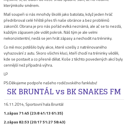
kterýmkoliv směrem.
Malí soupeři si nás mnohdy školili jako batolata, když jeden hráč
předribroval celé hřiště přes tři naše obránce a bez problémů
zakončil. Obrana je pro nás pořád evlká neznámá, ale ač se to nezdá,
každým zápasem jde vidět pokrok. Náš tým je ale velmi
nekonzistentní, nedá se jen hrát zápasy a nechodit na tréninky.
Co mě moc potěšilo byly akce, které vzešly z natrénovaného
vyhazování z autu. Skoro všichni kluci, kteří chodí na tréninky věděli,
kde se postavit a co přesně dělat. Koše z těchto povedených akcí byly
cennější než případná výhra.
LP
PS:Děkujeme podpoře našeho rodičovského fanklubu!
SK BRUNTÁL vs BK SNAKES FM
16.11.2014, Sportovní hala Bruntál
1.zápas 71:45 (23:8 41:13 61:35)
2.zápas 82:53 (20:17 51:27 58:43)