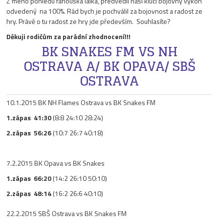
Z mého pohledu fanouška laika, předvedli naši kluci bojovný výkon
odvedený na 100%. Rád bych je pochválil za bojovnost a radost ze
hry. Právě o tu radost ze hry jde především. Souhlasíte?
Děkuji rodičům za parádní zhodnocení!!!
BK SNAKES FM VS NH
OSTRAVA A/ BK OPAVA/ SBŠ
OSTRAVA
10.1.2015 BK NH Flames Ostrava vs BK Snakes FM
1.zápas 41:30
(8:8 24:10 28:24)
2.zápas 56:26
(10:7 26:7 40:18)
7.2.2015 BK Opava vs BK Snakes
1.zápas 66:20
(14:2 26:10 50:10)
2.zápas 48:14
(16:2 26:6 40:10)
22.2.2015 SBŠ Ostrava vs BK Snakes FM