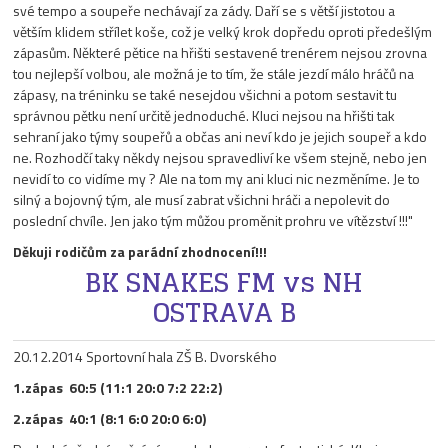
své tempo a soupeře nechávají za zády. Daří se s větší jistotou a
větším klidem střílet koše, což je velký krok dopředu oproti předešlým
zápasům. Některé pětice na hřišti sestavené trenérem nejsou zrovna
tou nejlepší volbou, ale možná je to tím, že stále jezdí málo hráčů na
zápasy, na tréninku se také nesejdou všichni a potom sestavit tu
správnou pětku není určitě jednoduché. Kluci nejsou na hřišti tak
sehraní jako týmy soupeřů a občas ani neví kdo je jejich soupeř a kdo
ne. Rozhodčí taky někdy nejsou spravedliví ke všem stejně, nebo jen
nevidí to co vidíme my ? Ale na tom my ani kluci nic nezměníme. Je to
silný a bojovný tým, ale musí zabrat všichni hráči a nepolevit do
poslední chvíle. Jen jako tým můžou proměnit prohru ve vítězství !!!"
Děkuji rodičům za parádní zhodnocení!!!
BK SNAKES FM vs NH
OSTRAVA B
20.12.2014 Sportovní hala ZŠ B. Dvorského
1.zápas 60:5 (11:1 20:0 7:2 22:2)
2.zápas 40:1 (8:1 6:0 20:0 6:0)