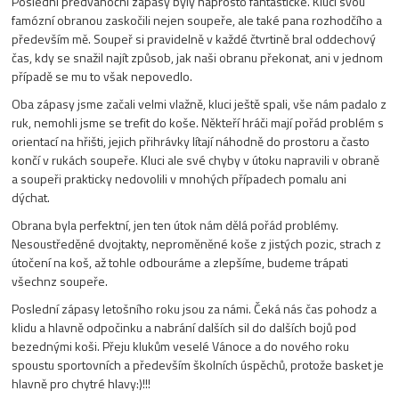
Poslední předvánoční zápasy byly naprosto fantastické. Kluci svou
famózní obranou zaskočili nejen soupeře, ale také pana rozhodčího a
především mě. Soupeř si pravidelně v každé čtvrtině bral oddechový
čas, kdy se snažil najít způsob, jak naši obranu překonat, ani v jednom
případě se mu to však nepovedlo.
Oba zápasy jsme začali velmi vlažně, kluci ještě spali, vše nám padalo z
ruk, nemohli jsme se trefit do koše. Někteří hráči mají pořád problém s
orientací na hřišti, jejich přihrávky lítají náhodně do prostoru a často
končí v rukách soupeře. Kluci ale své chyby v útoku napravili v obraně
a soupeři prakticky nedovolili v mnohých případech pomalu ani
dýchat.
Obrana byla perfektní, jen ten útok nám dělá pořád problémy.
Nesoustředěné dvojtakty, neproměněné koše z jistých pozic, strach z
útočení na koš, až tohle odbouráme a zlepšíme, budeme trápati
všechnz soupeře.
Poslední zápasy letošního roku jsou za námi. Čeká nás čas pohodz a
klidu a hlavně odpočinku a nabrání dalších sil do dalších bojů pod
bezednými koši. Přeju klukům veselé Vánoce a do nového roku
spoustu sportovních a především školních úspěchů, protože basket je
hlavně pro chytré hlavy:)!!!