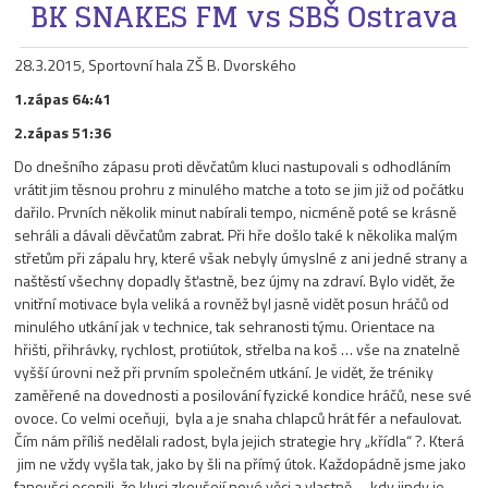
BK SNAKES FM vs SBŠ Ostrava
28.3.2015, Sportovní hala ZŠ B. Dvorského
1.zápas 64:41
2.zápas 51:36
Do dnešního zápasu proti děvčatům kluci nastupovali s odhodláním
vrátit jim těsnou prohru z minulého matche a toto se jim již od počátku
dařilo. Prvních několik minut nabírali tempo, nicméně poté se krásně
sehráli a dávali děvčatům zabrat. Při hře došlo také k několika malým
střetům při zápalu hry, které však nebyly úmyslné z ani jedné strany a
naštěstí všechny dopadly šťastně, bez újmy na zdraví. Bylo vidět, že
vnitřní motivace byla veliká a rovněž byl jasně vidět posun hráčů od
minulého utkání jak v technice, tak sehranosti týmu. Orientace na
hřišti, přihrávky, rychlost, protiútok, střelba na koš … vše na znatelně
vyšší úrovni než při prvním společném utkání. Je vidět, že tréniky
zaměřené na dovednosti a posilování fyzické kondice hráčů, nese své
ovoce. Co velmi oceňuji, byla a je snaha chlapců hrát fér a nefaulovat.
Čím nám příliš nedělali radost, byla jejich strategie hry „křídla“ ?. Která
jim ne vždy vyšla tak, jako by šli na přímý útok. Každopádně jsme jako
fanoušci ocenili, že kluci zkoušejí nové věci a vlastně … kdy jindy je