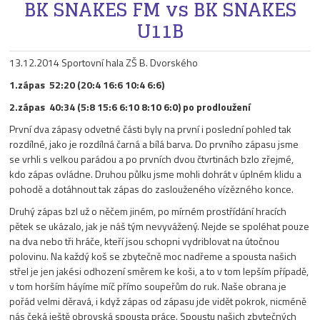
BK SNAKES FM vs BK SNAKES
U11B
13.12.2014 Sportovní hala ZŠ B. Dvorského
1.zápas 52:20 (20:4 16:6 10:4 6:6)
2.zápas 40:34 (5:8 15:6 6:10 8:10 6:0) po prodloužení
První dva zápasy odvetné části byly na první i poslední pohled tak
rozdílné, jako je rozdílná čarná a bílá barva. Do prvního zápasu jsme
se vrhli s velkou parádou a po prvních dvou čtvrtinách bzlo zřejmé,
kdo zápas ovládne. Druhou půlku jsme mohli dohrát v úplném klidu a
pohodě a dotáhnout tak zápas do zaslouženého vízězného konce.
Druhý zápas bzl už o něčem jiném, po mírném prostřídání hracích
pětek se ukázalo, jak je náš tým nevyvážený. Nejde se spoléhat pouze
na dva nebo tři hráče, kteří jsou schopni vydriblovat na útočnou
polovinu. Na každý koš se zbytečně moc nadřeme a spousta našich
střel je jen jakési odhození směrem ke koši, a to v tom lepším případě,
v tom horším háyíme míč přímo soupeřům do ruk. Naše obrana je
pořád velmi děravá, i když zápas od zápasu jde vidět pokrok, nicméně
nás čeká ještě obrovská spousta práce. Spoustu našich zbytečných