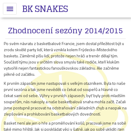
BK SNAKES
Zhodnocení sezóny 2014/2015
Po svém návratu z basketbalové Francie, jsem dostal příležitost být u
zrodu skvělé party lidí, která vznikla kolem Frýdecko-Místeckého
basketu. Záměrně píšu lidí, protože nejen hráči a trenér dělají tým.
Součástí týmu jsou v určitém slova smyslu také rodiče, kteří klukům
vytvořili nejen fantastickou fanouškovskou základnu. Ale začněme
pěkně od začátku.
K prvním zápasům jsme nastupovali s velkým otazníkem. Byla to naše
první sezóna a tak jsme nevěděli co čekat od soupeřů a hlavně co
čekat sami od sebe. Výhry v prvních zápasech, byť byly proti mladším
soupeřům, nás nakoply a naše basketbalová snaha mohla začít. Začali
jsme postupně pracovat na odstraňování základních chyb a naopak na
zlepšování a prohlubování basketbalových dovedností.
Basket není ale jen o hře a proměňování košů, pracovali jsme na sobě
také mimo hřiště. Jak si poskládat věci v šatně, jak po sobě uklidit i ten