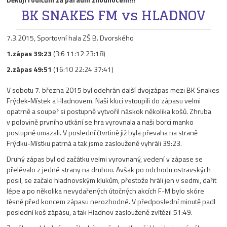
BK SNAKES FM vs HLADNOV
7.3.2015, Sportovní hala ZŠ B. Dvorského
1.zápas 39:23
(3:6 11:12 23:18)
2.zápas 49:51
(16:10 22:24 37:41)
V sobotu 7. března 2015 byl odehrán další dvojzápas mezi BK Snakes
Frýdek-Místek a Hladnovem. Naši kluci vstoupili do zápasu velmi
opatrně a soupeř si postupně vytvořil náskok několika košů. Zhruba
v polovině prvního utkání se hra vyrovnala a naši borci manko
postupně umazali. V poslední čtvrtině již byla převaha na straně
Frýdku-Místku patrná a tak jsme zaslouženě vyhráli 39:23.
Druhý zápas byl od začátku velmi vyrovnaný, vedení v zápase se
přelévalo z jedné strany na druhou. Avšak po odchodu ostravských
posil, se začalo hladnovským klukům, přestože hráli jen v sedmi, dařit
lépe a po několika nevydařených útočných akcích F-M bylo skóre
těsně před koncem zápasu nerozhodné. V předposlední minutě padl
poslední koš zápásu, a tak Hladnov zaslouženě zvítězil 51:49.