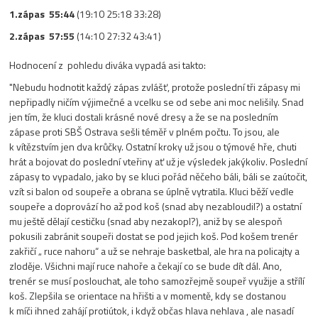
1.zápas 55:44
(19:10 25:18 33:28)
2.zápas 57:55
(14:10 27:32 43:41)
Hodnocení z pohledu diváka vypadá asi takto:
"Nebudu hodnotit každý zápas zvlášť, protože poslední tři zápasy mi
nepřipadly ničím výjimečné a vcelku se od sebe ani moc nelišily. Snad
jen tím, že kluci dostali krásné nové dresy a že se na posledním
zápase proti SBŠ Ostrava sešli téměř v plném počtu. To jsou, ale
k vítězstvím jen dva krůčky. Ostatní kroky už jsou o týmové hře, chuti
hrát a bojovat do poslední vteřiny ať už je výsledek jakýkoliv. Poslední
zápasy to vypadalo, jako by se kluci pořád něčeho báli, báli se zaútočit,
vzít si balon od soupeře a obrana se úplně vytratila. Kluci běží vedle
soupeře a doprovází ho až pod koš (snad aby nezabloudil?) a ostatní
mu ještě dělají cestičku (snad aby nezakopl?), aniž by se alespoň
pokusili zabránit soupeři dostat se pod jejich koš. Pod košem trenér
zakřičí „ ruce nahoru“ a už se nehraje basketbal, ale hra na policajty a
zloděje. Všichni mají ruce nahoře a čekají co se bude dít dál. Ano,
trenér se musí poslouchat, ale toho samozřejmě soupeř využije a střílí
koš. Zlepšila se orientace na hřišti a v momentě, kdy se dostanou
k míči ihned zahájí protiútok, i když občas hlava nehlava , ale nasadí