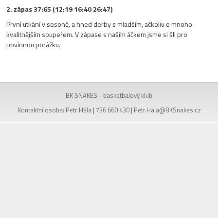
2. zápas 37:65 (12:19 16:40 26:47)
První utkání v sesoně, a hned derby s mladším, ačkoliv o mnoho
kvalitnějším soupeřem. V zápase s naším áčkem jsme si šli pro
povinnou porážku.
BK SNAKES - basketbalový klub
Kontaktní osoba: Petr Hála | 736 660 430 |
Petr.Hala@BKSnakes.cz