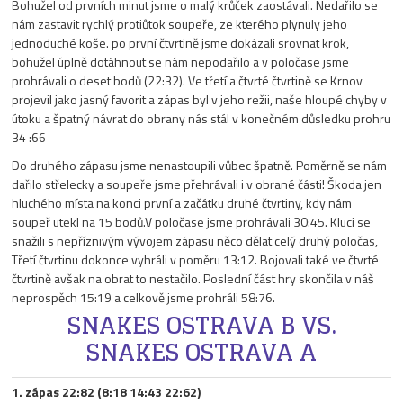
Bohužel od prvních minut jsme o malý krůček zaostávali. Nedařilo se
nám zastavit rychlý protiůtok soupeře, ze kterého plynuly jeho
jednoduché koše. po první čtvrtině jsme dokázali srovnat krok,
bohužel úplně dotáhnout se nám nepodařilo a v poločase jsme
prohrávali o deset bodů (22:32). Ve třetí a čtvrté čtvrtině se Krnov
projevil jako jasný favorit a zápas byl v jeho režii, naše hloupé chyby v
útoku a špatný návrat do obrany nás stál v konečném důsledku prohru
34 :66
Do druhého zápasu jsme nenastoupili vůbec špatně. Poměrně se nám
dařilo střelecky a soupeře jsme přehrávali i v obrané části! Škoda jen
hluchého místa na konci první a začátku druhé čtvrtiny, kdy nám
soupeř utekl na 15 bodů.V poločase jsme prohrávali 30:45. Kluci se
snažili s nepříznivým vývojem zápasu něco dělat celý druhý poločas,
Třetí čtvrtinu dokonce vyhráli v poměru 13:12. Bojovali také ve čtvrté
čtvrtině avšak na obrat to nestačilo. Poslední část hry skončila v náš
neprospěch 15:19 a celkově jsme prohráli 58:76.
SNAKES OSTRAVA B VS.
SNAKES OSTRAVA A
1. zápas 22:82 (8:18 14:43 22:62)