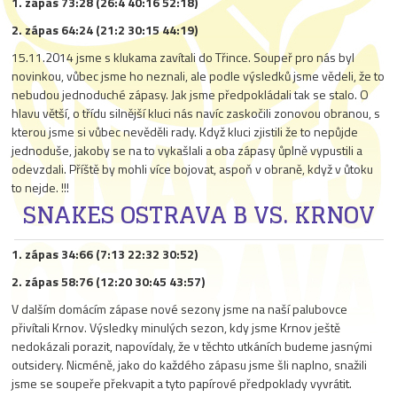
1. zápas 73:28 (26:4 40:16 52:18)
2. zápas 64:24 (21:2 30:15 44:19)
15.11.2014 jsme s klukama zavítali do Třince. Soupeř pro nás byl
novinkou, vůbec jsme ho neznali, ale podle výsledků jsme vědeli, že to
nebudou jednoduché zápasy. Jak jsme předpokládali tak se stalo. O
hlavu větší, o třídu silnější kluci nás navíc zaskočili zonovou obranou, s
kterou jsme si vůbec nevěděli rady. Když kluci zjistili že to nepůjde
jednoduše, jakoby se na to vykašlali a oba zápasy ůplně vypustili a
odevzdali. Příště by mohli více bojovat, aspoň v obraně, když v ůtoku
to nejde. !!!
SNAKES OSTRAVA B VS. KRNOV
1. zápas 34:66 (7:13 22:32 30:52)
2. zápas 58:76 (12:20 30:45 43:57)
V dalším domácím zápase nové sezony jsme na naší palubovce
přivítali Krnov. Výsledky minulých sezon, kdy jsme Krnov ještě
nedokázali porazit, napovídaly, že v těchto utkáních budeme jasnými
outsidery. Nicméně, jako do každého zápasu jsme šli naplno, snažili
jsme se soupeře překvapit a tyto papírové předpoklady vyvrátit.