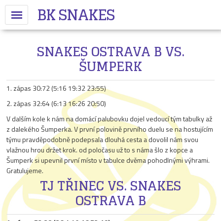
BK SNAKES
SNAKES OSTRAVA B VS.
ŠUMPERK
1. zápas 30:72 (5:16 19:32 23:55)
2. zápas 32:64 (6:13 16:26 20:50)
V dalším kole k nám na domácí palubovku dojel vedoucí tým tabulky až
z dalekého Šumperka. V první polovině prvního duelu se na hostujícím
týmu pravděpodobně podepsala dlouhá cesta a dovolil nám svou
vlažnou hrou držet krok. od poločasu už to s náma šlo z kopce a
Šumperk si upevnil první místo v tabulce dvěma pohodlnými výhrami.
Gratulujeme.
TJ TŘINEC VS. SNAKES
OSTRAVA B