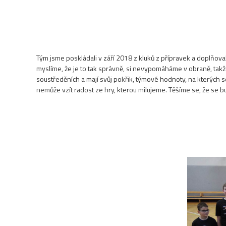
Tým jsme poskládali v září 2018 z kluků z přípravek a doplňo
myslíme, že je to tak správně, si nevypomáháme v obraně, takže
soustředěních a mají svůj pokřik, týmové hodnoty, na kterých s
nemůže vzít radost ze hry, kterou milujeme. Těšíme se, že se b