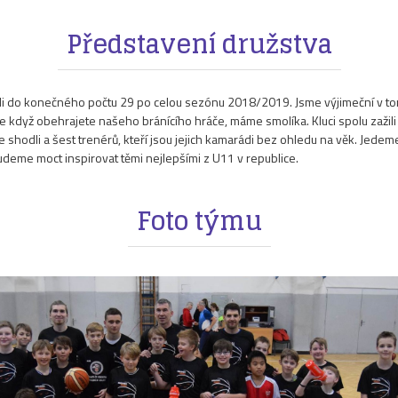
Představení družstva
vali do konečného počtu 29 po celou sezónu 2018/2019. Jsme výjimeční v to
 když obehrajete našeho bránícího hráče, máme smolíka. Kluci spolu zažili 
e shodli a šest trenérů, kteří jsou jejich kamarádi bez ohledu na věk. Jede
udeme moct inspirovat těmi nejlepšími z U11 v republice.
Foto týmu