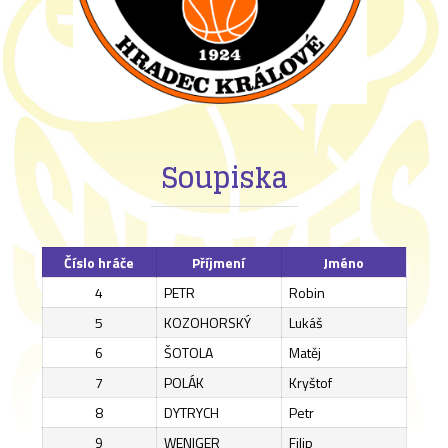
Soupiska
Číslo hráče
Příjmení
Jméno
4
PETR
Robin
5
KOZOHORSKÝ
Lukáš
6
ŠOTOLA
Matěj
7
POLÁK
Kryštof
8
DYTRYCH
Petr
9
WENIGER
Filip