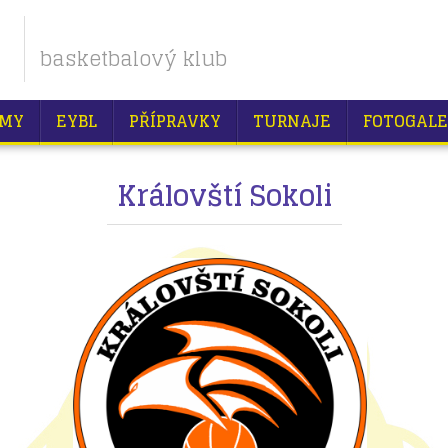
basketbalový klub
MY
EYBL
PŘÍPRAVKY
TURNAJE
FOTOGALE
Královští Sokoli