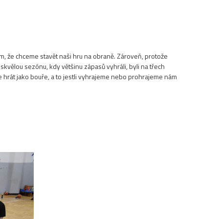
m, že chceme stavět naši hru na obraně. Zároveň, protože
skvělou sezónu, kdy většinu zápasů vyhráli, byli na třech
me hrát jako bouře, a to jestli vyhrajeme nebo prohrajeme nám