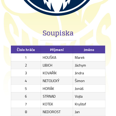
Soupiska
Číslo hráče
Příjmení
Jméno
1
HOUŠKA
Marek
2
LIBICH
Jáchym
3
KOVAŘÍK
Jindra
4
NETOLICKÝ
Šimon
5
HORÁK
Jonáš
6
STRNAD
Vojta
7
KOTEK
Kryštof
8
NEDOROST
Jan