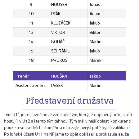
9
HOUSER
Jonáš
10
PTÁK
Adam
11
KLUZÁČEK
Jakub
12
VIKTOR
Viktor
14
BOHÁČ
Martin
15
SCHRÁNIL
Jakub
18
PROKOŠ
Marek
Trenér
HOUŠKA
Jakub
Asistent trenéra
PEŠEK
Martin
Představení družstva
Tým U11 je relativně nově vznikající tým, který je doplněný hráči, kteří
hostují i v U12 a i tento tým táhnou. Tým měl v naší oblasti konkurenci
pouze u sousedních Litoměřic a o to zajímavější poté byla kvalifikace.
Po loňské účasti U11 na NF jsme to opět dokázali a prokazuje se, že