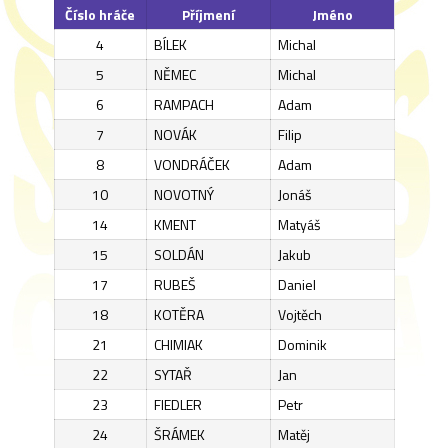
Číslo hráče
Příjmení
Jméno
4
BÍLEK
Michal
5
NĚMEC
Michal
6
RAMPACH
Adam
7
NOVÁK
Filip
8
VONDRÁČEK
Adam
10
NOVOTNÝ
Jonáš
14
KMENT
Matyáš
15
SOLDÁN
Jakub
17
RUBEŠ
Daniel
18
KOTĚRA
Vojtěch
21
CHIMIAK
Dominik
22
SYTAŘ
Jan
23
FIEDLER
Petr
24
ŠRÁMEK
Matěj