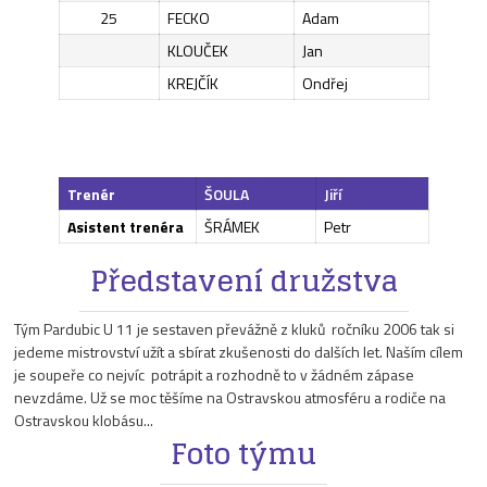
25
FECKO
Adam
KLOUČEK
Jan
KREJČÍK
Ondřej
Trenér
ŠOULA
Jiří
Asistent trenéra
ŠRÁMEK
Petr
Představení družstva
Tým Pardubic U 11 je sestaven převážně z kluků ročníku 2006 tak si
jedeme mistrovství užít a sbírat zkušenosti do dalších let. Naším cílem
je soupeře co nejvíc potrápit a rozhodně to v žádném zápase
nevzdáme. Už se moc těšíme na Ostravskou atmosféru a rodiče na
Ostravskou klobásu...
Foto týmu