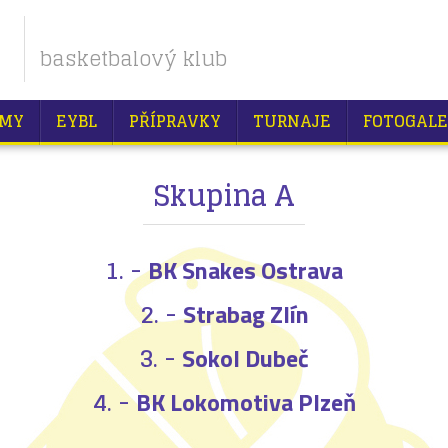
basketbalový klub
MY
EYBL
PŘÍPRAVKY
TURNAJE
FOTOGALE
Skupina A
1. -
BK Snakes Ostrava
2. -
Strabag Zlín
3. -
Sokol Dubeč
4. -
BK Lokomotiva Plzeň