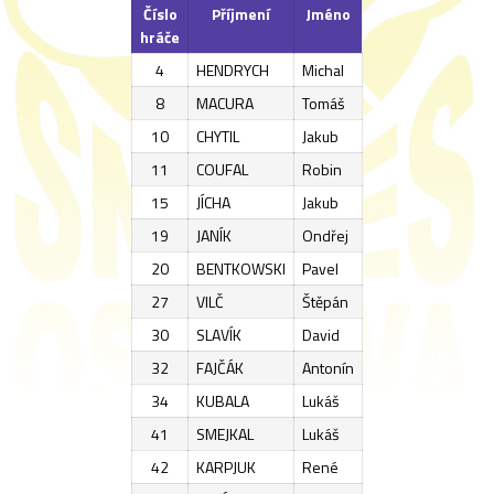
Číslo
Příjmení
Jméno
hráče
4
HENDRYCH
Michal
8
MACURA
Tomáš
10
CHYTIL
Jakub
11
COUFAL
Robin
15
JÍCHA
Jakub
19
JANÍK
Ondřej
20
BENTKOWSKI
Pavel
27
VILČ
Štěpán
30
SLAVÍK
David
32
FAJČÁK
Antonín
34
KUBALA
Lukáš
41
SMEJKAL
Lukáš
42
KARPJUK
René