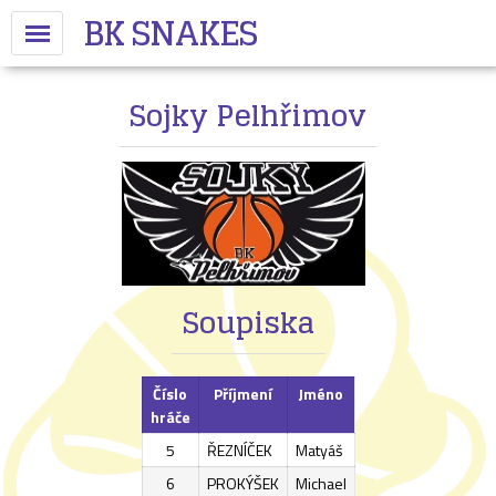
BK SNAKES
Sojky Pelhřimov
Soupiska
Číslo
Příjmení
Jméno
hráče
5
ŘEZNÍČEK
Matyáš
6
PROKÝŠEK
Michael