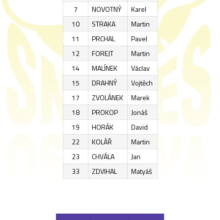
7
NOVOTNÝ
Karel
10
STRAKA
Martin
11
PRCHAL
Pavel
12
FOREJT
Martin
14
MALÍNEK
Václav
15
DRAHNÝ
Vojtěch
17
ZVOLÁNEK
Marek
18
PROKOP
Jonáš
19
HORÁK
David
22
KOLÁŘ
Martin
23
CHVÁLA
Jan
33
ZDVIHAL
Matyáš