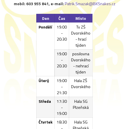
mobil: 603 955 841, e-mail:
Patrik.Smazak@BKSnakes.cz
Den
Čas
Místo
Pondělí
19:00
Tv ZŠ
-
Dvorského
20:30
- hrací
týden
19:00
posilovna
-
Dvorského
20:30
- nehrací
týden
Úterý
19:00
Hala ZŠ
-
Dvorského
21:30
Středa
17:30
Hala SG
-
Plzeňská
19:00
Čtvrtek
18:30
Hala SG
-
Plzeňská