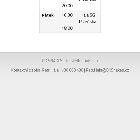
20:00
Pátek
16:30
Hala SG
-
Plzeňská
18:00
BK SNAKES - basketbalový klub
Kontaktní osoba: Petr Hála | 736 660 430 |
Petr.Hala@BKSnakes.cz